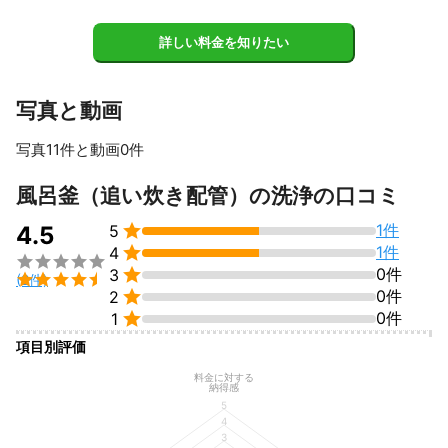
詳しい料金を知りたい
写真と動画
写真11件と動画0件
すべて見る
風呂釜（追い炊き配管）の洗浄の口コミ

1件
4.5
5

1件
4


0件
3

(2件)

0件
2

0件
1
項目別評価
料金に対する
納得感
5
4
3