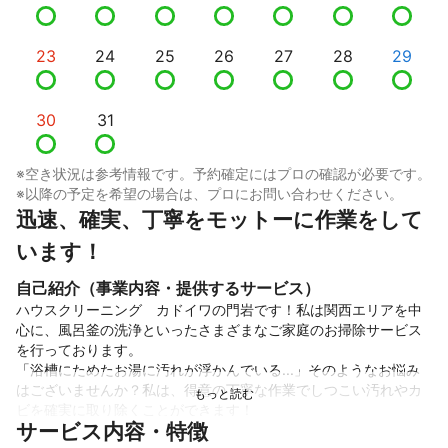
23
24
25
26
27
28
29
30
31
※空き状況は参考情報です。予約確定にはプロの確認が必要です。
※以降の予定を希望の場合は、プロにお問い合わせください。
迅速、確実、丁寧をモットーに作業をして
います！
自己紹介（事業内容・提供するサービス）
ハウスクリーニング　カドイワの門岩です！私は関西エリアを中
心に、風呂釜の洗浄といったさまざまなご家庭のお掃除サービス
を行っております。

「浴槽にためたお湯に汚れが浮かんでいる...」そのようなお悩み
はございませんか？私は、得意の丁寧な作業でしつこい汚れやカ
ビを確実に取り除くことができます！

サービス内容・特徴
どんなご要望でも真面目に誠心誠意ご対応いたしますので、ご検