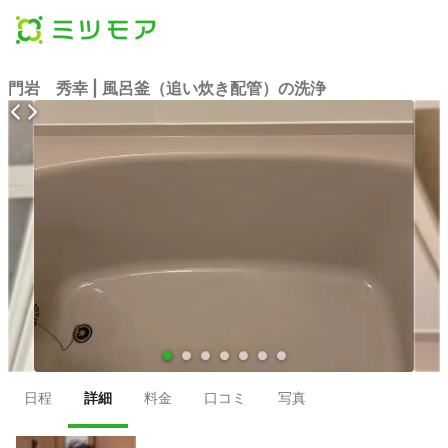
門岩 秀幸 | 風呂釜（追い炊き配管）の洗浄
●
●
●
●
●
●
●
日程
詳細
料金
口コミ
写真