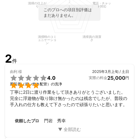
2
清掃の仕上が
電話・チャッ
り
ト対応
1
このプロへの項目別評価は
まだありません。
清掃時のコミ
清掃員の清潔
ュニケーショ
さ
ン
2
件
由利
様
2025年3月上旬 / 土日

4.0
25,000
実際の料金
円

風呂釜（追い炊き配管）の洗浄
丁寧に2日に渡り作業をして頂きありがとうございました。
完全に浮遊物が取り除け無かったのは残念でしたが、普段の
手入れの仕方も教えて下さったので頑張りたいと思います。
門岩 秀幸
依頼したプロ