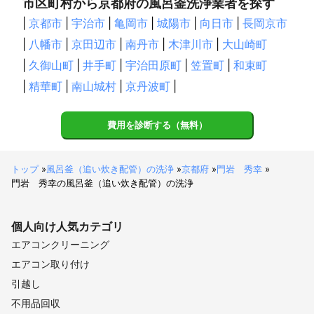
市区町村から京都府の風呂釜洗浄業者を探す
|
京都市
|
宇治市
|
亀岡市
|
城陽市
|
向日市
|
長岡京市
|
八幡市
|
京田辺市
|
南丹市
|
木津川市
|
大山崎町
|
久御山町
|
井手町
|
宇治田原町
|
笠置町
|
和束町
|
精華町
|
南山城村
|
京丹波町
|
費用を診断する（無料）
トップ
»
風呂釜（追い炊き配管）の洗浄
»
京都府
»
門岩 秀幸
»
門岩 秀幸の風呂釜（追い炊き配管）の洗浄
個人向け
人気カテゴリ
エアコンクリーニング
エアコン取り付け
引越し
不用品回収