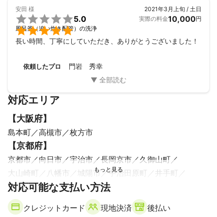
安田
様
2021年3月上旬 / 土日

5.0
10,000
実際の料金
円

風呂釜（追い炊き配管）の洗浄
長い時間、丁寧にしていただき、ありがとうございました！
門岩 秀幸
依頼したプロ
対応エリア
【
大阪府
】
島本町
高槻市
枚方市
【
京都府
】
京都市
向日市
宇治市
長岡京市
久御山町
大山崎町
八幡市
城陽市
宇治田原町
井手町
対応可能な支払い方法
京田辺市
亀岡市
和束町
南丹市
精華町
木津川市
笠置町
南山城村
クレジットカード
現地決済
後払い
【
兵庫県
】