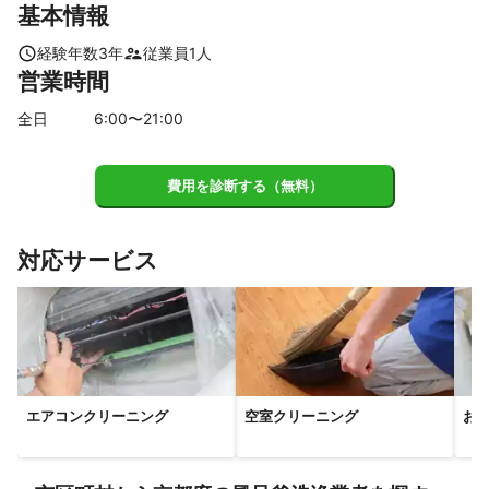
基本情報
川西市
猪名川町
伊丹市
宝塚市
尼崎市
【
滋賀県
】
経験年数
3
年
従業員
1
人
営業時間
草津市
大津市
守山市
栗東市
野洲市
全日
6
:00〜
21
:00
費用を診断する（無料）
対応サービス
エアコンクリーニング
空室クリーニング
お