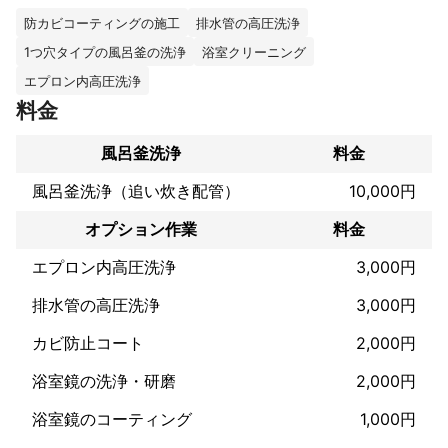
討いただければ幸いです！

防カビコーティングの施工
排水管の高圧洗浄
これまでの実績
1つ穴タイプの風呂釜の洗浄
浴室クリーニング
一般的なお住まいから企業様の建物まで、さまざまな箇所のお掃
エプロン内高圧洗浄
除を5年以上担当させていただいてまいりました。お客様からは、
ミツモアの最高評価である星5をいただき、平均評価も4.9/5.0を
料金
アピールポイント
風呂釜洗浄
料金
お客様との会話がとても好きで、営業経験を活かした誠実なコミ
ュニケーションには自信がございます！またどんな汚れでも真面
風呂釜洗浄（追い炊き配管）
10,000円
目にこつこつと作業をすることで確実に落とすことが可能です。
オプション作業
料金
お掃除に関するお悩みがございましたらぜひご相談下さい。
エプロン内高圧洗浄
3,000円
排水管の高圧洗浄
3,000円
カビ防止コート
2,000円
浴室鏡の洗浄・研磨
2,000円
浴室鏡のコーティング
1,000円