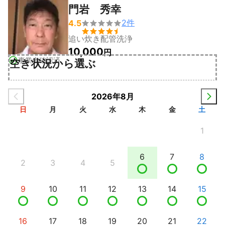
門岩 秀幸
2
件
4.5


追い炊き配管洗浄
10,000
円
事業者確認済
空き状況から選ぶ
2026年8月
日
月
火
水
木
金
土
1
6
7
8
2
3
4
5
9
10
11
12
13
14
15
16
17
18
19
20
21
22