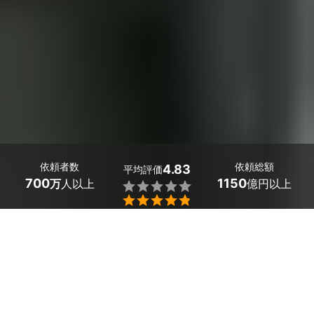
依頼者数
依頼総額
4.83
平均評価
700
1150
万
人以上
億円以上


奈良県生駒市の竹の駆除・伐採業者探しはミツモアで。
竹の駆除・伐採に関してお困りごとはありませんか？
地下茎を伸ばして成長していく竹は成長速度が早く、1日
でも管理を怠ってしまうと、ほかの作物に悪影響を及ぼす
といったトラブルに発展してしまうかもしれません。ま
た、竹の放置は今後の管理にも影響してしまうので、竹の