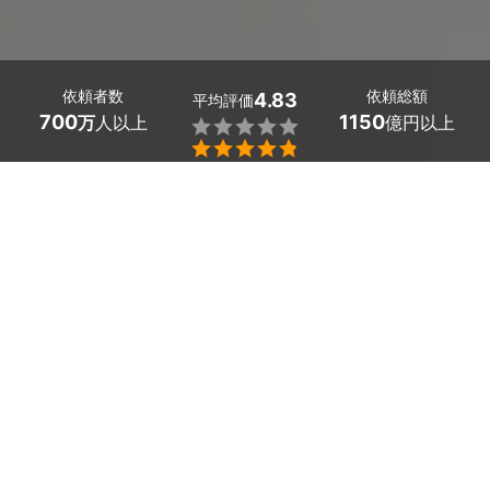
依頼者数
依頼総額
4.83
平均評価
700
1150
万
人以上
億円以上


宮崎県五ヶ瀬町の身辺調査・素行調査の探偵探しはミツモ
アで。
結婚前に婚約者の身辺調査をしておきたい、浮気相手の身
元を調査したい、ビジネスパートナーとなる方の素行調査
をしたい。
そんな要望のある方は、探偵・興信所に調査を依頼しまし
ょう。名前や住所が知りたいだけの方も、経歴・学歴・評
判や交友関係まで知りたい方も、親身に対応していただけ
ます。
「口コミを読んで信頼のおける会社を選びたい」「追加料
金の発生しない、明朗会計の会社がいい」と思っている方
こそ、お試しを。