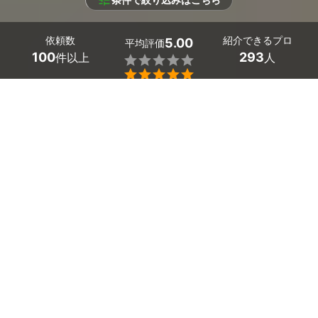
条件で絞り込みはこちら
依頼数
紹介できるプロ
5.00
平均評価
100
293
件以上
人


条件を選択して
最適なプロを見つけましょう
エリア
兵庫県 -
（未選択）
293
絞り込む
件
兵庫県の民泊・airbnbの清掃・管理は、ミツモアで。
海外からの観光客が手軽に宿泊できる民泊やairbnb。副業
として始めたけれど、管理や清掃は思いのほか大変！
だからこそ、エアビーの清掃を専門に行う、兵庫県のの清