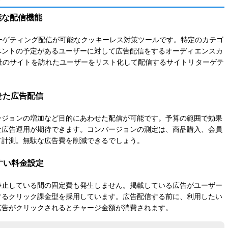
能な配信機能
ターゲティング
配信
が可能なクッキーレス対策ツールです。
特定のカテゴ
ベントの予定があるユーザーに対して広告配信をする
オーディエンスカ
社のサイトを訪れたユーザーをリスト化して配信する
サイトリターゲテ
せた広告配信
ージョンの増加など目的にあわせた配信が可能です。
予算の範囲で効果
な広告運用が期待できます。
コンバージョンの測定は、商品購入、会員
て計測。
無駄な広告費を削減できるでしょう。
すい料金設定
停止している間の固定費も発生しません。
掲載している広告がユーザー
するクリック課金型を採用しています。
広告配信する前に、利用したい
広告がクリックされるとチャージ金額が消費されます。