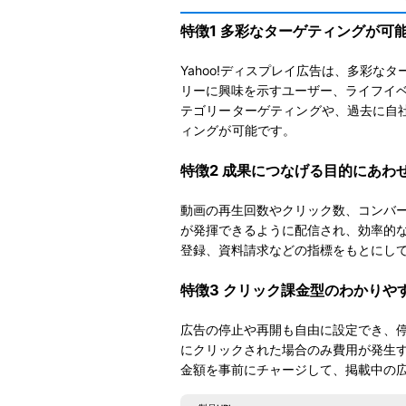
特徴1 多彩なターゲティングが可
Yahoo!ディスプレイ広告は、多彩な
リーに興味を示すユーザー、ライフイ
テゴリーターゲティングや、
過去に自
ィングが可能です
。
特徴2 成果につなげる目的にあわ
動画の再生回数やクリック数、コンバ
が発揮できるように配信され、効率的
登録、資料請求などの指標をもとにし
特徴3 クリック課金型のわかりや
広告の停止や再開も自由に設定でき、
にクリックされた場合のみ費用が発生
金額を事前にチャージして、掲載中の