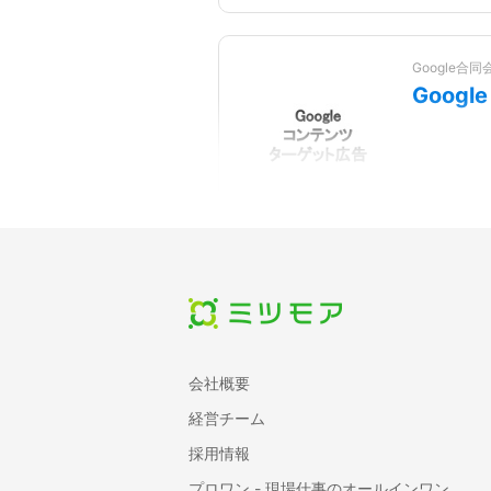
Google合同
Goog
GumGum Ja
gumg
会社概要
経営チーム
採用情報
プロワン - 現場仕事のオールインワン