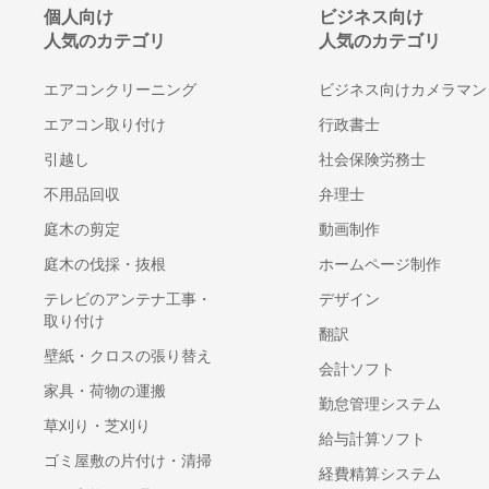
ーフォワード
個人向け
ビジネス向け
ザインコンサルティング
人気のカテゴリ
人気のカテゴリ
エアコンクリーニング
ビジネス向けカメラマン
エアコン取り付け
行政書士
引越し
社会保険労務士
不用品回収
弁理士
庭木の剪定
動画制作
ピア
のAI/DX支援
庭木の伐採・抜根
ホームページ制作
テレビのアンテナ工事・
デザイン
取り付け
翻訳
壁紙・クロスの張り替え
会計ソフト
家具・荷物の運搬
勤怠管理システム
草刈り・芝刈り
給与計算ソフト
t株式会社
ゴミ屋敷の片付け・清掃
経費精算システム
ess Design（ビジネス デザイン）