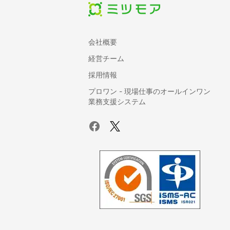
株式会社マネ
業務デ
会社概要
経営チーム
採用情報
プロワン - 現場仕事のオールインワン
業務支援システム
株式会社イン
インピア
Crown Ca
Busin