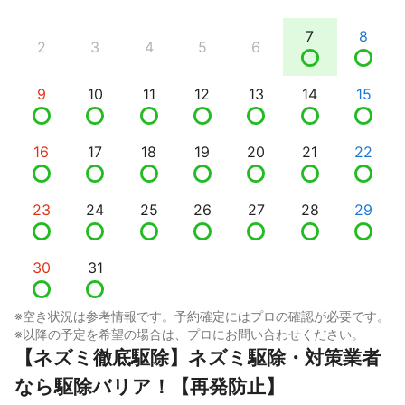
7
8
2
3
4
5
6
9
10
11
12
13
14
15
16
17
18
19
20
21
22
23
24
25
26
27
28
29
30
31
※空き状況は参考情報です。予約確定にはプロの確認が必要です。
※以降の予定を希望の場合は、プロにお問い合わせください。
【ネズミ徹底駆除】ネズミ駆除・対策業者
なら駆除バリア！【再発防止】