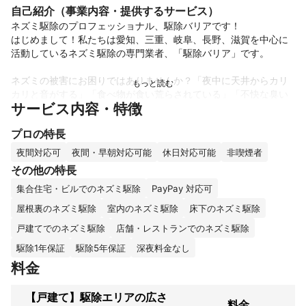
自己紹介（事業内容・提供するサービス）
ネズミ駆除のプロフェッショナル、駆除バリアです！

はじめまして！私たちは愛知、三重、岐阜、長野、滋賀を中心に
活動しているネズミ駆除の専門業者、「駆除バリア」です。

ネズミの被害にお困りではありませんか？「夜中に天井からカリ
カリと音がする」「食べ物が食い荒らされている」「不快な臭い
サービス内容・特徴
がする」といったお悩みは、お客様の生活の質を大きく低下さ
せ、健康にも悪影響を及ぼす可能性があります。

プロの特長
駆除バリアは、長年の経験と実績で、お客様のネズミのお悩みを
夜間対応可
夜間・早朝対応可能
休日対応可能
非喫煙者
根本から解決します。

その他の特長
集合住宅・ビルでのネズミ駆除
PayPay 対応可
当社の強み：

徹底した再発防止: 一時的な駆除だけでなく、ネズミの侵入経路を
屋根裏のネズミ駆除
室内のネズミ駆除
床下のネズミ駆除
徹底的に特定し、確実に封鎖することで、再発を強力に防ぎま
戸建てでのネズミ駆除
店舗・レストランでのネズミ駆除
す。

安心・安全な駆除: 薬剤の使用を最小限に抑え、お子様やペットに
駆除1年保証
駆除5年保証
深夜料金なし
配慮した安全な方法で駆除を行います。

料金
高いお客様満足度: お客様満足度98.5%を誇り、多くのお客様に安
心してご利用いただいています。

【戸建て】駆除エリアの広さ
10年間の長期保証: 作業後、10年以内にネズミが再発生した場合
料金