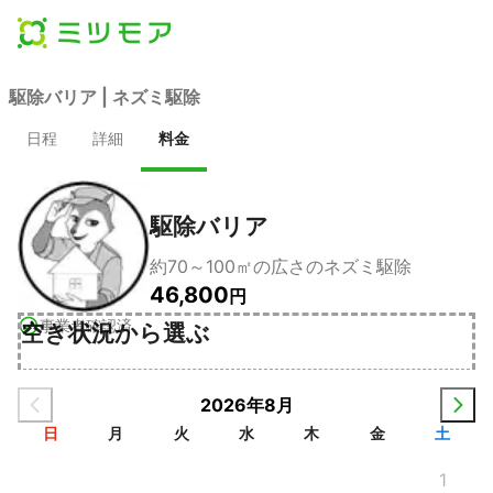
駆除バリア | ネズミ駆除
日程
詳細
料金
駆除バリア
約70～100㎡の広さのネズミ駆除
46,800
円
事業者確認済
空き状況から選ぶ
2026年8月
日
月
火
水
木
金
土
1