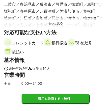
土岐市
多治見市
瑞浪市
可児市
御嵩町
恵那市
坂祝町
各務原市
八百津町
美濃加茂市
笠松町
岐南町
川辺町
富加町
羽島市
海津市
輪之内町
岐阜市
安八町
七宗町
瑞穂市
北方町
養老町
対応可能な支払い方法
美濃市
白川町
神戸町
中津川市
大垣市
大野町
関市
東白川村
池田町
垂井町
山県市
関ケ原町
クレジットカード
銀行振込
現地決済
本巣市
下呂市
揖斐川町
郡上市
高山市
白川村
後払い
飛騨市
【
基本情報
長野県
】
根羽村
平谷村
売木村
阿南町
阿智村
天龍村
経験年数
2
年
従業員
10
人
下條村
南木曽町
泰阜村
飯田市
大桑村
喬木村
営業時間
高森町
王滝村
豊丘村
上松町
松川町
飯島町
全日
0
:00〜
24
:00
中川村
駒ヶ根市
大鹿村
宮田村
木曽町
伊那市
南箕輪村
木祖村
箕輪町
塩尻市
辰野町
茅野市
費用を診断する（無料）
朝日村
富士見町
山形村
諏訪市
岡谷市
松本市
原村
下諏訪町
安曇野市
南牧村
長和町
松川村