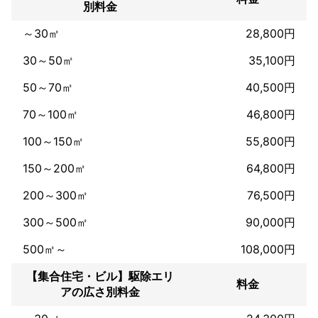
別料金
は、無料で再駆除いたします。

明朗会計: 出張料金や駐車料金は無料、当日急な追加料金もありま
～30㎡
28,800円
せんのでご安心ください。

30～50㎡
35,100円
ネズミの被害は放置すると拡大するばかりです。私たち駆除バリ
アが、お客様の不安を解消し、安心で快適な暮らしを取り戻すお
50～70㎡
40,500円
手伝いをいたします。

70～100㎡
46,800円
どんな些細なことでも構いません。まずは、お気軽にご相談くだ
さい。
100～150㎡
55,800円
これまでの実績
おかげさまで、「駆除バリア」は2,000件以上のご依頼をいただ
150～200㎡
64,800円
き、多くのお客様の害獣・害虫・害鳥に関するお悩みを解決して
まいりました。お客様満足度は98.5%と高い評価をいただいてお
200～300㎡
76,500円
り、これは私たちの技術力と真摯な対応の証であると自負してお
300～500㎡
90,000円
ります。

500㎡～
108,000円
長年の経験を通じて培ってきた専門知識と確かな技術により、
様々な種類の害獣・害虫・害鳥に対し、迅速かつ効果的な駆除を
【集合住宅・ビル】駆除エリ
実現してまいりました。お客様からは、「迅速な対応で助かっ
料金
アの広さ別料金
た」「丁寧な説明で安心して任せられた」といった感謝の言葉を
多数いただいております。
