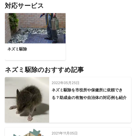
対応サービス
立科町
小海町
川上村
池田町
青木村
生坂村
佐久穂町
南相木村
大町市
北相木村
筑北村
麻績村
佐久市
上田市
坂城町
千曲市
東御市
小諸市
御代田町
小川村
白馬村
軽井沢町
長野市
須坂市
小谷村
小布施町
高山村
飯綱町
信濃町
中野市
山ノ内町
木島平村
飯山市
野沢温泉村
栄村
ネズミ駆除
【
愛知県
】
みよし市
東郷町
日進市
長久手市
豊明市
知立市
ネズミ駆除のおすすめ記事
豊田市
刈谷市
瀬戸市
尾張旭市
安城市
岡崎市
大府市
高浜市
東浦町
名古屋市
春日井市
東海市
2022年05月25日
幸田町
豊山町
碧南市
阿久比町
小牧市
知多市
ネズミ駆除を市役所や保健所に依頼でき
る？助成金の有無や自治体の対応例も紹介
半田市
北名古屋市
清須市
蒲郡市
大治町
西尾市
豊川市
飛島村
あま市
岩倉市
蟹江町
犬山市
大口町
武豊町
設楽町
扶桑町
弥富市
常滑市
江南市
津島市
新城市
稲沢市
愛西市
一宮市
美浜町
豊橋市
南知多町
東栄町
田原市
豊根村
2021年11月05日