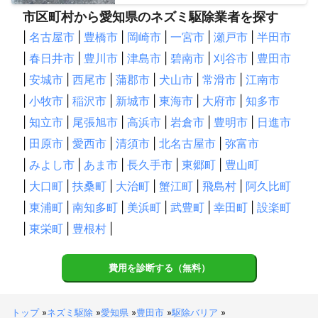
市区町村から愛知県のネズミ駆除業者を探す
|
名古屋市
|
豊橋市
|
岡崎市
|
一宮市
|
瀬戸市
|
半田市
|
春日井市
|
豊川市
|
津島市
|
碧南市
|
刈谷市
|
豊田市
|
安城市
|
西尾市
|
蒲郡市
|
犬山市
|
常滑市
|
江南市
|
小牧市
|
稲沢市
|
新城市
|
東海市
|
大府市
|
知多市
|
知立市
|
尾張旭市
|
高浜市
|
岩倉市
|
豊明市
|
日進市
|
田原市
|
愛西市
|
清須市
|
北名古屋市
|
弥富市
|
みよし市
|
あま市
|
長久手市
|
東郷町
|
豊山町
|
大口町
|
扶桑町
|
大治町
|
蟹江町
|
飛島村
|
阿久比町
|
東浦町
|
南知多町
|
美浜町
|
武豊町
|
幸田町
|
設楽町
|
東栄町
|
豊根村
|
費用を診断する（無料）
トップ
»
ネズミ駆除
»
愛知県
»
豊田市
»
駆除バリア
»