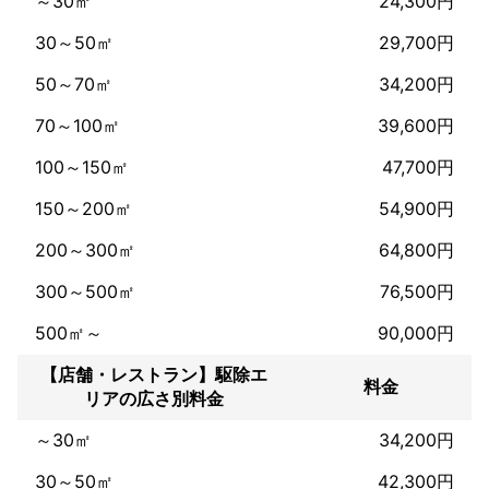
～30㎡
24,300円
私たちは、一件一件のご依頼に真摯に向き合い、お客様の安心で
30～50㎡
29,700円
きる生活環境を取り戻すために、誠心誠意努めてまいりました。
その積み重ねが、現在の信頼と実績に繋がっていると確信してお
50～70㎡
34,200円
アピールポイント
70～100㎡
39,600円
私たちの最大の強みは、地域密着型の完全自社施工による、迅速
かつ丁寧な対応力です。地域の特性を熟知した専門スタッフが、
100～150㎡
47,700円
お客様の状況に合わせて最適な駆除方法をご提案し、安全かつ確
実に問題を解決いたします。

150～200㎡
54,900円
200～300㎡
64,800円
また、私たちは、わな猟狩猟免許、網猟狩猟免許、高所作業者運
転者といった専門資格を保有しており、専門知識に基づいたプロ
300～500㎡
76,500円
の仕事をご提供いたします。お客様の安全と安心を第一に考え、
環境にも配慮した駆除方法を採用しております。

500㎡～
90,000円
「駆除バリア」は、お客様の「困った」を笑顔に変えることを使
【店舗・レストラン】駆除エ
命とし、常に技術の向上とサービスの質の向上に努めてまいりま
料金
リアの広さ別料金
す。害獣・害虫・害鳥の被害でお困りの際は、ぜひ私たちにご相
談ください。経験豊富なスタッフが、親身になってお客様のお悩
～30㎡
34,200円
みをお伺いし、快適な生活環境を取り戻すために全力でサポート
させていただきます。
30～50㎡
42,300円