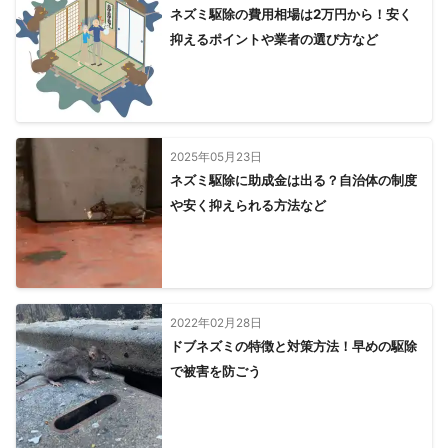
【
三重県
】
ネズミ駆除の費用相場は2万円から！安く
抑えるポイントや業者の選び方など
木曽岬町
川越町
桑名市
朝日町
東員町
四日市市
いなべ市
菰野町
鈴鹿市
鳥羽市
亀山市
明和町
伊勢市
玉城町
津市
志摩市
多気町
度会町
伊賀市
松阪市
南伊勢町
名張市
大紀町
大台町
紀北町
尾鷲市
熊野市
御浜町
紀宝町
2025年05月23日
ネズミ駆除に助成金は出る？自治体の制度
【
滋賀県
】
や安く抑えられる方法など
多賀町
東近江市
愛荘町
日野町
甲良町
米原市
豊郷町
彦根市
甲賀市
竜王町
長浜市
近江八幡市
湖南市
野洲市
栗東市
守山市
草津市
大津市
高島市
2022年02月28日
ドブネズミの特徴と対策方法！早めの駆除
で被害を防ごう