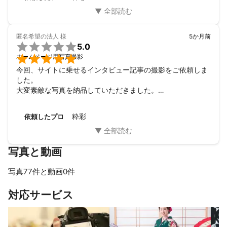
いっぱいです。

建物の美しさだけでなく、旅館の中に流れる時間や空気感、
その場所が持つエネルギーまで丁寧に感じ取り、言葉では表
現しきれないものを写真に収めてくださったように感じまし
匿名希望の法人
様
5か月前
た。


5.0
撮影中も、私たちが何を大切にしているのかを理解しなが

ホームページ用写真撮影
ら、一つひとつの場所や光と向き合ってくださっていること
今回、サイトに乗せるインタビュー記事の撮影をご依頼しま
が伝わってきました。

した。

完成した写真を拝見し、荻野さんにお願いして本当に良かっ
大変素敵な写真を納品していただきました。

たと心から思っています。大切な場所や想いを写真として残
またコミュニケーションも気持ちよく、スムーズなお取引で
したい方に、ぜひおすすめしたいカメラマンさんです。

した。

また機会があれば、必ずお願いしたいと思っています。
粋彩
依頼したプロ
また機会がありましたらよろしくお願いいたします。
写真と動画
写真77件と動画0件
すべて見る
対応サービス