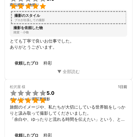

商品撮影・物撮り
撮影のスタイル
プロが出張しての撮影
撮影を依頼した物
雑貨・小物
とても丁寧で良いお仕事でした。

ありがとうございます。
粋彩
依頼したプロ
松沢屋
様
1日前

5.0

ホームページ用写真撮影
旅館のイメージや、私たちが大切にしている世界観をしっか
りと汲み取って撮影してくださいました。

「余白や、ゆったりと流れる時間を伝えたい」という、とて
も抽象的なお願いだったにもかかわらず、こちらの想像や要
望をはるかに超える写真を撮っていただき、感謝の気持ちで
粋彩
依頼したプロ