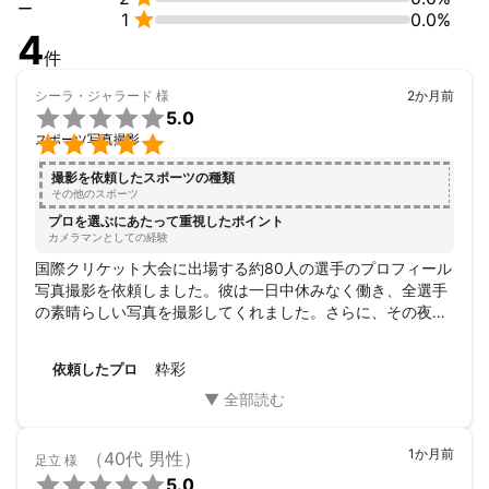
アピールポイント
ー

1
0.0%
写真を通じて「広く世界を見聞し、それを伝えられる人になりた
4
い」という志を胸に、常に一枚一枚の撮影に全力を注いでいま
件
す。お客様のビジネスが新たな出会いへと繋がるような、心に残
る写真を撮り続けることが私の喜びです。ぜひ、最高のビジュア
シーラ・ジャラード
様
2か月前

ルであなたの魅力を発信しましょう。
5.0

スポーツ写真撮影
撮影を依頼したスポーツの種類
その他のスポーツ
プロを選ぶにあたって重視したポイント
カメラマンとしての経験
国際クリケット大会に出場する約80人の選手のプロフィール
写真撮影を依頼しました。彼は一日中休みなく働き、全選手
の素晴らしい写真を撮影してくれました。さらに、その夜に
行われたレセプションでは、知事をはじめとする地元や国の
要人たちの写真撮影も依頼しました。イベントに先立ち、彼
粋彩
依頼したプロ
は現場に直接足を運び、私の要望を把握しようと努めてくれ
ました。また、チャットでのメッセージへの返信も非常に迅
速でした。彼は非常にプロフェッショナルな仕事ぶりを見せ
てくれたので、将来また迷わず彼に依頼したいと思います！
1か月前
（40代 男性）
足立
様

5.0