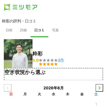
粋彩の評判・口コミ
日程
詳細
口コミ
写真
粋彩
4
件
5.0


事業者確認済
空き状況から選ぶ
2026年8月
日
月
火
水
木
金
土
1