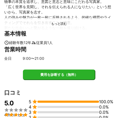
物事の本質を追求し、意図と意志と意味にこだわる写真家。

「広く世界を見聞し、それを伝えられる人になりたい」という想
いから、写真家を志す。

人の強みや魅力が一枚一枚に反映されるよう、的確な構図やライ
ティングでそれらを引き出すことが得意。

新たな出会いへと繋がるような一枚を撮り続ける。
基本情報
これまでの実績
【12年の経験を持つ、雑誌・ホームページ制作を中心とした写真
経験年数
12
年
従業員
1
人
家】

営業時間
経験年数: 12年

得意な撮影:

全日
9
:00〜
21
:00
雑誌撮影: 特集記事、人物インタビュー、商品紹介など、媒体の意
図を汲み取った表現。

ホームページ撮影: 企業・サービスのブランドイメージを構築する
費用を診断する（無料）
人物、オフィス、商品撮影。

撮影哲学:

物事の本質を追求し、被写体の「意図」「意志」「意味」に深く
口コミ
こだわる。

人の強みや魅力を的確な構図とライティングで引き出し、写真一

5
100.0%
5.0
枚一枚に反映させる。


4
0.0%
目指すもの: 新たな出会いやビジネスチャンスへと繋がるような、


3
0.0%
記憶に残る一枚を撮り続ける。

4件のレビュ

2
0.0%