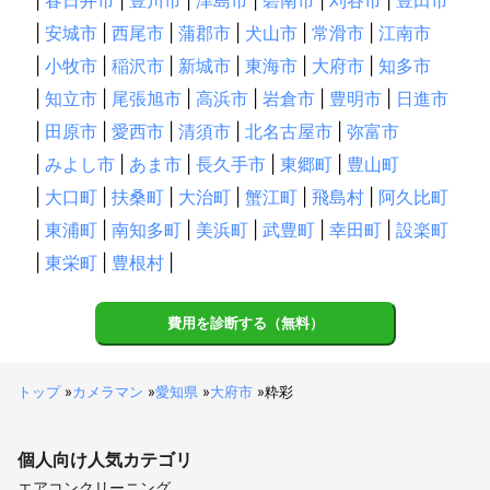
|
春日井市
|
豊川市
|
津島市
|
碧南市
|
刈谷市
|
豊田市
|
安城市
|
西尾市
|
蒲郡市
|
犬山市
|
常滑市
|
江南市
|
小牧市
|
稲沢市
|
新城市
|
東海市
|
大府市
|
知多市
|
知立市
|
尾張旭市
|
高浜市
|
岩倉市
|
豊明市
|
日進市
|
田原市
|
愛西市
|
清須市
|
北名古屋市
|
弥富市
|
みよし市
|
あま市
|
長久手市
|
東郷町
|
豊山町
|
大口町
|
扶桑町
|
大治町
|
蟹江町
|
飛島村
|
阿久比町
|
東浦町
|
南知多町
|
美浜町
|
武豊町
|
幸田町
|
設楽町
|
東栄町
|
豊根村
|
費用を診断する（無料）
トップ
»
カメラマン
»
愛知県
»
大府市
»
粋彩
個人向け
人気カテゴリ
エアコンクリーニング