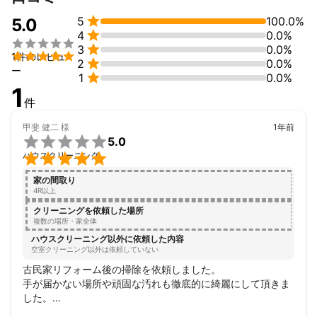

5
100.0%
【特殊作業】

5.0

4
0.0%
・子供の為に 野球練習の為の設備を単管パイプで組んで欲しい



3
0.0%
・重機で草木を抜いて、敷地を整地して欲しい


1件のレビュ

2
0.0%
・会社のイベントで宮崎料理を振舞って欲しい

ー

1
0.0%
・会社のＨＰを作成し 動画編集などして欲しい

1
などなど、いろんな事に対応可能です。(法に触れる事は出来ませ
件
ん)

甲斐 健二
様
1年前
主な活動拠点は"宮崎県延岡市"ですが、何処へでも 出張訪問させ

5.0
て


ハウスクリーニング
いただいております！
これまでの実績
家の間取り
4R以上
神戸淡路大震災復興工事では 大林組や竹中工務店などで 大規模な
建築

クリーニングを依頼した場所
現場で指揮を取ってきた 経験と技術、知識があります。

複数の場所・家全体
ハウスクリーニング以外に依頼した内容
その後 大阪北新地にて 宮崎郷土料理を１２年 営み コロナ前に閉
空室クリーニング以外は依頼していない
店

古民家リフォーム後の掃除を依頼しました。

宮崎の企業様が ほぼ来られた店でもありました。

手が届かない場所や頑固な汚れも徹底的に綺麗にして頂きま
した。

ＰＣ歴２３年 ＨＰ制作、動画編集、デザインなど 経験実績も豊富
作業後 どうしても落ちない錆部分や腐食部分のご説明や気遣