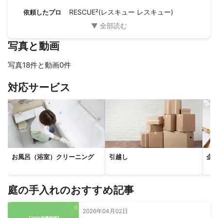
です。
いも素晴らしく ありがとうございました。
RESCUE²(レスキュー レスキュー)
依頼したプロ
アピールポイント
☆年中無休☆妥協の出来ない職人気質！お客様に満足頂いており
ます！
写真と動画
写真18件と動画0件
すべて見る
対応サービス
お風呂（浴室）クリーニング
引越し
企
庭の手入れのおすすめ記事
2026年04月02日