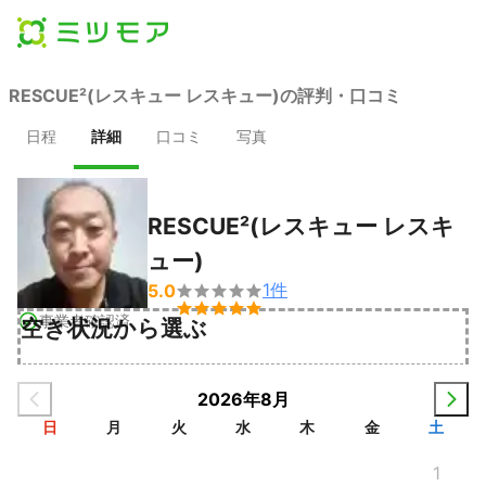
RESCUE²(レスキュー レスキュー)の評判・口コミ
日程
詳細
口コミ
写真
RESCUE²(レスキュー レスキ
ュー)
1
件
5.0


事業者確認済
空き状況から選ぶ
2026年8月
日
月
火
水
木
金
土
1