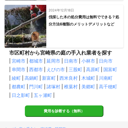
2024年12月18日
伐採した木の処分費用は無料でできる？処
分方法6種類のメリットデメリットなど
市区町村から宮崎県の庭の手入れ業者を探す
|
宮崎市
|
都城市
|
延岡市
|
日南市
|
小林市
|
日向市
|
串間市
|
西都市
|
えびの市
|
三股町
|
高原町
|
国富町
|
綾町
|
高鍋町
|
新富町
|
西米良村
|
木城町
|
川南町
|
都農町
|
門川町
|
諸塚村
|
椎葉村
|
美郷町
|
高千穂町
|
日之影町
|
五ヶ瀬町
|
費用を診断する（無料）