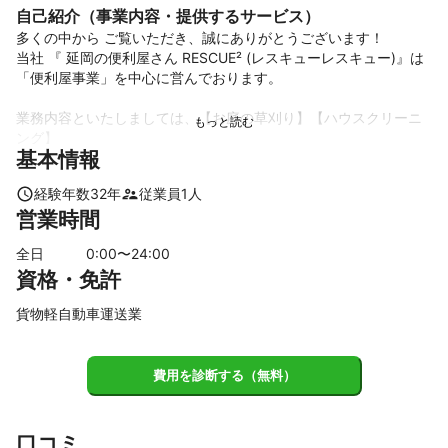
自己紹介（事業内容・提供するサービス）
多くの中から ご覧いただき、誠にありがとうございます！

当社 『 延岡の便利屋さん RESCUE² (レスキューレスキュー)』は

「便利屋事業」を中心に営んでおります。

業務内容といたしましては、【お庭の草刈り】【ハウスクリーニ
ング】

基本情報
【単身向け引っ越し】【家具移動】【空家管理】【お墓参り代
行】等

経験年数
32
年
従業員
1
人
力仕事からお掃除まで その他 特殊作業も 承っております。

営業時間
神戸淡路大震災復興工事では 大林組や竹中工務店などで 大規模な
全日
0
:00〜
24
:00
建築

資格・免許
現場で指揮を取ってきた 経験と技術、知識があります。

貨物軽自動車運送業
その後 大阪北新地にて 宮崎郷土料理を１２年 営み コロナ前に閉
店

宮崎の企業様が ほぼ来られた店でもありました。

費用を診断する（無料）
父が亡くなり 母も高齢になった為、 現在 地元延岡に便利屋を開
業致

した次第です。

口コミ