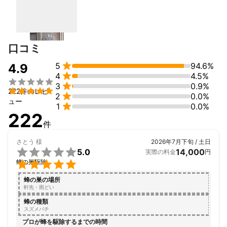
口コミ

5
94.6%
4.9

4
4.5%


3
0.9%

222件のレビ

2
0.0%
ュー

1
0.0%
222
件
さとう
様
2026年7月下旬 / 土日

5.0
14,000
実際の料金
円

蜂の巣駆除
蜂の巣の場所
軒先・雨どい
蜂の種類
スズメバチ
プロが蜂を駆除するまでの時間