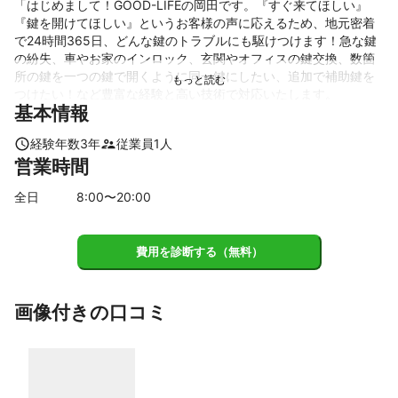
「はじめまして！GOOD-LIFEの岡田です。『すぐ来てほしい』
『鍵を開けてほしい』というお客様の声に応えるため、地元密着
で24時間365日、どんな鍵のトラブルにも駆けつけます！急な鍵
の紛失、車やお家のインロック、玄関やオフィスの鍵交換、数箇
所の鍵を一つの鍵で開くように同一鍵にしたい、追加で補助鍵を
つけたい！など豊富な経験と高い技術で対応いたします。

基本情報
特に防犯対策には力を入れており、最新のセキュリティ情報に基
経験年数
3
年
従業員
1
人
づいたアドバイスとご提案も可能です。『安心』と『信頼』をお
営業時間
届けする鍵のプロフェッショナルとして、お客様が安心できる生
活をサポートいたします。まずはお気軽にご相談ください！」
全日
8
:00〜
20
:00
これまでの実績
「年間数百件以上の緊急対応を行い、迅速で丁寧な作業で多くの
お客様にご満足いただいています。」

費用を診断する（無料）
「鍵開け、鍵交換、防犯対策など、多岐にわたる案件に対応し、
お客様の安心を第一にサポートしてきました。」
画像付きの口コミ