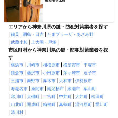
用相場を比較
エリアから神奈川県の鍵・防犯対策業者を探す
|
鶴見
|
綱島・日吉
|
たまプラーザ・あざみ野
|
武蔵小杉
|
上大岡・戸塚
|
市区町村から神奈川県の鍵・防犯対策業者を探
す
|
横浜市
|
川崎市
|
相模原市
|
横須賀市
|
平塚市
|
鎌倉市
|
藤沢市
|
小田原市
|
茅ヶ崎市
|
逗子市
|
三浦市
|
秦野市
|
厚木市
|
大和市
|
伊勢原市
|
海老名市
|
座間市
|
南足柄市
|
綾瀬市
|
葉山町
|
寒川町
|
大磯町
|
二宮町
|
中井町
|
大井町
|
松田町
|
山北町
|
開成町
|
箱根町
|
真鶴町
|
湯河原町
|
愛川町
|
清川村
|