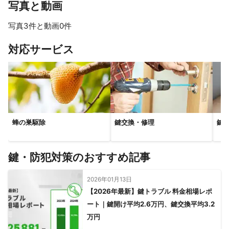
写真と動画
写真3件と動画0件
対応サービス
蜂の巣駆除
鍵交換・修理
鍵
鍵・防犯対策のおすすめ記事
2026年01月13日
【2026年最新】鍵トラブル 料金相場レポ
ート｜鍵開け平均2.6万円、鍵交換平均3.2
万円