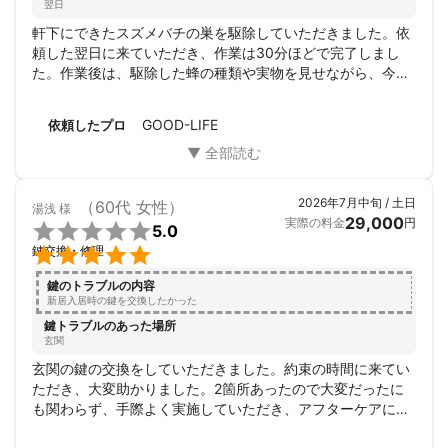
翌日
軒下にできたスズメバチの巣を駆除していただきました。依
頼した翌日に来ていただき、作業は30分ほどで完了しまし
た。作業後は、駆除した蜂の種類や実物を見せながら、今後
の注意点についても丁寧に説明してくださり、とても安心で
きました。問い合わせへの返信も早く、作業も迅速で、満足
GOOD-LIFE
依頼したプロ
しています。ありがとうございました。
2026年7月中旬 / 土日
（60代 女性）
湯浅
様
29,000
実際の料金
円

5.0

鍵交換・修理
鍵のトラブルの内容
新居入居時の鍵を交換したかった
鍵トラブルのあった場所
玄関
玄関の鍵の交換をしていただきました。約束の時間に来てい
ただき、大変助かりました。2箇所あったので大変だったに
も関わらず、手際よく実施していただき、アフターケアに関
するアドバイスまで親切に教えていただきました。完璧なプ