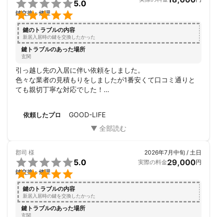

5.0

鍵交換・修理
鍵のトラブルの内容
新居入居時の鍵を交換したかった
鍵トラブルのあった場所
玄関
引っ越し先の入居に伴い依頼をしました。

色々な業者の見積もりをしましたが1番安くて口コミ通りと
ても親切丁寧な対応でした！

イレギュラーにも対応してくださりありがとうございまし
た。

GOOD-LIFE
依頼したプロ
とても助かりました。また何かあればお願いします。
郡司
様
2026年7月中旬 / 土日

5.0
29,000
実際の料金
円

鍵交換・修理
鍵のトラブルの内容
新居入居時の鍵を交換したかった
鍵トラブルのあった場所
玄関