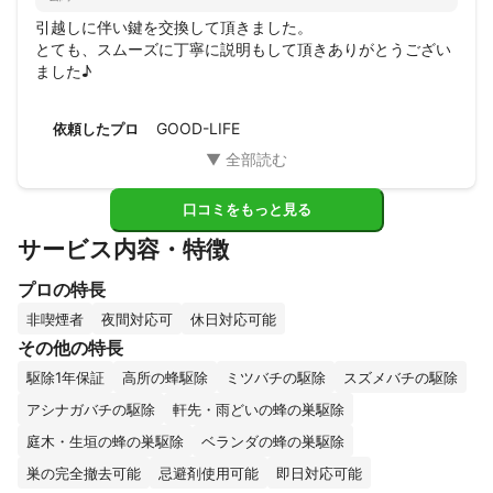
引越しに伴い鍵を交換して頂きました。

とても、スムーズに丁寧に説明もして頂きありがとうござい
ました♪
GOOD-LIFE
依頼したプロ
口コミをもっと見る
サービス内容・特徴
プロの特長
非喫煙者
夜間対応可
休日対応可能
その他の特長
駆除1年保証
高所の蜂駆除
ミツバチの駆除
スズメバチの駆除
アシナガバチの駆除
軒先・雨どいの蜂の巣駆除
庭木・生垣の蜂の巣駆除
ベランダの蜂の巣駆除
巣の完全撤去可能
忌避剤使用可能
即日対応可能