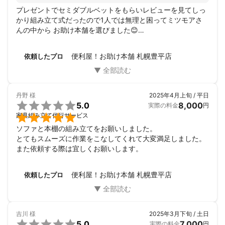
プレゼントでセミダブルベットをもらいレビューを見てしっ
かり組み立て式だったので1人では無理と困ってミツモアさ
んの中から お助け本舗を選びました😊

きちんと床にマットをひいて親切丁寧に作業を進めて下さり
お話もしやすく とても安心感と満足でいっぱいです。

便利屋！お助け本舗 札幌豊平店
依頼したプロ
今後も何かの時はお願いしたいと思います(*^^*)

ありがとうございました( * ॑꒳ ॑*)
丹野
様
2025年4月上旬 / 平日

5.0
8,000
実際の料金
円

家具組み立て代行サービス
ソファと本棚の組み立てをお願いしました。

とてもスムーズに作業をこなしてくれて大変満足しました。

また依頼する際は宜しくお願いします。
便利屋！お助け本舗 札幌豊平店
依頼したプロ
吉川
様
2025年3月下旬 / 土日

5.0
7,000
実際の料金
円