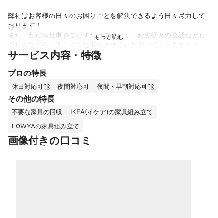
弊社はお客様の日々のお困りごとを解決できるよう日々尽力して
おります！

また、ただお仕事をこなすだけではなく、お客様との会話なども
楽しみながら、楽しくお仕事をさせていただいております！！

サービス内容・特徴
ご依頼内容以外でもお困り事があれば些細なことでも構いません
プロの特長
のでご相談ください。

精一杯解決に近づけられるよう尽力させていただきます！
休日対応可能
夜間対応可
夜間・早朝対応可能
アピールポイント
その他の特長
作業内容や曜日によって料金が変わることは一切ありません。

不要な家具の回収
IKEA(イケア)の家具組み立て
お見積もりも無料となっておりますので、お気軽にご連絡くださ
い。
LOWYAの家具組み立て
画像付きの口コミ