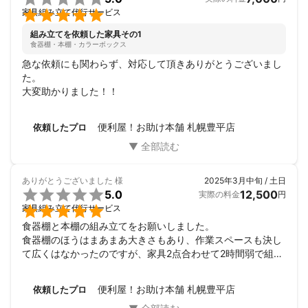

家具組み立て代行サービス
組み立てを依頼した家具その1
食器棚・本棚・カラーボックス
急な依頼にも関わらず、対応して頂きありがとうございまし
た。

大変助かりました！！
便利屋！お助け本舗 札幌豊平店
依頼したプロ
ありがとうございました
様
2025年3月中旬 / 土日

5.0
12,500
実際の料金
円

家具組み立て代行サービス
食器棚と本棚の組み立てをお願いしました。

食器棚のほうはまあまあ大きさもあり、作業スペースも決し
て広くはなかったのですが、家具2点合わせて2時間弱で組み
立てていただきました。

仕上がりもきれいで満足です。

便利屋！お助け本舗 札幌豊平店
依頼したプロ
また機会があればお願いしたいと思います。