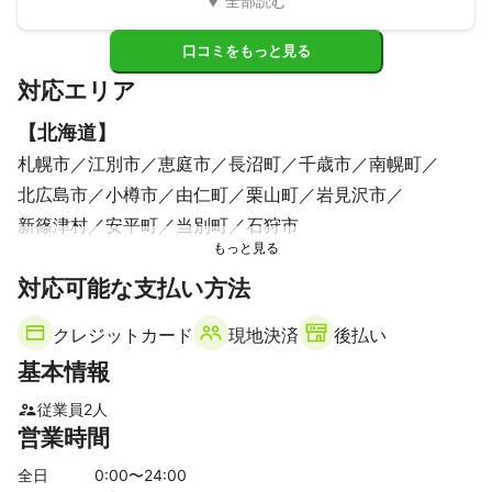
口コミをもっと見る
対応エリア
【
北海道
】
札幌市
江別市
恵庭市
長沼町
千歳市
南幌町
北広島市
小樽市
由仁町
栗山町
岩見沢市
新篠津村
安平町
当別町
石狩市
対応可能な支払い方法
クレジットカード
現地決済
後払い
基本情報
従業員
2
人
営業時間
全日
0
:00〜
24
:00