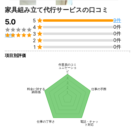
家具組み立て代行サービスの口コミ

9件
5.0
5

0件
4


0件
3

(9件)

0件
2

0件
1
項目別評価
作業員のコミ
ュニケーショ
ン
5
4
3
2
料金に対する
仕事の手際
納得感
1
仕事の丁寧さ
電話・チャッ
ト対応