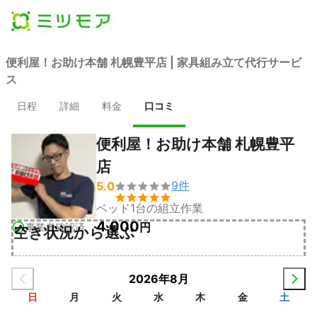
便利屋！お助け本舗 札幌豊平店 | 家具組み立て代行サービ
ス
日程
詳細
料金
口コミ
便利屋！お助け本舗 札幌豊平
店
9
件
5.0


ベッド1台の組立作業
4,000
円
事業者確認済
空き状況から選ぶ
2026年8月
日
月
火
水
木
金
土