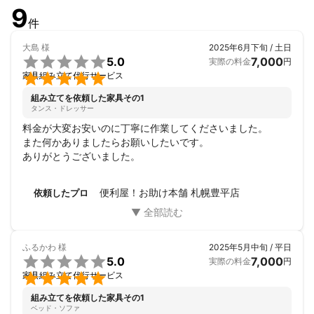
9
件
大島
様
2025年6月下旬 / 土日

5.0
7,000
実際の料金
円

家具組み立て代行サービス
組み立てを依頼した家具その1
タンス・ドレッサー
料金が大変お安いのに丁寧に作業してくださいました。

また何かありましたらお願いしたいです。

ありがとうございました。
便利屋！お助け本舗 札幌豊平店
依頼したプロ
ふるかわ
様
2025年5月中旬 / 平日

5.0
7,000
実際の料金
円

家具組み立て代行サービス
組み立てを依頼した家具その1
ベッド・ソファ