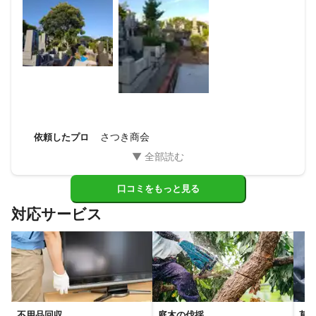
かりました。

思い立ってから僅か1日での作業完了には正直驚きました。

これからも利用したいと思います。
さつき商会
依頼したプロ
口コミをもっと見る
対応サービス
不用品回収
庭木の伐採
草