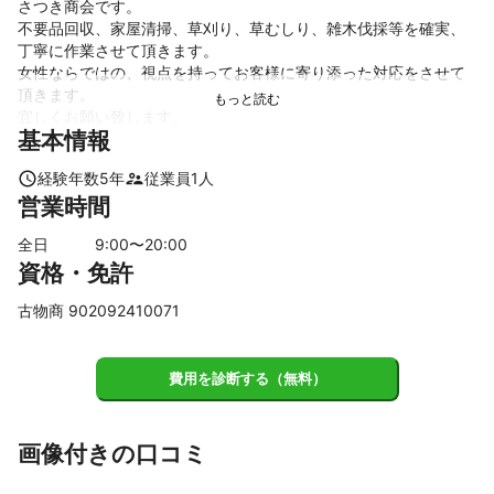
さつき商会です。

不要品回収、家屋清掃、草刈り、草むしり、雑木伐採等を確実、
丁寧に作業させて頂きます。

女性ならではの、視点を持ってお客様に寄り添った対応をさせて
頂きます。

宜しくお願い致します。
基本情報
アピールポイント
確実、丁寧に作業させて頂きます。

経験年数
5
年
従業員
1
人
女性ならではの視点を持ってお客様に寄り添った対応をさせて頂
営業時間
きます。
全日
9
:00〜
20
:00
資格・免許
古物商 902092410071
費用を診断する（無料）
画像付きの口コミ