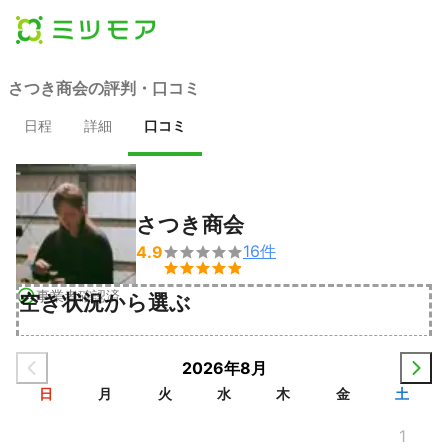
さつき商会の評判・口コミ
日程
詳細
口コミ
さつき商会
16
件
4.9


事業者確認済
空き状況から選ぶ
2026年8月
日
月
火
水
木
金
土
1