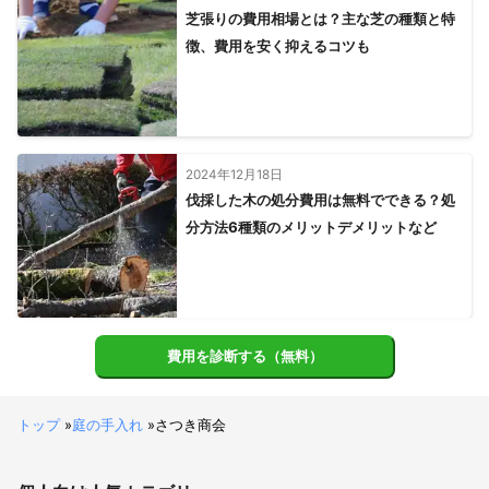
芝張りの費用相場とは？主な芝の種類と特
徴、費用を安く抑えるコツも
2024年12月18日
伐採した木の処分費用は無料でできる？処
分方法6種類のメリットデメリットなど
費用を診断する（無料）
トップ
»
庭の手入れ
»
さつき商会