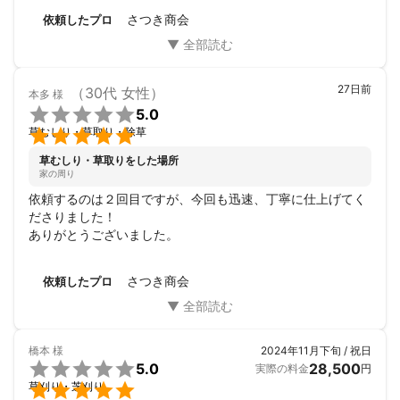
頂き人柄の良さを感じました。

さつき商会
依頼したプロ
また何かあれば依頼したいと思います。
27日前
（30代 女性）
本多
様

5.0

草むしり・草取り・除草
草むしり・草取りをした場所
家の周り
依頼するのは２回目ですが、今回も迅速、丁寧に仕上げてく
ださりました！

ありがとうございました。
さつき商会
依頼したプロ
橋本
様
2024年11月下旬 / 祝日

5.0
28,500
実際の料金
円

草刈り・芝刈り