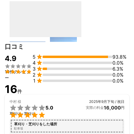
口コミ

5
93.8%
4.9

4
0.0%


3
6.3%

16件のレビュ

2
0.0%
ー

1
0.0%
16
件
中村
様
2025年9月下旬 / 祝日

5.0
16,000
実際の料金
円

草刈り・芝刈り
草刈り・芝刈りをした場所
駐車場