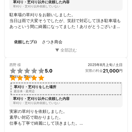
草刈り・芝刈り以外に依頼した内容
草刈り・芝刈り以外依頼していない
駐車場の草刈りをお願いしました。

当日は雨で大変そうでしたが、笑顔で対応して頂き駐車場も
あっという間に綺麗になってました！ありがとうございまし
た。
さつき商会
依頼したプロ
西野
様
2025年8月上旬 / 土日

5.0
21,000
実際の料金
円

草刈り・芝刈り
草刈り・芝刈りをした場所
庭全体・庭周辺
草刈り・芝刈り以外に依頼した内容
草刈り・芝刈り以外依頼していない
実家の草刈りを依頼しました。

素早い対応で助かりました。

仕事も丁寧で綺麗にして頂きました。

雨の降る中での作業で大変だったと思いますが、笑顔で対応