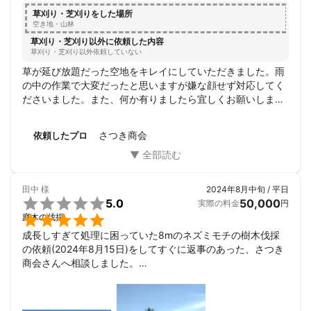
草刈り・芝刈りをした場所
空き地・山林
草刈り・芝刈り以外に依頼した内容
草刈り・芝刈り以外依頼していない
草が延び放題だった空地をキレイにしていただきました。雨
の中の作業で大変だったと思いますが嫌な顔せず対応してく
ださいました。また、何か有りましたら宜しくお願いしま
す。
さつき商会
依頼したプロ
田中
様
2024年8月中旬 / 平日

5.0
50,000
実際の料金
円

庭木の伐採
成長しすぎて処理に困っていた8mのネズミモチの樹木伐採
の依頼(2024年8月15日)をしてすぐに返事のあった、さつき
商会さんへ相談しました。

当日の現地確認対応とその後のチャットのやり取りもスムー
ズで、作業には立ち会う事が出来ませんでしたが、猛暑の中
の次の日の伐採作業(2024年8月16日)のスピード感も大変助