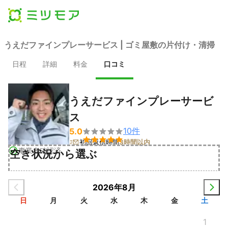
うえだファインプレーサービス | ゴミ屋敷の片付け・清掃
日程
詳細
料金
口コミ
うえだファインプレーサービ
ス
10
件
5.0


初回返信時間
3時間以内
事業者確認済
空き状況から選ぶ
2026年8月
日
月
火
水
木
金
土
1