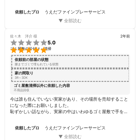
うえだファインプレーサービス
依頼したプロ
佐々木 洋介
様
2年前

5.0

ゴミ屋敷の片付け・清掃
依頼前の部屋の状態
腰までゴミで埋もれている状態
家の間取り
3R～3DK
ゴミ屋敷清掃以外に依頼した内容
不用品回収
今は誰も住んでいない実家があり、その場所を売却すること
になった際にお願いしました。

恥ずかしい話ながら、実家の中はいわゆるゴミ屋敷で手を付
けようにも何から始めたら良いのか、出たゴミはどう処分し
たら良いのかなど考える事が多く何年もそのままでした。

うえだファインプレーサービス
依頼したプロ
私自身、地方で生活をしており中々帰ることも出来ず困って
おりましたが、ゴミ屋敷清掃の問い合わせをしたところ対応