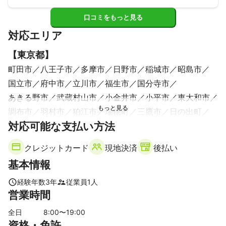
がとても早く、こちらの状況に合わせて臨機応変に動いて頂
き時間を掛けずに清掃を完了して頂きました。

口コミをもっと見る
清掃からゴミの処分まで全て行って頂き、とても助かりまし
対応エリア
た。

この様な場面に出くわすことは中々ないかと思いますが、も
【
東京都
】
しまたこの様な機会があればその際はお願いしたいと思って
おります。

町田市
八王子市
多摩市
日野市
稲城市
昭島市
対応の早さ、誠実さ、仕事の精度スピードは本当に素晴らし
国立市
府中市
立川市
福生市
国分寺市
かったです。
あきる野市
武蔵村山市
小金井市
小平市
東大和市
調布市
羽村市
狛江市
瑞穂町
三鷹市
日の出町
対応可能な支払い方法
東村山市
武蔵野市
東久留米市
西東京市
世田谷区
檜原村
青梅市
清瀬市
杉並区
目黒区
練馬区
クレジットカード
現地決済
後払い
中野区
渋谷区
大田区
品川区
新宿区
奥多摩町
基本情報
板橋区
港区
豊島区
千代田区
文京区
中央区
北区
江東区
台東区
荒川区
墨田区
足立区
経験年数
3
年
従業員
1
人
営業時間
【
千葉県
】
浦安市
市川市
富津市
松戸市
流山市
木更津市
全日
8
:00〜
19
:00
資格・免許
袖ケ浦市
船橋市
鎌ケ谷市
習志野市
鋸南町