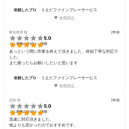
投稿をさせて頂きました

こういった業者さんに依頼するのは今回が初めてだったので
うえだファインプレーサービス
依頼したプロ
正直不安でした

相場等は詳しくない私にも見積りを取る際に細かく教えて下
さり、想像していた金額よりも良心的な価格でやって頂け
て、本当にありがとうございます

匿名希望
様
2年前
まだお若いのに、言葉遣いも綺麗でハキハキとされていて好

5.0
印象でした


ゴミ屋敷の片付け・清掃
手際も良く、迅速にお仕事されている姿はさすがプロだなと
あっという間に作業を終えて頂きました、終始丁寧な対応で
感じました

した。

完了してご精算の後も深々と帽子を取ってお辞儀していた姿
また困ったらお願いしたいと思います
には脱帽しました

また、もし他の事でお願いする際には

【うえだサービス】さん一択だなと思いました！その時は是
うえだファインプレーサービス
依頼したプロ
非とも宜しくお願い致します

感謝が伝われば幸いです

略儀ではありますが、本当にありがとうございました
武田
様
2年前

5.0

ゴミ屋敷の片付け・清掃
迅速に対応頂きました。

他よりも安かったのでおすすめです。