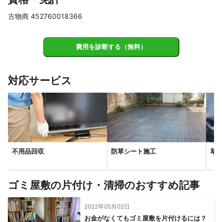
君津市
野田市
柏市
白井市
八千代市
我孫子市
古物商 452760018366
市原市
千葉市
四街道市
館山市
印西市
長柄町
佐倉市
南房総市
鴨川市
長南町
栄町
大多喜町
費用を診断する（無料）
酒々井町
八街市
茂原市
睦沢町
大網白里市
東金市
富里市
長生村
勝浦市
白子町
いすみ市
対応サービス
一宮町
成田市
山武市
九十九里町
芝山町
御宿町
神崎町
横芝光町
多古町
匝瑳市
香取市
旭市
東庄町
銚子市
【
山梨県
】
上野原市
道志村
都留市
大月市
小菅村
山中湖村
忍野村
西桂町
丹波山村
不用品回収
防草シート施工
草
【
埼玉県
】
入間市
所沢市
新座市
狭山市
三芳町
朝霞市
ゴミ屋敷の片付け・清掃のおすすめ記事
和光市
ふじみ野市
日高市
志木市
富士見市
飯能市
川越市
戸田市
毛呂山町
鶴ヶ島市
蕨市
2022年05月02日
お金がなくてもゴミ屋敷を片付けるには？
坂戸市
越生町
川口市
鳩山町
さいたま市
川島町