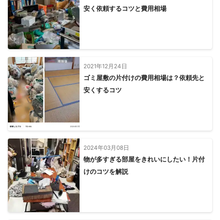
安く依頼するコツと費用相場
横瀬町
ときがわ町
【
静岡県
】
小山町
【
神奈川県
】
愛川町
相模原市
座間市
厚木市
清川村
大和市
2021年12月24日
ゴミ屋敷の片付けの費用相場は？依頼先と
海老名市
綾瀬市
伊勢原市
秦野市
寒川町
平塚市
安くするコツ
茅ヶ崎市
藤沢市
松田町
中井町
大磯町
川崎市
横浜市
二宮町
大井町
山北町
鎌倉市
開成町
南足柄市
逗子市
小田原市
葉山町
横須賀市
箱根町
真鶴町
湯河原町
2024年03月08日
物が多すぎる部屋をきれいにしたい！片付
けのコツを解説