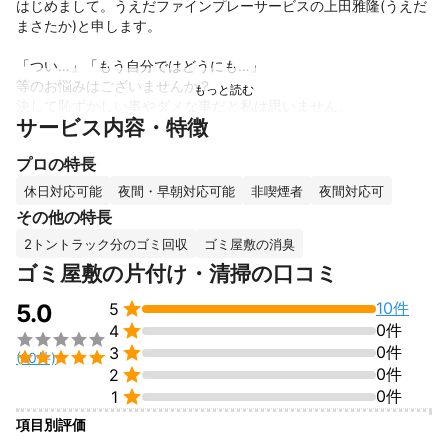
はじめまして。うえだファインプレーサービスの上田雅隆(うえだ
まさたか)と申します。

「つい…」「もう自分ではどうにも…」

等のお悩みはございませんか？

決して恥ずかしい事やダメな事だと私は思いません。

サービス内容・特徴
日々の生活の中で疲れが溜まり、ついつい

部屋の掃除や片付け等を後回しにしてしまったり等のことは誰に
プロの特長
でもある事だと思います！

休日対応可能
夜間・早朝対応可能
非喫煙者
夜間対応可
私が責任を持ちキレイにさせて頂き、また素敵なお部屋を一緒に
その他の特長
取り戻しませんか！？

2トントラック分のゴミ回収
ゴミ屋敷の消臭
清掃後は掃除機やモップ等で床のクリーニングを出来る範囲内で
ゴミ屋敷の片付け・清掃の口コミ
させて頂きます！


10件
5.0
5
是非ご依頼頂けたらと存じます！


0件
4

ご依頼の程お待ちしております！！

0件
3

(10件)
これまでの実績

0件
2
現在は建築業の経験も活かして現状復旧や修繕を行い、活動の幅

0件
1
を広げております。

項目別評価
便利屋としては3年目になります。
