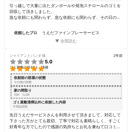
便利屋としては3年目になります。

引っ越しで大量に出たダンボールや発泡スチロールのゴミを
回収して頂きしました。

ご不用品回収及び草無理知り草刈り、防草シートや人口時の施
急な依頼にも関わらず、急な依頼にも関わらず、その日のう
行、家具の組み立て、その他にも生活においてお困りのことに対
ちに対応して頂けて大変助かりました。

応させて頂ました。

次は家具の移動をお願いするつもりです。

うえだファインプレーサービス
依頼したプロ
また何かあったら依頼したいと思います。
様々な経験をこれからも活かして皆様のお力になりたい所存で
す。

ジャイアンとパンダ
様
2年前
基本知識基本動作において不手際をおかけすることはございませ

5.0
ん。


ゴミ屋敷の片付け・清掃
何卒よろしくお願い致します。
依頼前の部屋の状態
その他の状態
家の間取り
1DK・1LDK
ゴミ屋敷清掃以外に依頼した内容
不用品回収
先日うえだサービスさんを利用させて頂きまして、対応して
下さった方がとても親切、丁寧で対応も素晴らしく、すごく
好青年な方でしたので感謝の気持ちとお礼を兼ねて口コミの