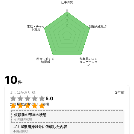
仕事の質
ご不用品回収及び草むしり、草刈り、防草シートや人工芝の施
5
行、家具の組み立て、その他にも生活においてお困りのことに対
4
応させて頂きました。

3
2
電話・チャッ
対応の柔軟さ
ト対応
様々な経験をこれからも活かして皆様のお力になりたい所存で
1
す。

基本知識基本動作において不手際をおかけすることはございませ
ん。

料金に対する
作業員のコミ
先ずは気兼ねなくご相談頂けたらと存じます。

納得感
ュニケーショ
ン
よろしくお願い致します。
10
アピールポイント
件
私は幼少期から野球を続けて来ました。

よしばかおり
様
2年前
高校時代には主将も努めさせて頂き、自分の事だけではなく組織

5.0
のた為、誰かの為に尽力する事の大切さを学びました。


ゴミ屋敷の片付け・清掃
依頼前の部屋の状態
その経験を活かし、多くの方の力になりご依頼頂きました際には
その他の状態
ご尽力させて頂けたらと存じます。

ゴミ屋敷清掃以外に依頼した内容
不用品回収
建築業の経験を活かして活動の幅を広げております。
