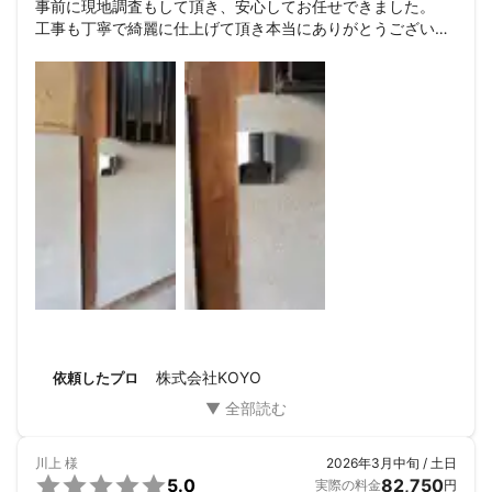
事前に現地調査もして頂き、安心してお任せできました。

工事も丁寧で綺麗に仕上げて頂き本当にありがとうございま
した。

また機会がありましたら宜しくお願いします。
株式会社KOYO
依頼したプロ
川上
様
2026年3月中旬 / 土日

5.0
82,750
実際の料金
円