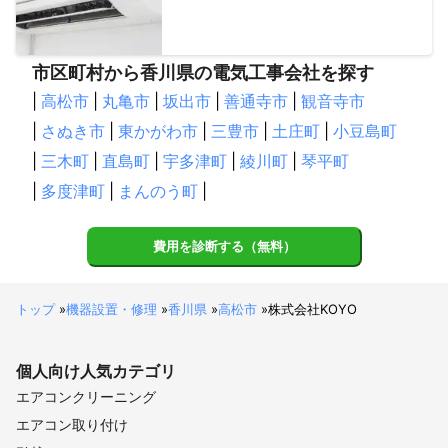
市区町村から香川県の電気工事会社を探す
|
高松市
|
丸亀市
|
坂出市
|
善通寺市
|
観音寺市
|
さぬき市
|
東かがわ市
|
三豊市
|
土庄町
|
小豆島町
|
三木町
|
直島町
|
宇多津町
|
綾川町
|
琴平町
|
多度津町
|
まんのう町
|
費用を診断する（無料）
トップ
»
機器設置・修理
»
香川県
»
高松市
»
株式会社KOYO
個人向け
人気カテゴリ
エアコンクリーニング
エアコン取り付け