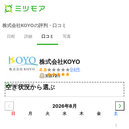
株式会社KOYOの評判・口コミ
日程
詳細
口コミ
写真
株式会社KOYO
94
件
4.8


実績
72
件
事業者確認済
空き状況から選ぶ
2026年8月
日
月
火
水
木
金
土
1