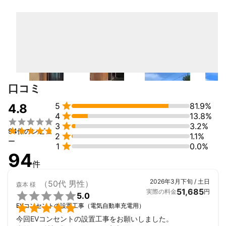
「1度の工事で終わり」ではなく、定期メンテナンスや入れ替え時
期の相談まで、長く頼っていただける関係を目指しています。
口コミ

5
81.9%
4.8

4
13.8%


3
3.2%

94件のレビュ

2
1.1%
ー

1
0.0%
94
件
2026年3月下旬 / 土日
（50代 男性）
森本
様
51,685
実際の料金
円

5.0

EVコンセントの設置工事（電気自動車充電用）
今回EVコンセントの設置工事をお願いしました。
