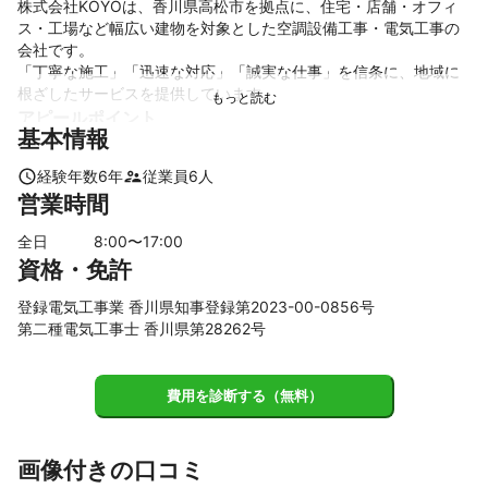
株式会社KOYOは、香川県高松市を拠点に、住宅・店舗・オフィ
ス・工場など幅広い建物を対象とした空調設備工事・電気工事の
会社です。

「丁寧な施工」「迅速な対応」「誠実な仕事」を信条に、地域に
アピールポイント
基本情報
■ 高い技術力と豊富な経験

経験年数
6
年
従業員
6
人
毎日現場に立ち、年間数百台を施工するプロが対応。

営業時間
安心して任せられる確かな品質をお約束します。

全日
8
:00〜
17
:00
■ 分かりやすい説明・明朗会計

資格・免許
見積もり段階から施工後まで、お客様が不安にならないよう丁寧
登録電気工事業 香川県知事登録第2023-00-0856号
に説明し、追加費用のない明確な料金をご提示します。

第二種電気工事士 香川県第28262号
■ 迅速な対応・小回りの効く会社

費用を診断する（無料）
地域密着でスピード対応。急なトラブルや工事のご相談も柔軟に
対応いたします。

画像付きの口コミ
■ 末永く続くお付き合い
