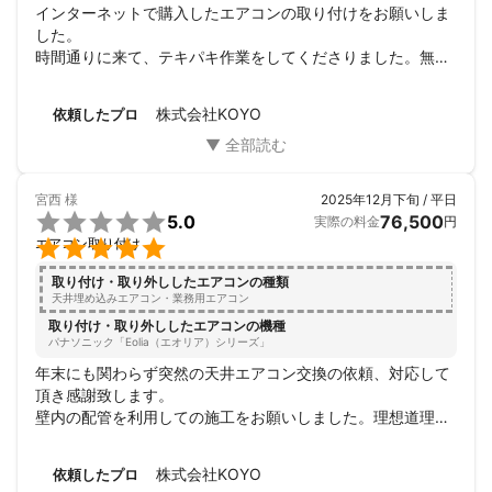
インターネットで購入したエアコンの取り付けをお願いしま
した。

時間通りに来て、テキパキ作業をしてくださりました。無理
だと思っていた希望の場所に設置できてよかったです。

チャットのやり取りの時からこちらの疑問にも丁寧にご回答
株式会社KOYO
依頼したプロ
くださり、安心してお願いすることができました。

今までエアコンは家電量販店で購入・設置しておりました
が、今後は今回のような方法もアリだと思いました。

この度はありがとうございました。

宮西
様
2025年12月下旬 / 平日
お薦めできる業者さんです！

5.0
76,500
実際の料金
円

エアコン取り付け
取り付け・取り外ししたエアコンの種類
天井埋め込みエアコン・業務用エアコン
取り付け・取り外ししたエアコンの機種
パナソニック「Eolia（エオリア）シリーズ」
年末にも関わらず突然の天井エアコン交換の依頼、対応して
頂き感謝致します。

壁内の配管を利用しての施工をお願いしました。理想道理の
仕上りで大変満足しています。またお願いすると思いますの
で宜しくお願い致します。
株式会社KOYO
依頼したプロ