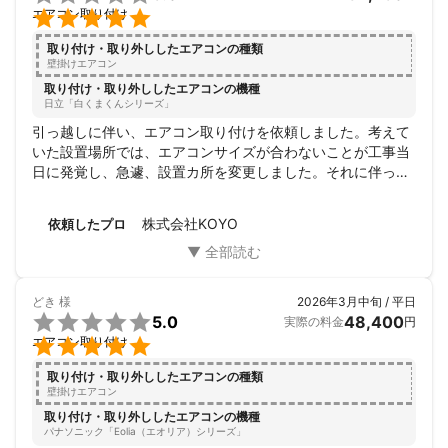

エアコン取り付け
取り付け・取り外ししたエアコンの種類
壁掛けエアコン
取り付け・取り外ししたエアコンの機種
日立「白くまくんシリーズ」
引っ越しに伴い、エアコン取り付けを依頼しました。考えて
いた設置場所では、エアコンサイズが合わないことが工事当
日に発覚し、急遽、設置カ所を変更しました。それに伴っ
て、部屋の階や穴あけの有無が変更となり差額が発生しまし
たが、後日、再計算して返金の連絡があり、丁寧な対応でし
株式会社KOYO
依頼したプロ
た。
どき
様
2026年3月中旬 / 平日

5.0
48,400
実際の料金
円

エアコン取り付け
取り付け・取り外ししたエアコンの種類
壁掛けエアコン
取り付け・取り外ししたエアコンの機種
パナソニック「Eolia（エオリア）シリーズ」