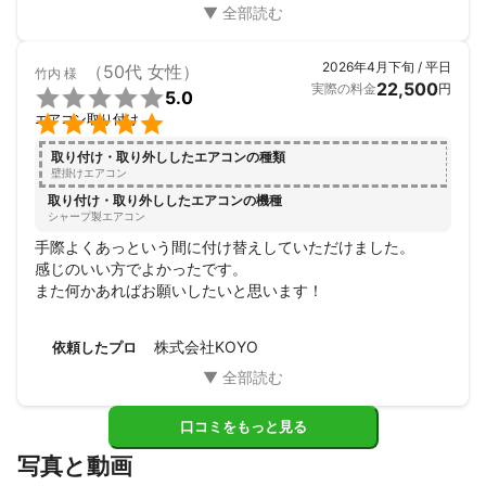
2026年4月下旬 / 平日
（50代 女性）
竹内
様
22,500
実際の料金
円

5.0

エアコン取り付け
取り付け・取り外ししたエアコンの種類
壁掛けエアコン
取り付け・取り外ししたエアコンの機種
シャープ製エアコン
手際よくあっという間に付け替えしていただけました。

感じのいい方でよかったです。

また何かあればお願いしたいと思います！
株式会社KOYO
依頼したプロ
口コミをもっと見る
写真と動画