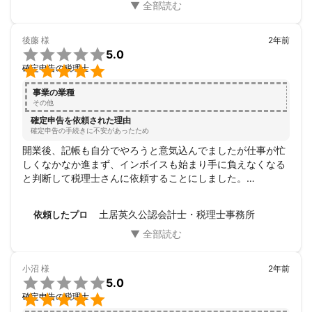
後藤
様
2年前

5.0

確定申告の税理士
事業の業種
その他
確定申告を依頼された理由
確定申告の手続きに不安があったため
開業後、記帳も自分でやろうと意気込んでましたが仕事が忙
しくなかなか進まず、インボイスも始まり手に負えなくなる
と判断して税理士さんに依頼することにしました。

税理士さんは気難しいイメージがありましたが、土居先生は
とても話しやすく好感が持てましたので早々に決めさせてい
土居英久公認会計士・税理士事務所
依頼したプロ
ただきました。
小沼
様
2年前

5.0

確定申告の税理士