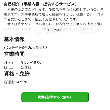
自己紹介（事業内容・提供するサービス）
　所長の土居でございます。愛知県を中心に活動している会計事
務所です。大手事務所で培った経験を活かし、税務・会計・財務
報告にいたるまで、幅広く支援させて頂きます。

　我々は膨大なデータの中から、お客様のビジネスを成功に導く
ためのヒントを抽出し、適時にかつ適切な方法で提供すること
で、お客様の更なる発展に貢献致します。また、弊事務所はコミ
基本情報
ュニケーションを重視しています。目まぐるしく変化する企業及
び経済環境の変化について、適時に情報共有を行い、最適なアク
経験年数
9
年
従業員
3
人
ションプランの立案・実施をサポートいたします。
営業時間
これまでの実績
　弊事務所は幅広い業種の確定申告に対応しており、法人・個人
月 - 金
9
:00〜
18
:00
問わず会計・税務の支援を行っておいります。経理業務支援では
日, 土
定休日
記帳代行及び自計化支援を行っております。お客様にご要望に応
資格・免許
じたアドバイスを行っております
アピールポイント
税理士 147270
弊事務所の特徴

1.上場企業の税務・監査経験を通じた高い専門性

費用を診断する（無料）
　大手監査法人・大手税理士法人における実務経験やノウハウを
最大限に活用し、高品質のサービスを提供いたします。お客様の
抱える課題や問題点に合わせてワンストップのサービスを提供し