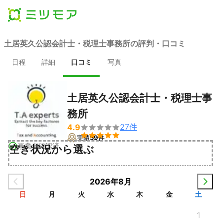
土居英久公認会計士・税理士事務所の評判・口コミ
日程
詳細
口コミ
写真
土居英久公認会計士・税理士事
務所
27
件
4.9


実績
59
件
事業者確認済
空き状況から選ぶ
2026年8月
日
月
火
水
木
金
土
1