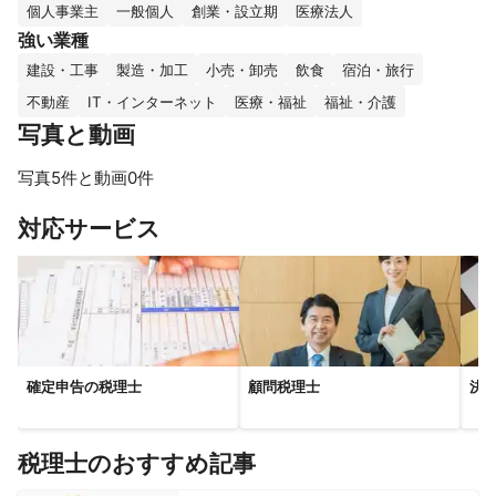
個人事業主
一般個人
創業・設立期
医療法人
強い業種
建設・工事
製造・加工
小売・卸売
飲食
宿泊・旅行
不動産
IT・インターネット
医療・福祉
福祉・介護
写真と動画
写真5件と動画0件
すべて見る
対応サービス
確定申告の税理士
顧問税理士
決
税理士のおすすめ記事