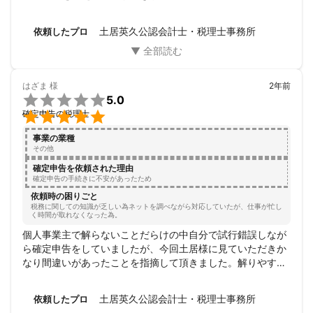
今後ともよろしくお願いいたします。
土居英久公認会計士・税理士事務所
依頼したプロ
はざま
様
2年前

5.0

確定申告の税理士
事業の業種
その他
確定申告を依頼された理由
確定申告の手続きに不安があったため
依頼時の困りごと
税務に関しての知識が乏しい為ネットを調べながら対応していたが、仕事が忙し
く時間が取れなくなった為。
個人事業主で解らないことだらけの中自分で試行錯誤しなが
ら確定申告をしていましたが、今回土居様に見ていただきか
なり間違いがあったことを指摘して頂きました。解りやすく
親切に指導していただき助かりました。今後も解らないこと
だらけなので宜しくお願い致します。
土居英久公認会計士・税理士事務所
依頼したプロ