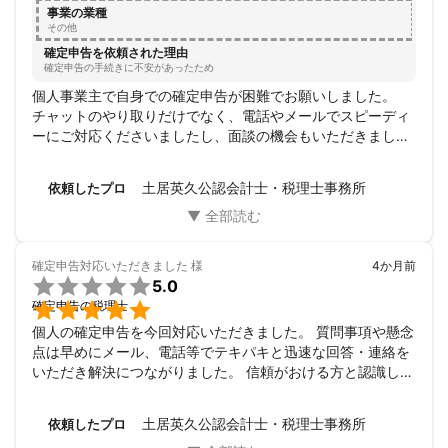
事業の業種
その他
確定申告を依頼された理由
確定申告の手続きに不安があったため
個人事業主で自身での確定申告が困難でお願いしました。

チャットのやり取りだけでなく、電話やメールでスピーディ
ーにご対応くださいましたし、面談の機会もいただきまし
た。

とても親身に相談に乗ってくださって、進捗状況も丁寧に説
土居英久公認会計士・税理士事務所
依頼したプロ
明してくださいました。

確定申告をすべて丸投げでお願いの形となりましたが、他の
方に頼むより費用を低く抑えられたと思います。

引き受けてくださったことに大変感謝しております。

確定申告対応いただきました
様
4か月前
今後も引き続きお願いしたいです。

5.0

確定申告の税理士
個人の確定申告を今回対応いただきました。 質問事項や懸念
点は早めにメール、電話等でテキパキと迅速な回答・連絡を
いただき解決につながりました。 信頼がおける方と認識して
おります。 お世話になりありがとうございました！
土居英久公認会計士・税理士事務所
依頼したプロ