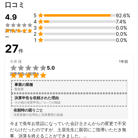
口コミ
ます。


5
92.6%
4.9
2.徹底したコミュニケーション


4
7.4%
　ビジネスの課題や問題点を洗い出すためには、徹底したコミュ


3
0.0%
ニケーションが重要だと考えています。そのため、弊事務所で

27件のレビュ

2
0.0%
は、オンライン、オフライン問わず、必要なコミュニケーション
ー

1
0.0%
を適時に行うことができる体制を整えています。定期的な訪問や
27
Webミーティング等のIT活用をしたご相談にも幅広く対応いたし
件
ます。

今井
様
1年前

3.クイックレスポンス

5.0
　我々は日々変化するビジネスに対応するため、スピード感をも

決算申告の税理士
って、サポートを行うことが重要だと考えています。個人事務所
事業の業種
ならではの、フットワークの軽さを最大限に活かしてお客様のビ
製造業
ジネスの成功をサポートいたします。
決算申告を依頼された理由
その他の決算申告についての相談
依頼時の困りごと
決算業務の合理化と決算費用の低減
今まで長年お世話になっていた会計士さんからの変更で不安
だらけだったのですが、土居先生に親切にご指導いただき無
事、決算を終えることができました。
