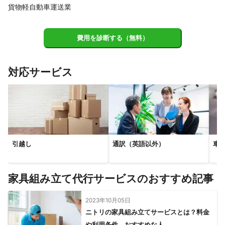
貨物軽自動車運送業
費用を診断する（無料）
対応サービス
引越し
通訳（英語以外）
車
家具組み立て代行サービスのおすすめ記事
2023年10月05日
ニトリの家具組み立てサービスとは？料金
や利用条件、おすすめな人