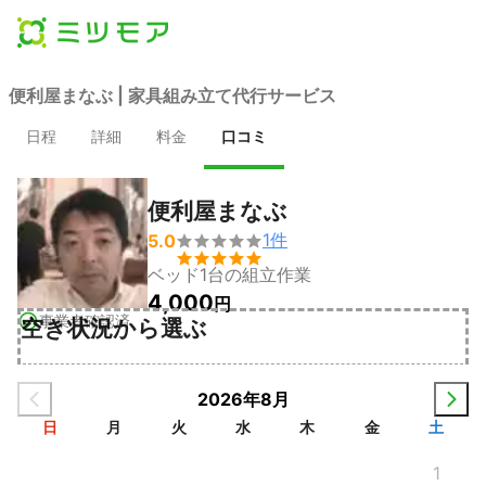
便利屋まなぶ | 家具組み立て代行サービス
日程
詳細
料金
口コミ
便利屋まなぶ
1
件
5.0


ベッド1台の組立作業
4,000
円
事業者確認済
空き状況から選ぶ
2026年8月
日
月
火
水
木
金
土
1