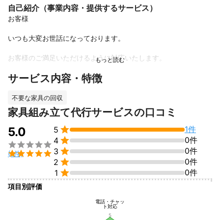
自己紹介（事業内容・提供するサービス）
お客様　　　　　　　　　　　　　　　　　　　　　　　　　　
いつも大変お世話になっております。　　　　　　　　　　　　
お客様のご満足いただけるように対応いたします。　　　　　　
サービス内容・特徴
特におじいさんおばあさんそして子供の笑顔を創りたいと思って
おります。　　　　　　　　　　

不要な家具の回収
今後ともよろしくお願いいたします。
家具組み立て代行サービスの口コミ
これまでの実績
草刈り。除雪作業。お庭の剪定。屋根塗装と外装塗装。パソコ

1件
5.0
5
ン、スマートフォンの講習会。空き家のお掃除と家、土地の販売

0件
4

のお手伝いなど。

0件
3

(1件)
アピールポイント

0件
2
おじいさん、おばあさん、子どもの笑顔を創る。

0件
1
項目別評価
電話・チャッ
ト対応
5