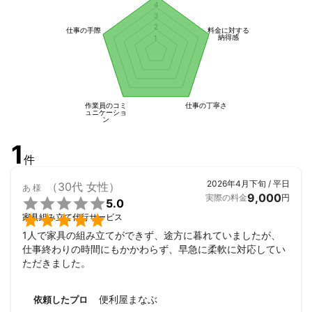
4
3
2
仕事の手際
料金に対する
納得感
1
作業員のコミ
仕事の丁寧さ
ュニケーショ
ン
1
件
2026年4月下旬 / 平日
（30代 女性）
あ
様
9,000
実際の料金
円

5.0

家具組み立て代行サービス
1人で家具の組み立てができず、途方に暮れていましたが、
仕事終わりの時間にもかかわらず、早急に柔軟に対応してい
ただきました。
便利屋まなぶ
依頼したプロ