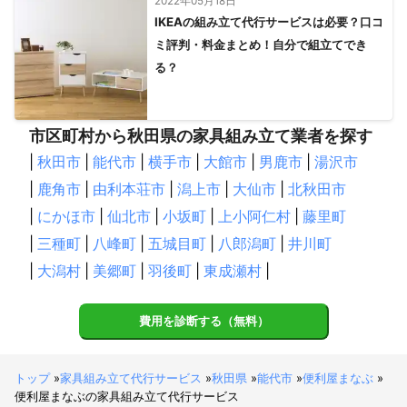
2022年05月18日
IKEAの組み立て代行サービスは必要？口コ
ミ評判・料金まとめ！自分で組立てでき
る？
市区町村から秋田県の家具組み立て業者を探す
|
秋田市
|
能代市
|
横手市
|
大館市
|
男鹿市
|
湯沢市
|
鹿角市
|
由利本荘市
|
潟上市
|
大仙市
|
北秋田市
|
にかほ市
|
仙北市
|
小坂町
|
上小阿仁村
|
藤里町
|
三種町
|
八峰町
|
五城目町
|
八郎潟町
|
井川町
|
大潟村
|
美郷町
|
羽後町
|
東成瀬村
|
費用を診断する（無料）
トップ
»
家具組み立て代行サービス
»
秋田県
»
能代市
»
便利屋まなぶ
»
便利屋まなぶの家具組み立て代行サービス