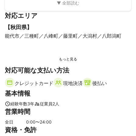
対応エリア
【
秋田県
】
能代市
三種町
八峰町
藤里町
大潟村
八郎潟町
対応可能な支払い方法
クレジットカード
現地決済
後払い
基本情報
経験年数
3
年
従業員
2
人
営業時間
全日
0
:00〜
24
:00
資格・免許