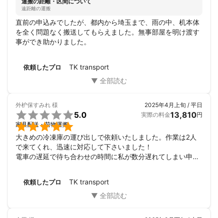
運搬の距離・区間について
遠距離の運搬
直前の申込みでしたが、都内から埼玉まで、雨の中、机本体
を全く問題なく搬送してもらえました。無事部屋を明け渡す
事ができ助かりました。
TK transport
依頼したプロ
外枦保すみれ
様
2025年4月上旬 / 平日

5.0
13,810
実際の料金
円

家具配送・荷物運搬
大きめの冷凍庫の運び出しで依頼いたしました。作業は2人
で来てくれ、迅速に対応して下さいました！

電車の遅延で待ち合わせの時間に私が数分遅れてしまい申し
訳ありませんでした。

また機会があれば利用したいと思います！

TK transport
依頼したプロ
ありがとうございました😆