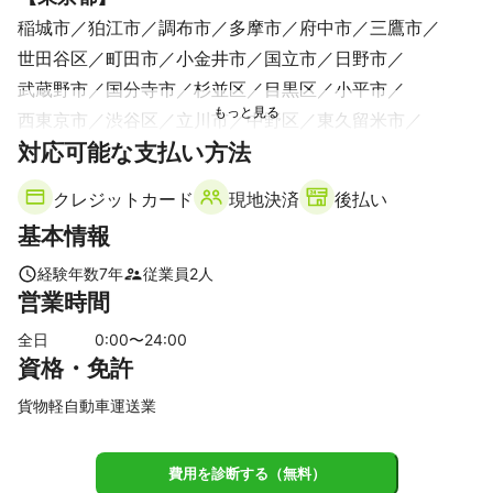
稲城市
狛江市
調布市
多摩市
府中市
三鷹市
世田谷区
町田市
小金井市
国立市
日野市
武蔵野市
国分寺市
杉並区
目黒区
小平市
西東京市
渋谷区
立川市
中野区
東久留米市
対応可能な支払い方法
品川区
大田区
昭島市
東村山市
練馬区
東大和市
新宿区
港区
八王子市
清瀬市
武蔵村山市
福生市
クレジットカード
現地決済
後払い
豊島区
千代田区
板橋区
中央区
文京区
瑞穂町
基本情報
江東区
羽村市
北区
台東区
荒川区
墨田区
あきる野市
足立区
日の出町
江戸川区
葛飾区
経験年数
7
年
従業員
2
人
営業時間
青梅市
檜原村
奥多摩町
【
埼玉県
】
全日
0
:00〜
24
:00
資格・免許
新座市
和光市
所沢市
朝霞市
三芳町
戸田市
志木市
入間市
富士見市
蕨市
ふじみ野市
狭山市
貨物軽自動車運送業
川口市
川越市
草加市
日高市
さいたま市
八潮市
鶴ヶ島市
三郷市
飯能市
上尾市
坂戸市
毛呂山町
費用を診断する（無料）
越谷市
川島町
桶川市
吉川市
伊奈町
越生町