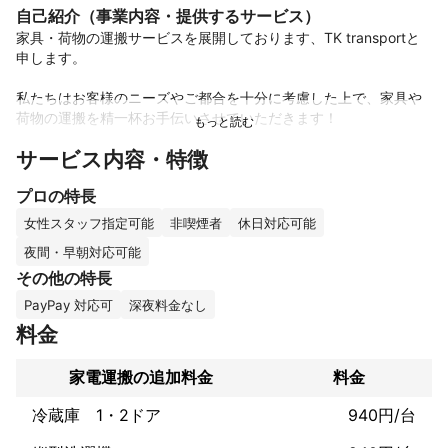
自己紹介（事業内容・提供するサービス）
家具・荷物の運搬サービスを展開しております、TK transportと
申します。

私たちはお客様のニーズやご都合を十分に考慮した上で、家具や
荷物の運搬を精一杯お手伝いさせていただきます！

サービス内容・特徴
深夜早朝など24時間対応可能で、経験豊富なスタッフが丁寧に梱
包から解体作業まで行いますので、ご安心ください！

プロの特長
また、女性スタッフも当日伺いますので、女性のお客様にはご好
女性スタッフ指定可能
非喫煙者
休日対応可能
評戴いております。

夜間・早朝対応可能
その他の特長
何卒、よろしくお願いします！
アピールポイント
PayPay 対応可
深夜料金なし
・ご希望により車両2台、作業員3名まで対応可！

料金
(その際は新たなお見積りをご提案させていただきます。)

家電運搬の追加料金
料金
・PayPayやタッチ決済も出来ます！

(ご希望される場合はお申込み時に「現地決済」をご選択いただ
冷蔵庫 1・2ドア
940円/台
き、チャットにてご希望のお支払い方法をお伝え下さい。)
