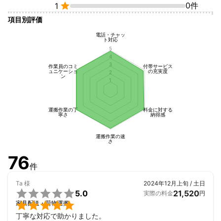

0件
1
項目別評価
電話・チャッ
ト対応
5
4
3
作業員のコミ
付帯サービス
ュニケーショ
の充実度
2
ン
1
運搬作業の丁
料金に対する
寧さ
納得感
運搬作業の速
さ
76
件
Ta
様
2024年12月上旬 / 土日

5.0
21,520
実際の料金
円

家具配送・荷物運搬
丁寧な対応で助かりました。