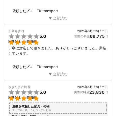
TK transport
依頼したプロ
加島寿彦
様
2025年6月中旬 / 土日

5.0
69,775
実際の料金
円

家具配送・荷物運搬
丁寧に対応して頂きました。ありがとうございました。満足
しています。
TK transport
依頼したプロ
さきたま古墳
様
2025年5月上旬 / 土日

5.0
23,830
実際の料金
円

家具配送・荷物運搬
運搬を依頼した家具・荷物
テーブル・机・こたつ・テレビ台