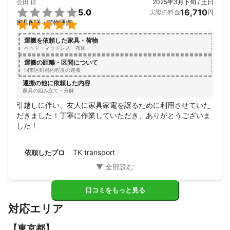
会田
様
2025年3月下旬 / 土日

5.0
16,710
実際の料金
円

家具配送・荷物運搬
運搬を依頼した家具・荷物
ベッド・マットレス・布団
運搬の距離・区間について
同市区町村内程度の運搬
運搬の他に依頼した内容
家具の組み立て・分解
引越しに伴い、友人に家具家電を譲るために利用させていた
だきました！丁寧に作業していただき、ありがとうございま
した！
TK transport
依頼したプロ
口コミをもっと見る
対応エリア
【
東京都
】