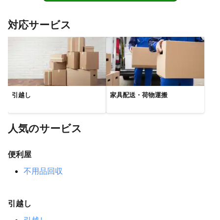
蓮田市
鳩山町
松伏町
北本市
白岡市
春日部市
対応サービス
吉見町
ときがわ町
東松山市
宮代町
杉戸町
鴻巣市
横瀬町
嵐山町
滑川町
久喜市
小川町
幸手市
東秩父村
行田市
加須市
羽生市
熊谷市
寄居町
皆野町
秩父市
長瀞町
深谷市
小鹿野町
美里町
本庄市
神川町
上里町
【
神奈川県
】
引越し
家具配送・荷物運搬
川崎市
大和市
座間市
横浜市
綾瀬市
海老名市
愛川町
相模原市
厚木市
藤沢市
寒川町
鎌倉市
人気のサービス
茅ヶ崎市
清川村
伊勢原市
平塚市
逗子市
秦野市
葉山町
大磯町
横須賀市
中井町
二宮町
松田町
便利屋
大井町
開成町
山北町
三浦市
小田原市
南足柄市
不用品回収
箱根町
真鶴町
湯河原町
引越し