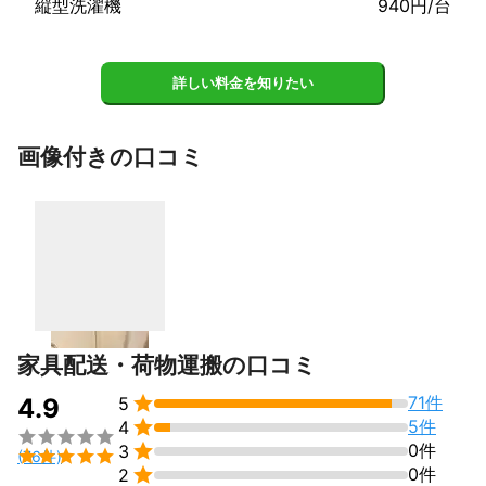
縦型洗濯機
940円/台
・作業員は非喫煙者、車輌は禁煙車です！

(タバコの煙は苦手です。)

・当店では、毎日必ずアルコールチェッカーで検査してから乗車
詳しい料金を知りたい
しています！

(でもお酒は好きなんですw)

画像付きの口コミ
・もうコロナに罹りたくないので、手指のアルコール消毒は頻繁
に行っています！

(酸欠になるので作業中マスクは外している事が多いのですがw、
気になる方は遠慮なく仰って下さい！)
家具配送・荷物運搬の口コミ

71件
4.9
5

5件
4


0件
3

(76件)

0件
2