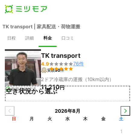
TK transport | 家具配送・荷物運搬
日程
詳細
料金
口コミ
TK transport
76
件
4.9


実績
90
件
2ドア冷蔵庫の運搬（10km以内）
11,210
円
事業者確認済
空き状況から選ぶ
2026年8月
日
月
火
水
木
金
土
1