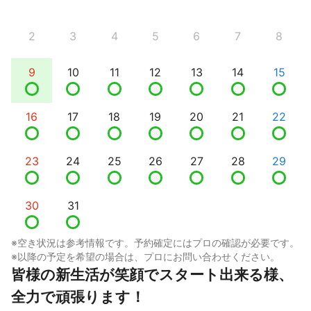
2
3
4
5
6
7
8
9
10
11
12
13
14
15
16
17
18
19
20
21
22
23
24
25
26
27
28
29
30
31
※空き状況は参考情報です。予約確定にはプロの確認が必要です。
※以降の予定を希望の場合は、プロにお問い合わせください。
皆様の新生活が笑顔でスタート出来る様、
全力で頑張ります！