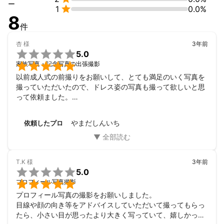
ー

1
0.0%
8
撮影のプロセスはもちろんですが、その前のコミュニケーション
件
も大切にしています。

あなたの想いや大切なご家族やパートナーへの想いお聞きし、

杏
様
3年前
それをカタチにするお手伝いをさせてください。


5.0
どんな些細な質問でも遠慮せずにどうぞ。


家族写真・記念写真の出張撮影
私が全力でお手伝いさせていただきます。

以前成人式の前撮りをお願いして、とても満足のいく写真を
撮っていただいたので、ドレス姿の写真も撮って欲しいと思
大切な想いを一緒に心温まる思い出の一枚としましょう。

って依頼ました。

あなたと素敵な写真を作る日を楽しみにしています！

2回目だったこともあり、あまり人見知りもせずむしろ楽し
そうに撮ってもらってました。相変わらず声がけが上手だな
これまでの実績
やまだしんいち
依頼したプロ
と思いました。妹はノリノリでした。私は見ていて安心しま
Web媒体モデル紹介サイトの東京担当カメラマン

した。

ファミリーフォト

今回も満面の笑みの可愛い写真を撮っていただきました。大
プロフィール撮影

満足です。ありがとうございました。
ポートレート撮影

T.K
様
3年前

ウェディング前撮り

5.0
成人式前撮り


プロフィール写真撮影
七五三撮影

プロフィール写真の撮影をお願いしました。

イベント撮影

目線や顔の向き等をアドバイスしていただいて撮ってもらっ
カタログ撮影

たら、小さい目が思ったより大きく写っていて、嬉しかった