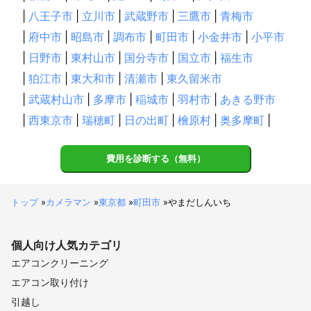
|
八王子市
|
立川市
|
武蔵野市
|
三鷹市
|
青梅市
|
府中市
|
昭島市
|
調布市
|
町田市
|
小金井市
|
小平市
|
日野市
|
東村山市
|
国分寺市
|
国立市
|
福生市
|
狛江市
|
東大和市
|
清瀬市
|
東久留米市
|
武蔵村山市
|
多摩市
|
稲城市
|
羽村市
|
あきる野市
|
西東京市
|
瑞穂町
|
日の出町
|
檜原村
|
奥多摩町
|
費用を診断する（無料）
トップ
»
カメラマン
»
東京都
»
町田市
»
やまだしんいち
個人向け
人気カテゴリ
エアコンクリーニング
エアコン取り付け
引越し