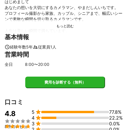
はじめまして

あなたの想いを大切にするカメラマン、やまだしんいちです。

プロフィール撮影から家族、カップル、シニアまで、幅広いシー
ンで素敵な瞬間を切り取るカメラマンです。

人生は美しい瞬間で満ちています。

基本情報
私はその瞬間を写真に閉じ込め、あなたの大切な想いを大切な思
い出に変えるお手伝いをさせていただきます。

経験年数
5
年
従業員
1
人
笑顔や感情が溢れる写真は、時間を超えて心に残るもの。

営業時間
それを共に創り上げることを楽しみにしています。

全日
8
:00〜
20
:00
プロフィール撮影では、あなたの個性を引き立たせる一枚を

家族撮影では、絆や愛情が詰まった大切な表情を

カップル撮影では、お二人の特別で大切な瞬間を

費用を診断する（無料）
シニア撮影では、今の素敵な貴方の輝きを大切に

その想いを大切に、丁寧な撮影を心がてます。

私は写真を通じて、あなたとの素敵な出会いを楽しみにしていま
口コミ
す。


5
77.8%
撮影中もリラックスして、自然体で過ごしていただけるよう心掛
4.8

4
22.2%
けて



3
0.0%
笑顔やリラックスした表情こそが、最高の写真を作り上げる鍵で

8件のレビュ

2
0.0%
す。
