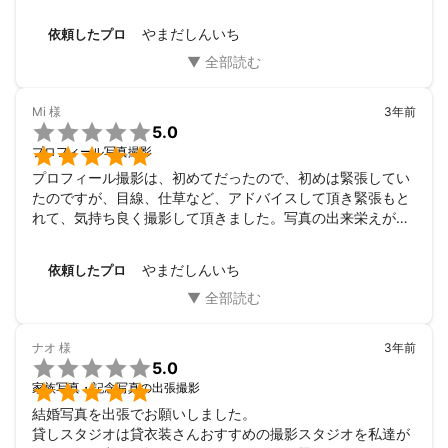
です。

アピールポイント
さっそくSNSのプロフィール写真に使ったところ、久しぶり
やまだしんいち
依頼したプロ
東京都町田市在住

に会った友人に「可愛く撮ってもらったんだね」って言われ
公益社団法人 日本写真協会 会員

ました。
東京お写んぽ倶楽部　理事

倶楽部スマイル・フォト・キャッツ副代表

Mi
様
3年前

5.0
入賞歴


プロフィール写真撮影
秋山庄太郎記念「花」コンテスト 2011準特選

秋山庄太郎記念「花」コンテスト 2012グランプリ

プロフィール撮影は、初めてだったので、初めは緊張してい
秋山庄太郎記念「花」コンテスト 2013準特選

たのですが、目線、仕草など、アドバイスして頂き緊張もと
秋山庄太郎記念「花」コンテスト 2017特選

れて、気持ち良く撮影して頂きました。写真の出来栄えが想
まちだ観光フォトコンテスト 2012入賞

像以上で、感謝しています。
写ガール Ｘ まちだ観光フォトコンテスト 2014入賞
やまだしんいち
依頼したプロ
ナオ
様
3年前

5.0

家族写真・記念写真の出張撮影
結婚写真を出張でお願いしました。

貸しスタジオは貸衣装さんおすすめの撮影スタジオを私達が