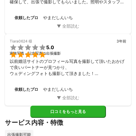
確保して、出張で撮影してもらいました。照明やスタッフな
ど、初対面での撮影となりましたが快く引き受けてくださっ
て、撮影中も私達と両親を気遣ってくださり、最後まで快適
やまだしんいち
依頼したプロ
で満足できる撮影となりました。現像も要望に合わせて加工
してもらえて、納品時のファイル形式なども要望に合わせて
もらえました。
Tiara0624
様
3年前

5.0

家族写真・記念写真の出張撮影
以前婚活サイトのプロフィール写真を撮影して頂いたおかげ
で良いパートナーが見つかり、

ウェディングフォトも撮影して頂きました！

撮影スタジオの下見から、ライティング、

イメージもご提案頂き、要望通りの素敵な写真が出来上がり
やまだしんいち
依頼したプロ
ました！

両親もとっても喜んでいました。

本当にありがとうございました！
口コミをもっと見る
サービス内容・特徴
出張撮影可能