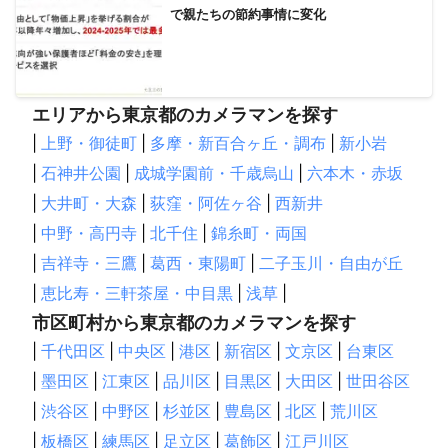
で親たちの節約事情に変化
エリアから東京都のカメラマンを探す
|
上野・御徒町
|
多摩・新百合ヶ丘・調布
|
新小岩
|
石神井公園
|
成城学園前・千歳烏山
|
六本木・赤坂
|
大井町・大森
|
荻窪・阿佐ヶ谷
|
西新井
|
中野・高円寺
|
北千住
|
錦糸町・両国
|
吉祥寺・三鷹
|
葛西・東陽町
|
二子玉川・自由が丘
|
恵比寿・三軒茶屋・中目黒
|
浅草
|
市区町村から東京都のカメラマンを探す
|
千代田区
|
中央区
|
港区
|
新宿区
|
文京区
|
台東区
|
墨田区
|
江東区
|
品川区
|
目黒区
|
大田区
|
世田谷区
|
渋谷区
|
中野区
|
杉並区
|
豊島区
|
北区
|
荒川区
|
板橋区
|
練馬区
|
足立区
|
葛飾区
|
江戸川区