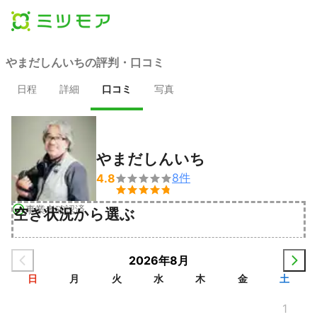
やまだしんいちの評判・口コミ
日程
詳細
口コミ
写真
やまだしんいち
8
件
4.8


事業者確認済
空き状況から選ぶ
2026年8月
日
月
火
水
木
金
土
1