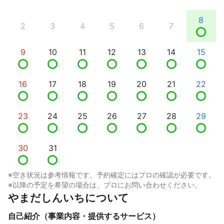
8
2
3
4
5
6
7
9
10
11
12
13
14
15
16
17
18
19
20
21
22
23
24
25
26
27
28
29
30
31
※空き状況は参考情報です。予約確定にはプロの確認が必要です。
※以降の予定を希望の場合は、プロにお問い合わせください。
やまだしんいちについて
自己紹介（事業内容・提供するサービス）