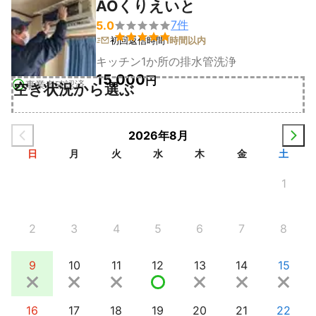
AOくりえいと
7
件
5.0


初回返信時間
1時間以内
キッチン1か所の排水管洗浄
15,000
円
事業者確認済
空き状況から選ぶ
2026年8月
日
月
火
水
木
金
土
1
2
3
4
5
6
7
8
9
10
11
12
13
14
15
16
17
18
19
20
21
22