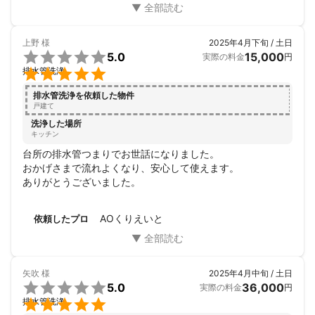
上野
様
2025年4月下旬 / 土日

5.0
15,000
実際の料金
円

排水管洗浄
排水管洗浄を依頼した物件
戸建て
洗浄した場所
キッチン
台所の排水管つまりでお世話になりました。

おかげさまで流れよくなり、安心して使えます。

ありがとうございました。
AOくりえいと
依頼したプロ
矢吹
様
2025年4月中旬 / 土日

5.0
36,000
実際の料金
円

排水管洗浄