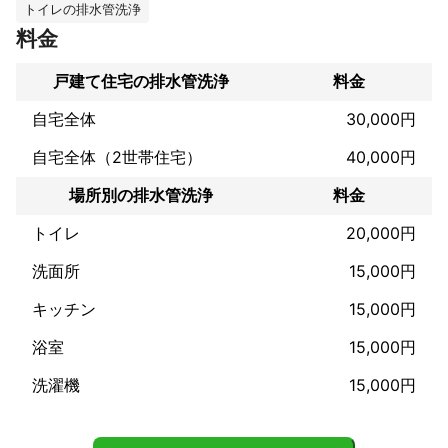
トイレの排水管洗浄
料金
配管内カメラ調査、高圧洗浄、トーラー作業（油で流れない場合
などなど） 

戸建て住宅の排水管洗浄
料金
自宅全体
30,000円
 まずはお見積もりを聞くだけ無料なのでご連絡頂ければ幸いで
す。

自宅全体（2世帯住宅）
40,000円
  心よりお待ちしております！  青木
場所別の排水管洗浄
料金
これまでの実績
トイレ
20,000円
某有名清掃会社勤続5年以上

洗面所
15,000円
口コミ多数（ご覧いただけます）
キッチン
15,000円
浴室
15,000円
洗濯機
15,000円