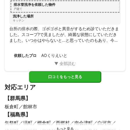
排水管洗浄を依頼した物件
戸建て
洗浄した場所
キッチン
台所の排水の際、ゴボゴボと異音がするため診ていただきま
した。スコープ?で見ましたが、綺麗な状態にしていただき
ました。いつかはやらないと...と思っていたのもあり、今回
実施してスッキリしました。ありがとうございました。
AOくりえいと
依頼したプロ
口コミをもっと見る
対応エリア
【
群馬県
】
板倉町
館林市
【
福島県
】
矢祭町
塙町
棚倉町
西郷村
南会津町
白河市