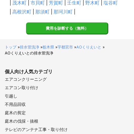
|
茂木町
|
市貝町
|
芳賀町
|
壬生町
|
野木町
|
塩谷町
|
高根沢町
|
那須町
|
那珂川町
|
費用を診断する（無料）
トップ
»
排水管洗浄
»
栃木県
»
宇都宮市
»
AOくりえいと
»
AOくりえいとの排水管洗浄
個人向け
人気カテゴリ
エアコンクリーニング
エアコン取り付け
引越し
不用品回収
庭木の剪定
庭木の伐採・抜根
テレビのアンテナ工事・取り付け