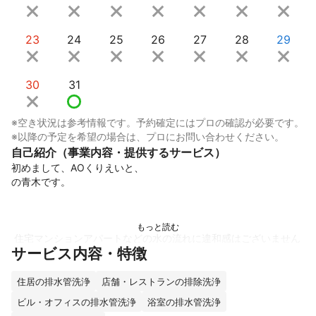
23
24
25
26
27
28
29
30
31
※空き状況は参考情報です。予約確定にはプロの確認が必要です。
※以降の予定を希望の場合は、プロにお問い合わせください。
自己紹介（事業内容・提供するサービス）
初めまして、AOくりえいと、

の青木です。 

 住宅マンションアパートなどの水の流れに違和感はございません
サービス内容・特徴
でしょうか。

住居の排水管洗浄
店舗・レストランの排除洗浄
 コポコポ音がする、水の流れが明らかに遅い、何か配管に間違っ
ビル・オフィスの排水管洗浄
浴室の排水管洗浄
て流してしまった など 
