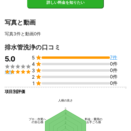
詳しい料金を知りたい
写真と動画
写真3件と動画0件
排水管洗浄の口コミ

7件
5.0
5

0件
4


0件
3

(7件)

0件
2

0件
1
項目別評価
人柄の良さ
5
4
3
プロ・作業へ
料金・費用の
の安心感
お手ごろ感
2
1