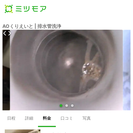
AOくりえいと | 排水管洗浄
●
●
●
日程
詳細
料金
口コミ
写真