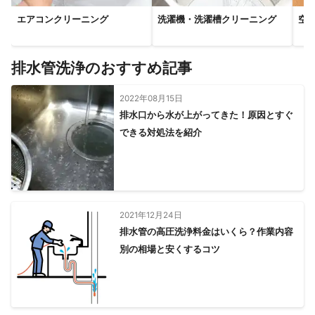
【
茨城県
】
エアコンクリーニング
洗濯機・洗濯槽クリーニング
空
筑西市
桜川市
結城市
城里町
笠間市
常陸大宮市
下妻市
八千代町
古河市
大子町
境町
石岡市
排水管洗浄のおすすめ記事
2022年08月15日
排水口から水が上がってきた！原因とすぐ
できる対処法を紹介
2021年12月24日
排水管の高圧洗浄料金はいくら？作業内容
別の相場と安くするコツ