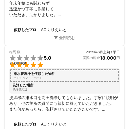
年末年始にも関わらず

迅速かつ丁寧に作業して

いただき、助かりました。

請求金額も明確で

とても良い業者さんでした。
AOくりえいと
依頼したプロ
相馬
様
2025年6月上旬 / 平日

5.0
18,000
実際の料金
円

排水管洗浄
排水管洗浄を依頼した物件
マンション・アパート
洗浄した場所
洗濯機周辺
洗濯機の排水口を高圧洗浄してもらいました。丁寧に説明が
あり、他の箇所の質問にも親切に答えていただきました。

また何かあったら、依頼させていただきたいです。

今回はありがとうございました。
AOくりえいと
依頼したプロ