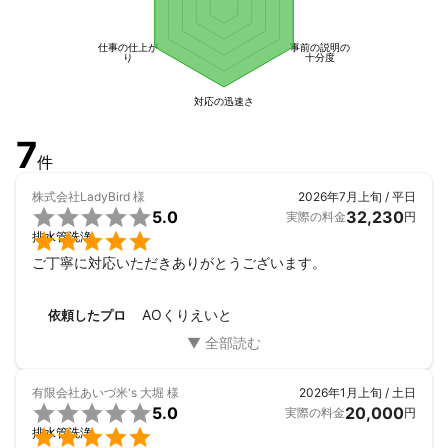
仕事の仕上が
事前の説明の
り
十分度
対応の迅速さ
7
件
株式会社LadyBird
様
2026年7月上旬 / 平日

5.0
32,230
実際の料金
円

排水管洗浄
ご丁寧に対応いただきありがとうございます。
AOくりえいと
依頼したプロ
有限会社あいづ米's 大堀
様
2026年1月上旬 / 土日

5.0
20,000
実際の料金
円

排水管洗浄