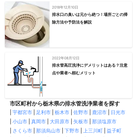
2018年12月10日
排水口の臭いは元から絶つ！場所ごとの掃
除方法や予防法を解説
2022年08月12日
排水管高圧洗浄にデメリットはある？注意
点や業者へ頼むメリット
市区町村から栃木県の排水管洗浄業者を探す
|
宇都宮市
|
足利市
|
栃木市
|
佐野市
|
鹿沼市
|
日光市
|
小山市
|
真岡市
|
大田原市
|
矢板市
|
那須塩原市
|
さくら市
|
那須烏山市
|
下野市
|
上三川町
|
益子町