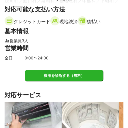
浅川町
鮫川村
泉崎村
檜枝岐村
中島村
下郷町
対応可能な支払い方法
矢吹町
石川町
天栄村
古殿町
鏡石町
昭和村
玉川村
須賀川市
平田村
会津美里町
只見町
クレジットカード
現地決済
後払い
いわき市
会津若松市
三島町
小野町
柳津町
基本情報
金山町
郡山市
三春町
湯川村
磐梯町
会津坂下町
本宮市
田村市
川内村
広野町
大玉村
猪苗代町
従業員
3
人
営業時間
楢葉町
二本松市
西会津町
北塩原村
富岡町
葛尾村
喜多方市
大熊町
川俣町
双葉町
浪江町
全日
0
:00〜
24
:00
飯舘村
福島市
南相馬市
伊達市
桑折町
国見町
相馬市
新地町
費用を診断する（無料）
【
栃木県
】
宇都宮市
芳賀町
上三川町
高根沢町
壬生町
対応サービス
真岡市
下野市
市貝町
益子町
さくら市
那須烏山市
茂木町
鹿沼市
小山市
栃木市
塩谷町
矢板市
那珂川町
佐野市
大田原市
野木町
日光市
足利市