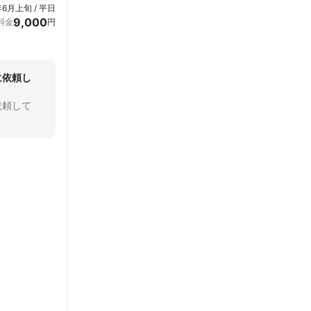
年6月上旬 / 平日
9,000
料金
円
に依頼し
依頼して