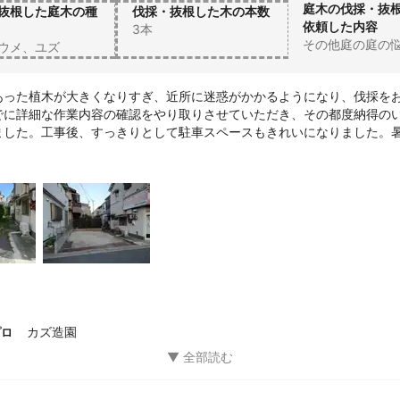
庭木の伐採・抜
抜根した庭木の種
伐採・抜根した木の本数
依頼した内容
3本
その他庭の庭の
ウメ、ユズ
あった植木が大きくなりすぎ、近所に迷惑がかかるようになり、伐採を
でに詳細な作業内容の確認をやり取りさせていただき、その都度納得の
ました。工事後、すっきりとして駐車スペースもきれいになりました。
感謝いたします。
カズ造園
プロ