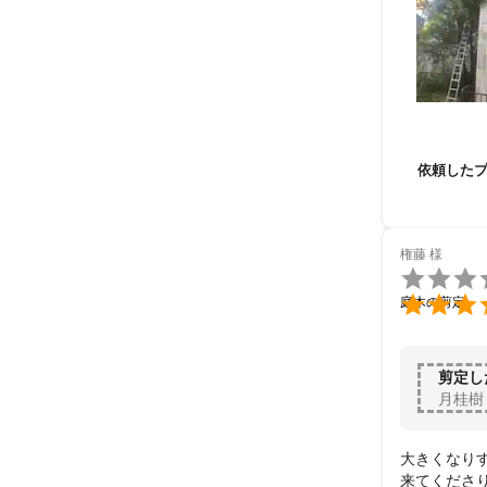
依頼した
権藤
様


庭木の剪定
剪定し
月桂樹
大きくなり
来てくださ