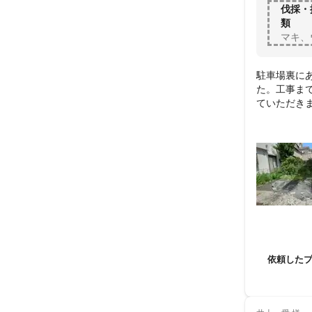
伐採・
類
マキ、
駐車場裏に
た。工事ま
ていただき
ていただき
依頼した