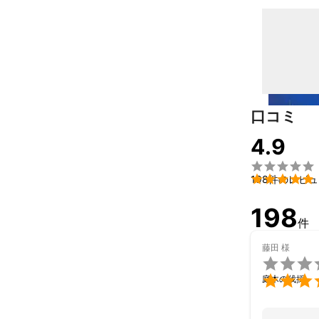
口コミ
4.9


198件のレビ
198
件
藤田
様


庭木の伐採