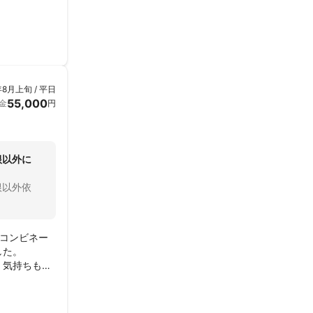
年8月上旬 / 平日
55,000
金
円
根以外に
根以外依
コンビネー
た。

、気持ちもす