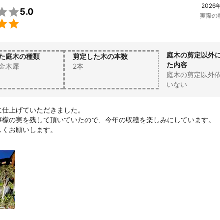
2026

5.0
実際の

庭木の剪定以外
た庭木の種類
剪定した木の本数
た内容
金木犀
2本
庭木の剪定以外
いない
仕上げていただきました。

檸檬の実を残して頂いていたので、今年の収穫を楽しみにしています。

しくお願いします。