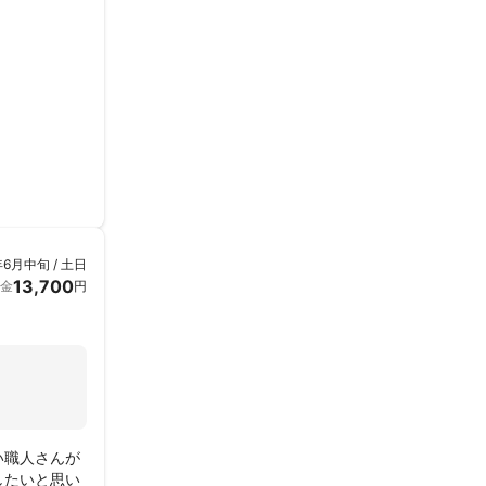
年6月中旬 / 土日
13,700
金
円
い職人さんが
したいと思い