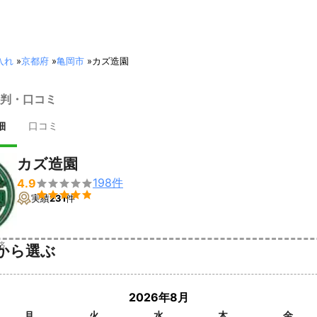
入れ
»
京都府
»
亀岡市
»
カズ造園
判・口コミ
細
口コミ
カズ造園
198
件
4.9


実績
231
件
済
から選ぶ
2026年8月
月
火
水
木
金