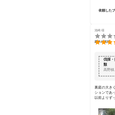
依頼した
池崎
様


庭木の伐採
伐採・
類
高野槙
裏庭の大き
ションであ
以前よりず
っきりしまし
こちらの業