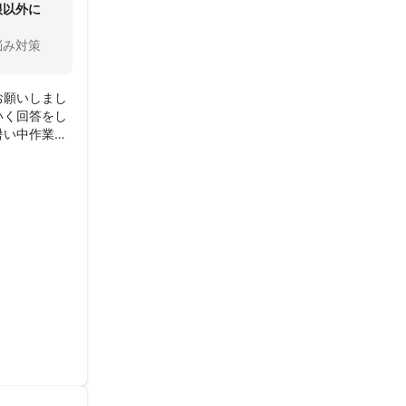
根以外に
悩み対策
お願いしまし
いく回答をし
暑い中作業し