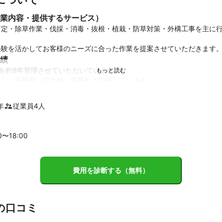
業内容・提供するサービス）
剪定・除草作業・伐採・消毒・抜根・植栽・防草対策・外構工事を主に
経験を活かしてお客様のニーズに合った作業を提案させていただきます
績
0件を約9年管理させていただいています。

ョン、街路樹、空き地、店舗など管理しています。
ント
を込めて丁寧な作業をさせていただきます。
年
従業員
4
人
0〜
18
:00
費用を診断する（無料）
の口コミ