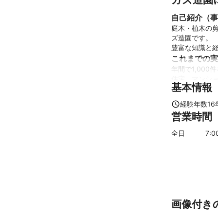
自己紹介（事
庭木・植木の
ズ造園です。

豊富な知識と
これまでの実
年間で1,00
住宅、マンシ
基本情報
アピールポイ
1本1本に愛情
経験年数
16
営業時間
全日
7
:0
画像付き