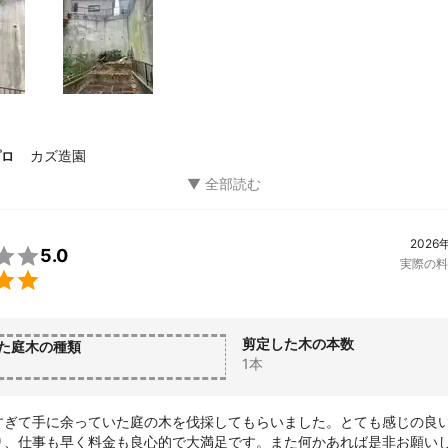
カズ造園
プロ
2026

5.0
実際の料

剪定した木の本数
た庭木の種類
1本
すぎて手に余っていた庭の木を伐採してもらいました。とても感じの良
り、仕事も早く料金も良心的で大満足です。また何かあれば是非お願い