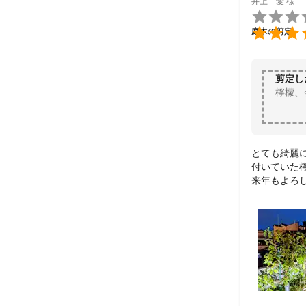
井上 愛
様


庭木の剪定
剪定し
檸檬、
とても綺麗に
付いていた
来年もよろ