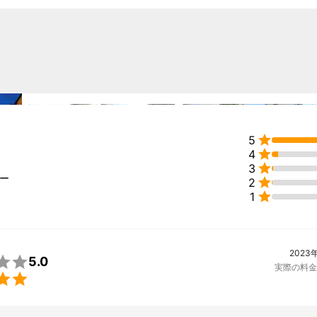

5

4

3
ュー

2

1
2023

5.0
実際の料金
