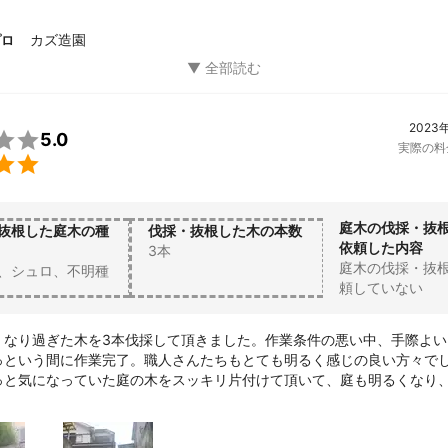
カズ造園
プロ
2023

5.0
実際の料

庭木の伐採・抜
抜根した庭木の種
伐採・抜根した木の本数
依頼した内容
3本
庭木の伐採・抜
、シュロ、不明種
頼していない
くなり過ぎた木を3本伐採して頂きました。作業条件の悪い中、手際よい
っという間に作業完了。職人さんたちもとても明るく感じの良い方々でし
っと気になっていた庭の木をスッキリ片付けて頂いて、庭も明るくなり
た。

者さんにお願いできて本当に良かったです。