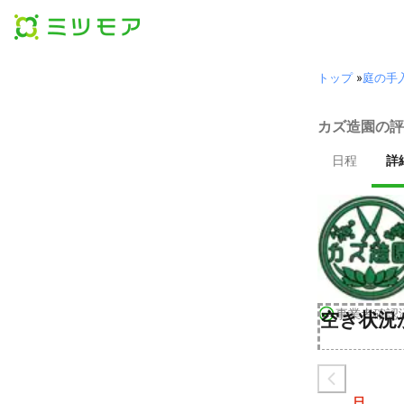
トップ
»
庭の手
カズ造園の評
日程
詳
事業者確認
空き状況
日