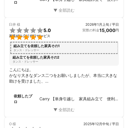
ロ
臼井
様
2026年1月上旬 / 平日

5.0
15,000
実際の料金
円

家具組み立て代行サービス
組み立てを依頼した家具その1
タンス・ドレッサー
組み立てを依頼した家具その2
タンス・ドレッサー
こんにちは。

かなり大きなダンス二つをお願いしましたが、本当に大きな
助けを受けました、

時間も正確に守っていただき、、お掃除まですっきりしてい
ただき、

依頼したプ
ありがとうございました、

Carry 【単身引越し 家具組み立て 便利屋】
ロ
もう一度ありがとうました
O
様
2025年12月中旬 / 平日