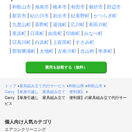
|
和歌山市
|
海南市
|
橋本市
|
有田市
|
御坊市
|
田辺市
|
新宮市
|
紀の川市
|
岩出市
|
紀美野町
|
かつらぎ町
|
九度山町
|
高野町
|
湯浅町
|
広川町
|
有田川町
|
美浜町
|
日高町
|
由良町
|
印南町
|
みなべ町
|
日高川町
|
白浜町
|
上富田町
|
すさみ町
|
那智勝浦町
|
太地町
|
古座川町
|
北山村
|
串本町
|
費用を診断する（無料）
トップ
»
家具組み立て代行サービス
»
和歌山県
»
和歌山市
»
Carry 【単身引越し 家具組み立て 便利屋】
»
Carry 【単身引越し 家具組み立て 便利屋】の家具組み立て代行サー
ビス
個人向け
人気カテゴリ
エアコンクリーニング