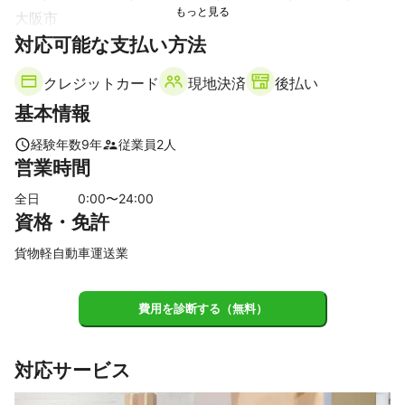
大阪市
【
対応可能な支払い方法
和歌山県
】
和歌山市
海南市
岩出市
有田市
紀の川市
クレジットカード
現地決済
後払い
紀美野町
有田川町
橋本市
湯浅町
かつらぎ町
基本情報
九度山町
御坊市
広川町
由良町
日高町
日高川町
美浜町
高野町
印南町
みなべ町
田辺市
上富田町
経験年数
9
年
従業員
2
人
営業時間
白浜町
北山村
新宮市
すさみ町
古座川町
那智勝浦町
串本町
太地町
全日
0
:00〜
24
:00
資格・免許
貨物軽自動車運送業
費用を診断する（無料）
対応サービス