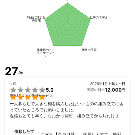
5
車両　軽バンやトラックでリーズナブル

4
これまでの積み上げてきた経験を活かし

3
皆様のお役に立てます様に

2
料金に対する
仕事の丁寧さ
納得感
1
精一杯お力を添えさせていただきます🙇

なんでも大丈夫ですので、まずは私にお問い合わせください🙇‍♂️
作業員のコミ
仕事の手際
ュニケーショ
ン
27
件
n
様
2026年1月上旬 / 土日

5.0
12,000
実際の料金
円

家具組み立て代行サービス
一人暮らしで大きな棚を購入したはいいものの組み立てに困
っていたところでお願いしました。

返信もとても早く、なおかつ開封、組み立てから片付けまで
全て行なっていただきました。

とても助かりました。
依頼したプ
Carry 【単身引越し 家具組み立て 便利屋】