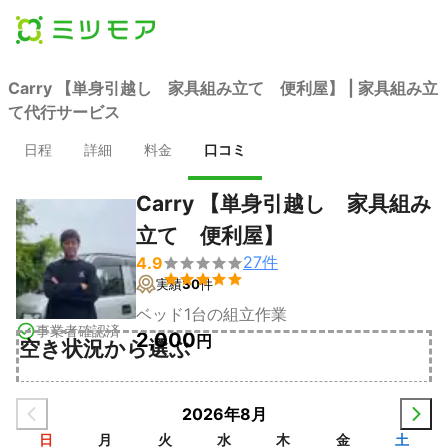
Carry 【単身引越し 家具組み立て 便利屋】 | 家具組み立
て代行サービス
日程
詳細
料金
口コミ
Carry 【単身引越し 家具組み
立て 便利屋】
27
件
4.9


実績
30
件
ベッド1台の組立作業
事業者確認済
2,000
円
空き状況から選ぶ
2026年8月
日
月
火
水
木
金
土