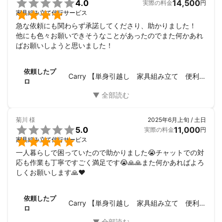

4.0
14,500
実際の料金
円

家具組み立て代行サービス
急な依頼にも関わらず承諾してくださり、助かりました！

他にも色々お願いできそうなことがあったのでまた何かあれ
ばお願いしようと思いました！
依頼したプ
Carry 【単身引越し 家具組み立て 便利屋】
ロ
菊川
様
2025年6月上旬 / 土日

5.0
11,000
実際の料金
円

家具組み立て代行サービス
一人暮らしで困っていたので助かりました😭チャットでの対
応も作業も丁寧ですごく満足です😭🙏🙏また何かあればよろ
しくお願いします🙏❤️
依頼したプ
Carry 【単身引越し 家具組み立て 便利屋】
ロ