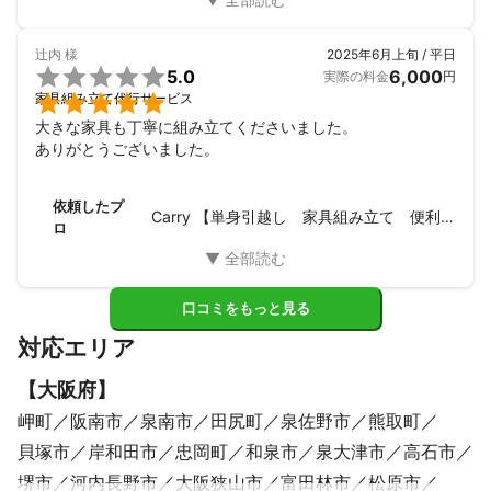
辻内
様
2025年6月上旬 / 平日

5.0
6,000
実際の料金
円

家具組み立て代行サービス
大きな家具も丁寧に組み立てくださいました。

ありがとうございました。
依頼したプ
Carry 【単身引越し 家具組み立て 便利屋】
ロ
口コミをもっと見る
対応エリア
【
大阪府
】
岬町
阪南市
泉南市
田尻町
泉佐野市
熊取町
貝塚市
岸和田市
忠岡町
和泉市
泉大津市
高石市
堺市
河内長野市
大阪狭山市
富田林市
松原市