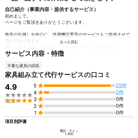
自己紹介（事業内容・提供するサービス）
初めまして。

ページをご覧頂きありがとうございます。

格安の引越しを中心に、洗濯機設置等のサービスもご提供させて
頂いておりますが、

新たに家具の組み立てサービスを始めさせていただきました。

サービス内容・特徴
開始直後でもありますので、お値段も安く設定させていただいて
います。

不要な家具の回収
家具組み立て代行サービスの口コミ
作業内容によっては、お時間をいただく場合もございますのでご
了承よろしくお願い致します🙇


25件
4.9
5

2件
4

一品一品丁寧に作業させて頂きますので、


0件
3

(27件)
是非お気軽にご依頼下さい。

0件
2
これまでの実績

0件
1
配送業務　　18年

項目別評価
引越し業　　7年

家具組み立て5年
電話・チャッ
アピールポイント
ト対応