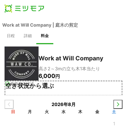
Work at Will Company | 庭木の剪定
日程
詳細
料金
Work at Will Company
高さ2～3mの立ち木1本当たり
6,000
円
事業者確認済
空き状況から選ぶ
2026年8月
日
月
火
水
木
金
土
1