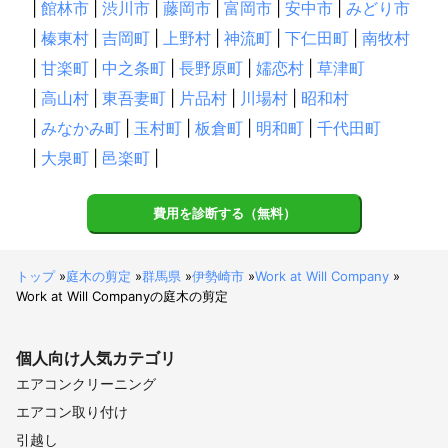
|
館林市
|
渋川市
|
藤岡市
|
富岡市
|
安中市
|
みどり市
|
榛東村
|
吉岡町
|
上野村
|
神流町
|
下仁田町
|
南牧村
|
甘楽町
|
中之条町
|
長野原町
|
嬬恋村
|
草津町
|
高山村
|
東吾妻町
|
片品村
|
川場村
|
昭和村
|
みなかみ町
|
玉村町
|
板倉町
|
明和町
|
千代田町
|
大泉町
|
邑楽町
|
費用を診断する（無料）
トップ
»
庭木の剪定
»
群馬県
»
伊勢崎市
»
Work at Will Company
»
Work at Will Companyの庭木の剪定
個人向け
人気カテゴリ
エアコンクリーニング
エアコン取り付け
引越し