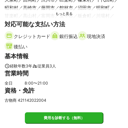
昭和村
高崎市
藤岡市
館林市
沼田市
明和町
甘楽町
高山村
富岡市
安中市
板倉町
川場村
対応可能な支払い方法
東吾妻町
神流町
下仁田町
【
埼玉県
】
クレジットカード
銀行振込
現地決済
上里町
本庄市
深谷市
美里町
熊谷市
神川町
後払い
寄居町
長瀞町
行田市
皆野町
滑川町
小川町
基本情報
嵐山町
羽生市
東秩父村
東松山市
鴻巣市
吉見町
ときがわ町
加須市
鳩山町
横瀬町
小鹿野町
経験年数
3
年
従業員
3
人
越生町
北本市
坂戸市
久喜市
川島町
営業時間
【
栃木県
】
全日
8
:00〜
21
:00
足利市
佐野市
栃木市
鹿沼市
野木町
小山市
資格・免許
壬生町
下野市
上三川町
宇都宮市
日光市
古物商 421142022004
費用を診断する（無料）