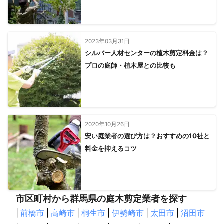
2023年03月31日
シルバー人材センターの植木剪定料金は？
プロの庭師・植木屋との比較も
2020年10月26日
安い庭業者の選び方は？おすすめの10社と
料金を抑えるコツ
市区町村から群馬県の庭木剪定業者を探す
|
前橋市
|
高崎市
|
桐生市
|
伊勢崎市
|
太田市
|
沼田市