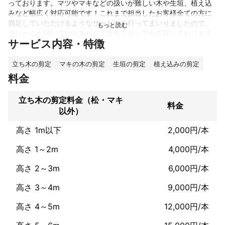
っております。マツやマキなどの扱いが難しい木や生垣、植え込
みなど幅広く対応可能です！これまで担当したお客様全ての方に
満足していただけるようなサービスを行ってまいりましたので、
クレームが頂いておりません！女性スタッフも在籍しております
サービス内容・特徴
ので、一人暮らしの女性のお客様などもお気軽にお問い合わせく
これまでの実績
立ち木の剪定
マキの木の剪定
生垣の剪定
植え込みの剪定
大手引越し会社で3年、便利屋で3年の経験があります。

料金
古物商も取得してますので買取も可能です。
アピールポイント
立ち木の剪定料金（松・マキ
料金
ミツモアに登録が最近の事なので口コミがありませんが、

以外）
お客様に安心して頂くことを大前提に考えています。

今まで年間便利屋として200件以上の仕事をしてきました。

高さ 1m以下
2,000円/本
クレーム0件・女性スタッフ在籍・各種資格習得者在籍・大手引越
し会社出身者在籍・エアコン等の取り外しも可能

高さ 1～2m
4,000円/本
なんでも何なりとご相談ください！！
高さ 2～3m
6,000円/本
高さ 3～4m
9,000円/本
高さ 4～5m
12,000円/本