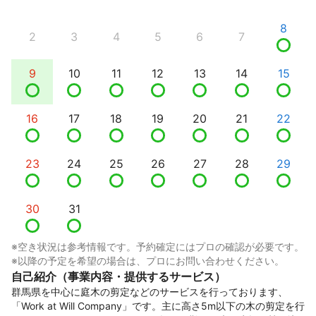
8
2
3
4
5
6
7
9
10
11
12
13
14
15
16
17
18
19
20
21
22
23
24
25
26
27
28
29
30
31
※空き状況は参考情報です。予約確定にはプロの確認が必要です。
※以降の予定を希望の場合は、プロにお問い合わせください。
自己紹介（事業内容・提供するサービス）
群馬県を中心に庭木の剪定などのサービスを行っております、
「Work at Will Company」です。主に高さ5m以下の木の剪定を行