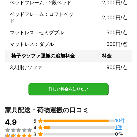
ベッドフレーム：2段ベッド
2,000円/点
ベッドフレーム：ロフトベッ
2,000円/点
ド
マットレス：セミダブル
500円/点
マットレス：ダブル
600円/点
椅子やソファ運搬の追加料金
料金
3人掛けソファ
900円/点
詳しい料金を知りたい
家具配送・荷物運搬の口コミ

10件
4.9
5

1件
4


0件
3

(11件)