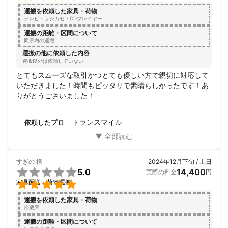
運搬を依頼した家具・荷物
テレビ・ラジカセ・CDプレイヤー
運搬の距離・区間について
同県内の運搬
運搬の他に依頼した内容
運搬以外は依頼していない
とてもスムーズな取引かつとても優しい方で親切に対応して
いただきました！時間もピッタリで素晴らしかったです！あ
りがとうございました！
トランスマイル
依頼したプロ
すぎの
様
2024年12月下旬 / 土日

5.0
14,400
実際の料金
円

家具配送・荷物運搬
運搬を依頼した家具・荷物
冷蔵庫
運搬の距離・区間について