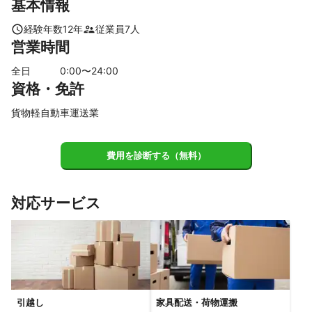
基本情報
北名古屋市
豊明市
一宮市
高浜市
岩倉市
刈谷市
豊山町
美浜町
碧南市
知立市
東郷町
日進市
経験年数
12
年
従業員
7
人
営業時間
江南市
安城市
長久手市
みよし市
尾張旭市
大口町
小牧市
南知多町
春日井市
扶桑町
西尾市
全日
0
:00〜
24
:00
【
資格・免許
三重県
】
朝日町
川越町
東員町
四日市市
桑名市
木曽岬町
貨物軽自動車運送業
菰野町
鈴鹿市
いなべ市
亀山市
津市
【
滋賀県
】
費用を診断する（無料）
日野町
多賀町
東近江市
愛荘町
甲良町
豊郷町
甲賀市
彦根市
竜王町
湖南市
対応サービス
引越し
家具配送・荷物運搬