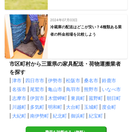
2024年07月03日
冷蔵庫の配送はどこが安い？4種類ある業
者の料金相場を比較しよう
市区町村から三重県の家具配送・荷物運搬業者
を探す
|
津市
|
四日市市
|
伊勢市
|
松阪市
|
桑名市
|
鈴鹿市
|
名張市
|
尾鷲市
|
亀山市
|
鳥羽市
|
熊野市
|
いなべ市
|
志摩市
|
伊賀市
|
木曽岬町
|
東員町
|
菰野町
|
朝日町
|
川越町
|
多気町
|
明和町
|
大台町
|
玉城町
|
度会町
|
大紀町
|
南伊勢町
|
紀北町
|
御浜町
|
紀宝町
|