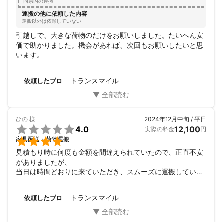
同県内の運搬
運搬の他に依頼した内容
運搬以外は依頼していない
引越しで、大きな荷物のだけをお願いしました。たいへん安
価で助かりました。機会があれば、次回もお願いしたいと思
います。
トランスマイル
依頼したプロ
ひの
様
2024年12月中旬 / 平日

4.0
12,100
実際の料金
円

家具配送・荷物運搬
見積もり時に何度も金額を間違えられていたので、正直不安
がありましたが、

当日は時間どおりに来ていただき、スムーズに運搬していた
だき助かりました。

ありがとうございました。
トランスマイル
依頼したプロ