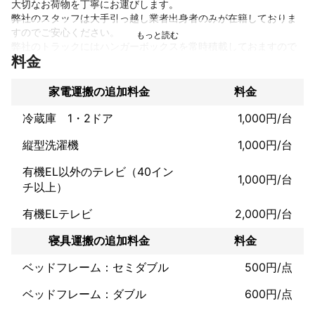
大切なお荷物を丁寧にお運びします。

弊社のスタッフは大手引っ越し業者出身者のみが在籍しておりま
すのでご安心ください。

弊社のトラックにはハンガーボックスを常時積載しておますので
料金
ハンガーボックスが必要な場合はスタッフに直接お申し付け下さ
い。

お客様からのご依頼を心よりお待ちしております。

家電運搬の追加料金
料金
これまでの実績
冷蔵庫 1・2ドア
1,000円/台
2012年5月開業

縦型洗濯機
1,000円/台
2014年4月弊社運営のリサイクルショップオープン

2021年6月ロックフェスFREEDOMNAGOYA協賛

有機EL以外のテレビ（40イン
2022年7月ロックフェスFREEDOMNAGOYA協賛

1,000円/台
チ以上）
2023年6月ロックフェスFREEDOMNAGOYA協賛

2024年5月ロックフェスFREEDOMNAGOYA協賛

有機ELテレビ
2,000円/台
2024年10月DEliciousBUnsFESTIVAL協賛

寝具運搬の追加料金
料金
ベッドフレーム：セミダブル
500円/点
アピールポイント
ベッドフレーム：ダブル
600円/点
経験豊富なスタッフのみが在籍しております。