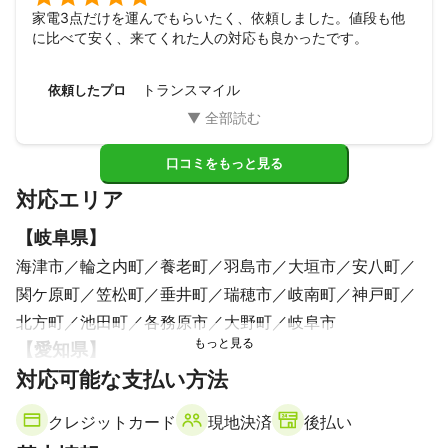
家電3点だけを運んでもらいたく、依頼しました。値段も他
に比べて安く、来てくれた人の対応も良かったです。
トランスマイル
依頼したプロ
口コミをもっと見る
対応エリア
【
岐阜県
】
海津市
輪之内町
養老町
羽島市
大垣市
安八町
関ケ原町
笠松町
垂井町
瑞穂市
岐南町
神戸町
北方町
池田町
各務原市
大野町
岐阜市
【
愛知県
】
対応可能な支払い方法
弥富市
飛島村
蟹江町
愛西市
津島市
知多市
あま市
大治町
東海市
常滑市
稲沢市
阿久比町
クレジットカード
現地決済
後払い
清須市
東浦町
半田市
大府市
名古屋市
武豊町