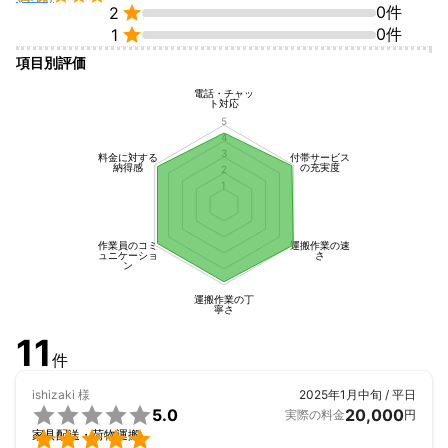

0件
2

0件
1
項目別評価
電話・チャッ
ト対応
5
4
3
料金に対する
付帯サービス
納得感
の充実度
2
1
作業員のコミ
運搬作業の速
ュニケーショ
さ
ン
運搬作業の丁
寧さ
11
件
ishizaki
様
2025年1月中旬 / 平日

5.0
20,000
実際の料金
円

家具配送・荷物運搬