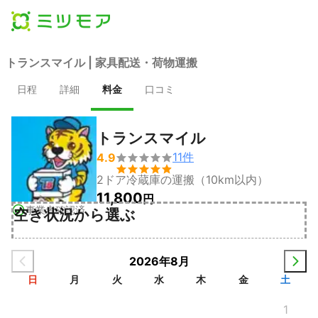
トランスマイル | 家具配送・荷物運搬
日程
詳細
料金
口コミ
トランスマイル
11
件
4.9


2ドア冷蔵庫の運搬（10km以内）
11,800
円
事業者確認済
空き状況から選ぶ
2026年8月
日
月
火
水
木
金
土
1