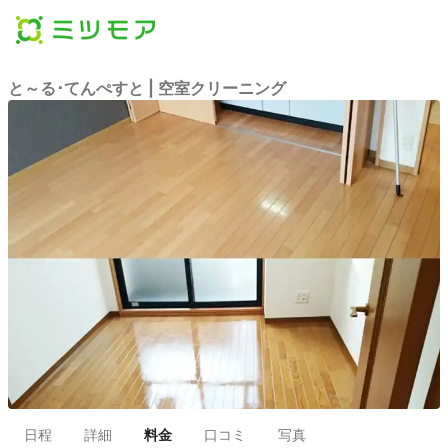
と～る･てんぺすと | 空室クリーニング
日程
詳細
料金
口コミ
写真