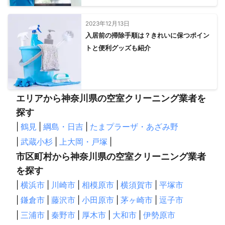
2023年12月13日
入居前の掃除手順は？きれいに保つポイン
トと便利グッズも紹介
エリアから神奈川県の空室クリーニング業者を
探す
|
鶴見
|
綱島・日吉
|
たまプラーザ・あざみ野
|
武蔵小杉
|
上大岡・戸塚
|
市区町村から神奈川県の空室クリーニング業者
を探す
|
横浜市
|
川崎市
|
相模原市
|
横須賀市
|
平塚市
|
鎌倉市
|
藤沢市
|
小田原市
|
茅ヶ崎市
|
逗子市
|
三浦市
|
秦野市
|
厚木市
|
大和市
|
伊勢原市