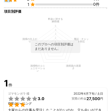
(1件)

0件
1
項目別評価
料金に対する
納得感
5
4
3
2
清掃の仕上が
電話・チャッ
り
ト対応
1
このプロへの項目別評価は
まだありません。
清掃時のコミ
清掃員の清潔
ュニケーショ
さ
ン
1
件
ゴマモンガラ
様
2022年4月下旬 / 土日

3.0
27,500
実際の料金
円

空室クリーニング
大家からの仕事を受注したことがないのか、立ち会いができ