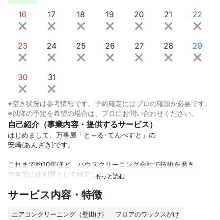
16
17
18
19
20
21
22
23
24
25
26
27
28
29
30
31
※空き状況は参考情報です。予約確定にはプロの確認が必要です。
※以降の予定を希望の場合は、プロにお問い合わせください。
自己紹介（事業内容・提供するサービス）
はじめまして、万事屋「と～る･てんぺすと」の

安崎(あんざき)です。

これまで約10年ほど、ハウスクリーニング会社で技術を磨き、

半年前に便利屋として独立しました。

サービス内容・特徴
全体的なクリーニングはもちろん、

ある程度の補修にも対応しております。

エアコンクリーニング（壁掛け）
フロアのワックスがけ