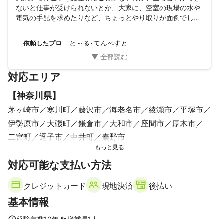
ないと仕事が受けられないとか、大家に、空室の現場の水や
電気の手配を求めたりなど、ちょっとやり取りが面倒でし
た。お仕事はちゃんとしてくれたようですが。
と～る･てんぺすと
依頼したプロ
対応エリア
【
神奈川県
】
茅ヶ崎市
寒川町
藤沢市
海老名市
綾瀬市
平塚市
伊勢原市
大磯町
鎌倉市
大和市
座間市
厚木市
二宮町
逗子市
中井町
秦野市
対応可能な支払い方法
クレジットカード
現地決済
後払い
基本情報
経験年数
10
年
従業員
1
人