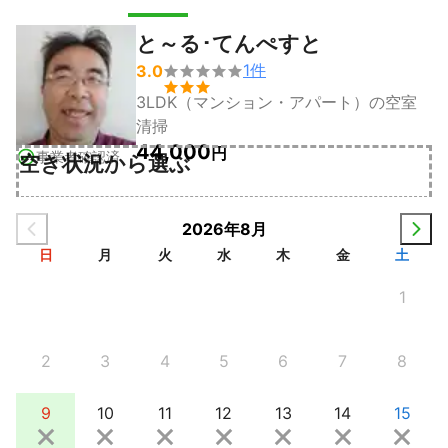
と～る･てんぺすと
1
件
3.0


3LDK（マンション・アパート）の空室
清掃
44,000
円
事業者確認済
空き状況から選ぶ
2026年8月
日
月
火
水
木
金
土
1
2
3
4
5
6
7
8
9
10
11
12
13
14
15