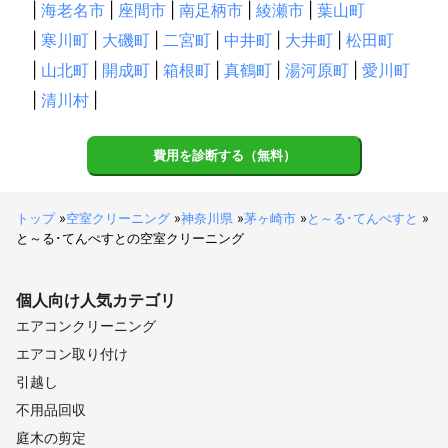
|
海老名市
|
座間市
|
南足柄市
|
綾瀬市
|
葉山町
|
寒川町
|
大磯町
|
二宮町
|
中井町
|
大井町
|
松田町
|
山北町
|
開成町
|
箱根町
|
真鶴町
|
湯河原町
|
愛川町
|
清川村
|
費用を診断する（無料）
トップ
»
空室クリーニング
»
神奈川県
»
茅ヶ崎市
»
と～る･てんぺすと
»
と～る･てんぺすとの空室クリーニング
個人向け
人気カテゴリ
エアコンクリーニング
エアコン取り付け
引越し
不用品回収
庭木の剪定