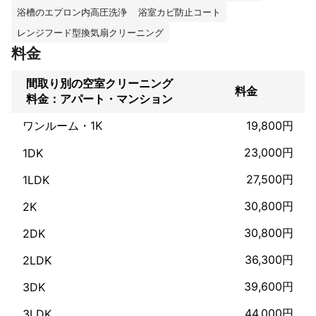
また壁紙についても、張替えるほどではない

浴槽のエプロン内高圧洗浄
浴室カビ防止コート
傷･穴等の補修、

シミや手垢汚れ･カビ汚れなどの

レンジフード型換気扇クリーニング
拭いても取れない汚れについては、

料金
クロスメイクという特殊施工により

よりキレイにする事が可能になっております。

間取り別の空室クリーニング
ご興味のある方はご相談ください。

料金
料金：アパート・マンション
(この施工は1面単位になります。)

ワンルーム・1K
19,800円
お客様一人一人と丁寧に向き合い、

ご満足頂ける仕事をしていきます。

23,000円
1DK
どうぞ、お気軽にお声がけください。

27,500円
1LDK
よろしくお願いいたします。
これまでの実績
30,800円
2K
これまで約10年ほど、

30,800円
2DK
ハウスクリーニング会社で技術を磨き、

半年前に便利屋として独立しました。
36,300円
2LDK
アピールポイント
お客様一人一人と丁寧に向き合い、

39,600円
3DK
ご満足頂ける仕事をしていきます。
44,000円
3LDK