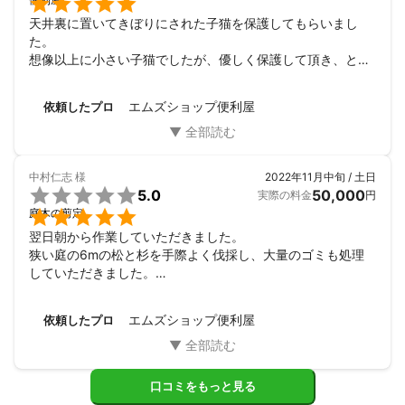

うお答えします。

天井裏に置いてきぼりにされた子猫を保護してもらいまし
　　　　　1　相手の立場になって考えられる社員の人間力

た。

想像以上に小さい子猫でしたが、優しく保護して頂き、とて
 　　　　　2　中身のぎっしり詰まった充実した作業内容

も親切にして頂きました。ホントにありがとうございました
エムズショップ便利屋
依頼したプロ
 　　　　　3　多種多彩な問題に解決できる対応力

　　　　　お互いが良い方向へいく様な配慮と連絡をしていきま
すので、

中村仁志
様
2022年11月中旬 / 土日

5.0
50,000
実際の料金
円
　　　　　ご安心して頂いて大丈夫です！


庭木の剪定
【Q】　匿名で依頼することは出来ますか？

翌日朝から作業していただきました。

狭い庭の6mの松と杉を手際よく伐採し、大量のゴミも処理
していただきました。

【A】　申し訳ございませんが、ご依頼の際は本名でお申し込みい
素人ではできないプロのお仕事でした。
ただく事になりますので

エムズショップ便利屋
依頼したプロ
         匿名では受付しかねます。

　　　 本名や住所などのお客様のプライバシーは厳重に保管され
口コミをもっと見る
ますので
