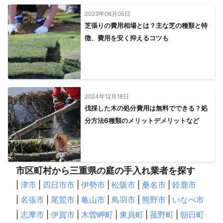
毎年、草刈り、砂利引き、木の伐採、太陽光管理、防草シート、
溝掃除、庭選定管理、引っ越し、塗装、害虫駆除、雨漏り修理、
2023年06月05日
エアコン清掃、電気工事全般日々こなしております。

芝張りの費用相場とは？主な芝の種類と特
御依頼よろしくお願い致します。
徴、費用を安く抑えるコツも
アピールポイント
出来るだけお客様の話しを聞いて納得していただけるように提案
させて頂きますので、よろしくお願い致します。
2024年12月18日
伐採した木の処分費用は無料でできる？処
分方法6種類のメリットデメリットなど
市区町村から三重県の庭の手入れ業者を探す
|
津市
|
四日市市
|
伊勢市
|
松阪市
|
桑名市
|
鈴鹿市
|
名張市
|
尾鷲市
|
亀山市
|
鳥羽市
|
熊野市
|
いなべ市
|
志摩市
|
伊賀市
|
木曽岬町
|
東員町
|
菰野町
|
朝日町