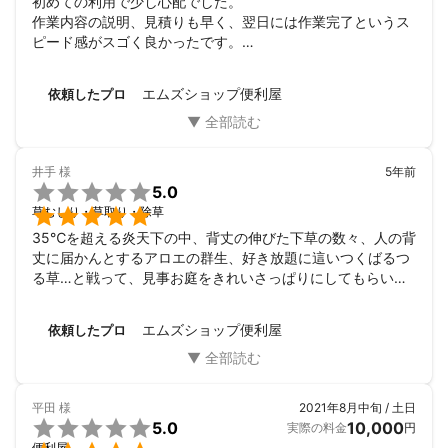
初めての利用で少し心配でした。

頼んだら良いか分からない場合は

作業内容の説明、見積りも早く、翌日には作業完了というス
ピード感がスゴく良かったです。

　　　　　　　私達が面倒なことや分からないことを引き受け
次回も同じプロに相談しようと思いました。
て、私達がお付き合いしている

エムズショップ便利屋
依頼したプロ
　　　　　　　信頼のおける職人さんや業者さんに依頼すること
ができます。

　　　　　・　どんな小さなことでも丁寧に対応してくれるとこ
井手
様
5年前

ろなどです。

5.0

草むしり・草取り・除草
　　　　　　　こちらも是非お読みください。

35℃を超える炎天下の中、背丈の伸びた下草の数々、人の背
丈に届かんとするアロエの群生、好き放題に這いつくばるつ
　　　　　　　エムズショップ便利屋が選ばれる３つの理由

る草…と戦って、見事お庭をきれいさっぱりにしてもらいま
した。とても丁寧な仕事でした。ありがとうございます。
　　　　　　　エムズショップ便利屋の魅力

エムズショップ便利屋
依頼したプロ
【Q】　「エムズショップ便利屋の魅力とはなんですか？？」

平田
様
2021年8月中旬 / 土日

5.0
10,000
実際の料金
円
【A】　エムズショップ便利屋の魅力は何ですか？と聞かれたらこ
便利屋