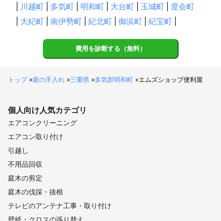
|
川越町
|
多気町
|
明和町
|
大台町
|
玉城町
|
度会町
|
大紀町
|
南伊勢町
|
紀北町
|
御浜町
|
紀宝町
|
費用を診断する（無料）
トップ
»
庭の手入れ
»
三重県
»
多気郡明和町
»
エムズショップ便利屋
個人向け
人気カテゴリ
エアコンクリーニング
エアコン取り付け
引越し
不用品回収
庭木の剪定
庭木の伐採・抜根
テレビのアンテナ工事・取り付け
壁紙・クロスの張り替え