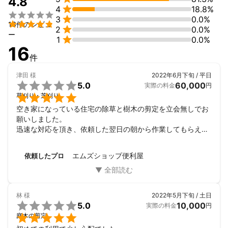
4.8

4
18.8%


3
0.0%
【Q】　「どんなときに便利屋さんを利用すればいんでしょう

16件のレビュ

2
0.0%
か？」

ー

1
0.0%
16
件
【A】　例えば引越し業者に頼むほどの荷物もお金も掛けたくない
津田
様
2022年6月下旬 / 平日
なと思いでしたら


5.0
60,000
実際の料金
円

草刈り・芝刈り
　　　　私どもが伺いお手伝いをさせていただきます。　

空き家になっている住宅の除草と樹木の剪定を立会無しでお
願いしました。

　　　　あなた様の日常でのお困りごとなら何でも利用していた
迅速な対応を頂き、依頼した翌日の朝から作業してもらえま
だけたらと思っております。

した！

作業状況も写真を送ってもらって確認できたので、安心でし
【Q】　「エムズショップ便利屋を利用するメリットって何です
エムズショップ便利屋
依頼したプロ
た。
か？」

【A】　　・　例えばプロの業者さんに頼むほどでもない時はお財
林
様
2022年5月下旬 / 土日
布に優しいです。


5.0
10,000
実際の料金
円

庭木の剪定
　　　　　・　プロの業者さんに頼みたいのだけれども、どこに