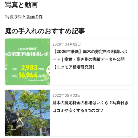
写真と動画
　　　 漏れることはありません。ご安心ください。

写真3件と動画0件
【Q】　作業中に留守にしても構いませんか？

庭の手入れのおすすめ記事
【A】　作業終了時間までにお戻りいただくか、家の合鍵を一旦お
2026年04月02日
預かりして後でお返しすることが可能であれば、当社が作業して
【2026年最新】庭木の剪定料金相場レポ
いる間に留守問題ありません。

ート｜樹種・高さ別の実績データを公開
【ミツモア相場研究所】
その他ご不明な点はこちらの方からご質問を承っております。

2022年05月03日
御依頼よろしくお願い致します。

庭木の剪定料金の相場はいくら？写真付き
出来るだけいろいろ相談に乗らせて頂きますので、お気軽に連絡
口コミや安くする4つのコツ
下さい。

これまでの実績