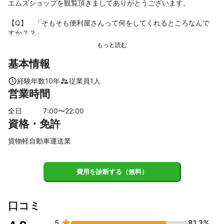
エムズショップを観覧頂きましてありがとうございます。

【Q】　「そもそも便利屋さんって何をしてくれるところなんで
すか？？」

基本情報
【A】　簡単にいうと何でもやってくれるところです！ですが…誤
解も生まれやすいので

経験年数
10
年
従業員
1
人
営業時間
　　　　「私どもができてお客様が喜んでいただけることは何で
もいたします」ということです。

全日
7
:00〜
22
:00
資格・免許
【Q】　「えっ！？そんなに何でも頼めるんですか？」

貨物軽自動車運送業
【A】　もちろんです！私たちができることなら何でもいたしま
す！

費用を診断する（無料）
　　　　　先日は草刈りやお墓参り代行などたくさんのお仕事を
いただきました。

口コミ
　　　　　こんなの無理だよね～と思わずに、まずは一度ご相談

5
81.3%
ください！！。
