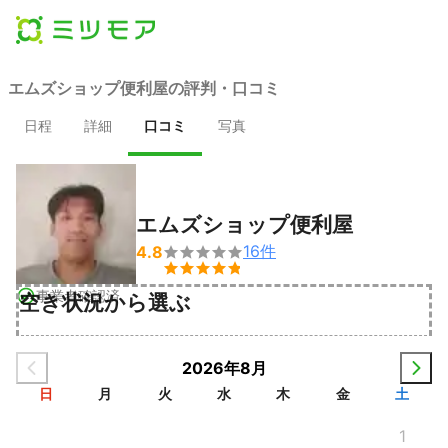
エムズショップ便利屋の評判・口コミ
日程
詳細
口コミ
写真
エムズショップ便利屋
16
件
4.8


事業者確認済
空き状況から選ぶ
2026年8月
日
月
火
水
木
金
土
1