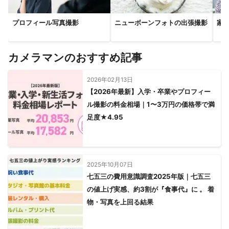
プロフィール写真撮影
ニューボーンフォトの出張撮影
家
カメラマンのおすすめ記事
2026年02月13日
【2026年最新】入学・卒業やプロフィー
ル撮影の料金相場｜1〜3万円の価格帯で満
足度★4.95
2025年10月07日
七五三の費用意識調査2025年版｜七五三
の値上げ実感、約3割が『食事代』に 。 着
物・写真を上回る結果