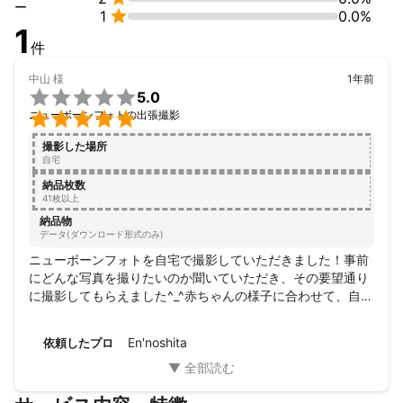
ー

1
0.0%
1
件
中山
様
1年前

5.0

ニューボーンフォトの出張撮影
撮影した場所
自宅
納品枚数
41枚以上
納品物
データ(ダウンロード形式のみ)
ニューボーンフォトを自宅で撮影していただきました！事前
にどんな写真を撮りたいのか聞いていただき、その要望通り
に撮影してもらえました^_^赤ちゃんの様子に合わせて、自然
な方で撮影できたので、赤ちゃんもストレスなく過ごせまし
た。また、お願いしたいとおもいます！ありがとうございま
En'noshita
依頼したプロ
した！