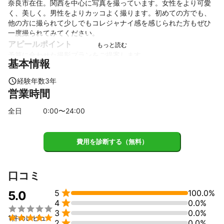
奈良市在住。関西を中心に写真を撮っています。女性をより可愛
く、美しく。男性をよりカッコよく撮ります。初めての方でも、
他の方に撮られて少しでもコレジャナイ感を感じられた方もぜひ
一度撮られてみてください。
アピールポイント
予算に合わせた撮影プランをご提案します。
基本情報
経験年数
3
年
営業時間
全日
0
:00〜
24
:00
費用を診断する（無料）
口コミ

5
100.0%
5.0

4
0.0%


3
0.0%

1件のレビュ

2
0.0%