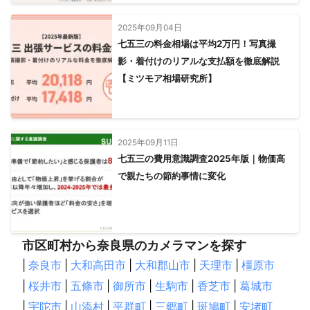
2025年09月04日
七五三の料金相場は平均2万円！写真撮
影・着付けのリアルな支払額を徹底解説
【ミツモア相場研究所】
2025年09月11日
七五三の費用意識調査2025年版｜物価高
で親たちの節約事情に変化
市区町村から奈良県のカメラマンを探す
|
奈良市
|
大和高田市
|
大和郡山市
|
天理市
|
橿原市
|
桜井市
|
五條市
|
御所市
|
生駒市
|
香芝市
|
葛城市
|
宇陀市
|
山添村
|
平群町
|
三郷町
|
斑鳩町
|
安堵町