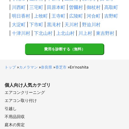
|
川西町
|
三宅町
|
田原本町
|
曽爾村
|
御杖村
|
高取町
|
明日香村
|
上牧町
|
王寺町
|
広陵町
|
河合町
|
吉野町
|
大淀町
|
下市町
|
黒滝村
|
天川村
|
野迫川村
|
十津川村
|
下北山村
|
上北山村
|
川上村
|
東吉野村
|
費用を診断する（無料）
トップ
»
カメラマン
»
奈良県
»
香芝市
»
En'noshita
個人向け
人気カテゴリ
エアコンクリーニング
エアコン取り付け
引越し
不用品回収
庭木の剪定