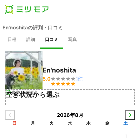
En'noshitaの評判・口コミ
日程
詳細
口コミ
写真
En'noshita
1
件
5.0


事業者確認済
空き状況から選ぶ
2026年8月
日
月
火
水
木
金
土
1