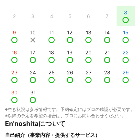
8
2
3
4
5
6
7
9
10
11
12
13
14
15
16
17
18
19
20
21
22
23
24
25
26
27
28
29
30
31
※空き状況は参考情報です。予約確定にはプロの確認が必要です。
※以降の予定を希望の場合は、プロにお問い合わせください。
En'noshitaについて
自己紹介（事業内容・提供するサービス）