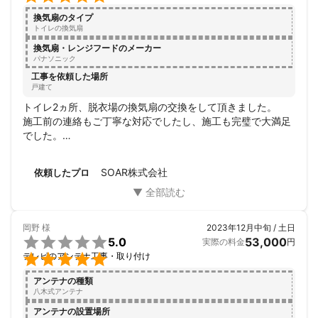
換気扇のタイプ
トイレの換気扇
換気扇・レンジフードのメーカー
パナソニック
工事を依頼した場所
戸建て
トイレ2ヵ所、脱衣場の換気扇の交換をして頂きました。

施工前の連絡もご丁寧な対応でしたし、施工も完璧で大満足
でした。

またの機会もお願いしたいです。

ありがとうございました。
SOAR株式会社
依頼したプロ
岡野
様
2023年12月中旬 / 土日

5.0
53,000
実際の料金
円

テレビのアンテナ工事・取り付け
アンテナの種類
八木式アンテナ
アンテナの設置場所