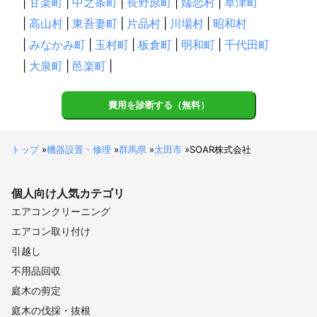
|
甘楽町
|
中之条町
|
長野原町
|
嬬恋村
|
草津町
|
高山村
|
東吾妻町
|
片品村
|
川場村
|
昭和村
|
みなかみ町
|
玉村町
|
板倉町
|
明和町
|
千代田町
|
大泉町
|
邑楽町
|
費用を診断する（無料）
トップ
»
機器設置・修理
»
群馬県
»
太田市
»
SOAR株式会社
個人向け
人気カテゴリ
エアコンクリーニング
エアコン取り付け
引越し
不用品回収
庭木の剪定
庭木の伐採・抜根