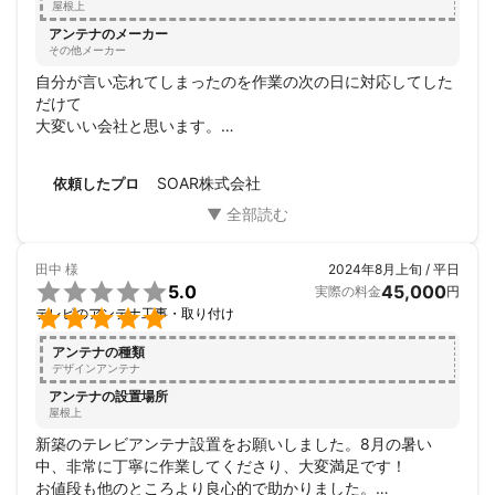
屋根上
アンテナのメーカー
その他メーカー
自分が言い忘れてしまったのを作業の次の日に対応してした
だけて

大変いい会社と思います。

もし何かしらのことがあったらまた、頼みたいと思える会社
だと思います。
SOAR株式会社
依頼したプロ
田中
様
2024年8月上旬 / 平日

5.0
45,000
実際の料金
円

テレビのアンテナ工事・取り付け
アンテナの種類
デザインアンテナ
アンテナの設置場所
屋根上
新築のテレビアンテナ設置をお願いしました。8月の暑い
中、非常に丁寧に作業してくださり、大変満足です！

お値段も他のところより良心的で助かりました。
