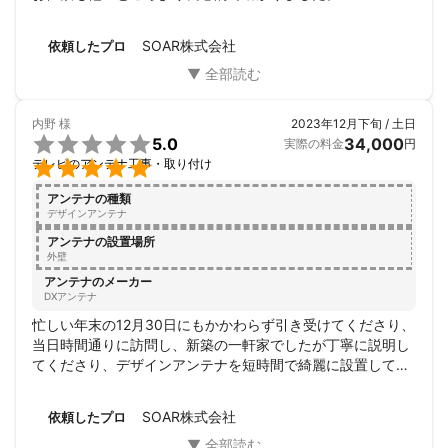
また機会があれば利用したいです！
SOAR株式会社
依頼したプロ
内野
様
2023年12月下旬 / 土日

5.0
34,000
実際の料金
円

テレビのアンテナ工事・取り付け
アンテナの種類
デザインアンテナ
アンテナの設置場所
外壁
アンテナのメーカー
DXアンテナ
忙しい年末の12月30日にもかかわらず引き受けてくださり、
当日時間通りに訪問し、新築の一軒家でしたが丁寧に説明し
てくださり、デザインアンテナを短時間で綺麗に設置してく
ださった。感謝。
SOAR株式会社
依頼したプロ