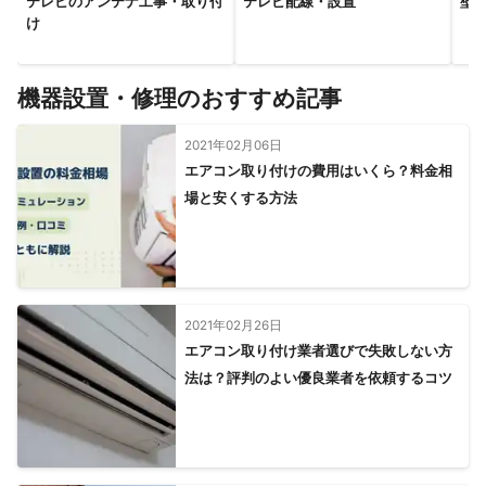
テレビのアンテナ工事・取り付
テレビ配線・設置
壁
け
機器設置・修理のおすすめ記事
2021年02月06日
エアコン取り付けの費用はいくら？料金相
場と安くする方法
2021年02月26日
エアコン取り付け業者選びで失敗しない方
法は？評判のよい優良業者を依頼するコツ