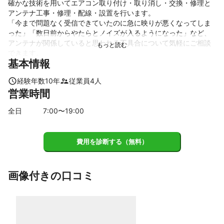
確かな技術を用いてエアコン取り付け・取り消し・交換・修理と
アンテナ工事・修理・配線・設置を行います。

「今まで問題なく受信できていたのに急に映りが悪くなってしま
った」「数日前からやたらとノイズが入るようになった」など、
アンテナが関係していると思われる不具合について気軽にご相談
できます。
基本情報
これまでの実績
急なトラブルのみならず、新築·お引越し·買い替えなど新しいアン
経験年数
10
年
従業員
4
人
テナの設置も対応いたします。
営業時間
アピールポイント
お客様よりご連絡を受けましたら、できるだけ早く現場までお伺
全日
7
:00〜
19
:00
いしてアンテナやテレビの状況を確認してから、必要な作業につ
いてご提案しています。
費用を診断する（無料）
画像付きの口コミ