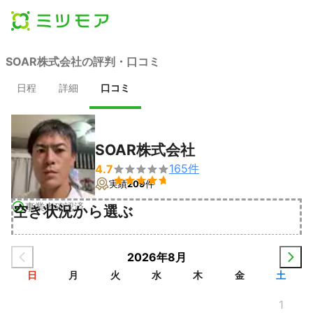
SOAR株式会社の評判・口コミ
日程
詳細
口コミ
SOAR株式会社
165
件
4.7


実績
209
件
事業者確認済
空き状況から選ぶ
2026年8月
日
月
火
水
木
金
土
1