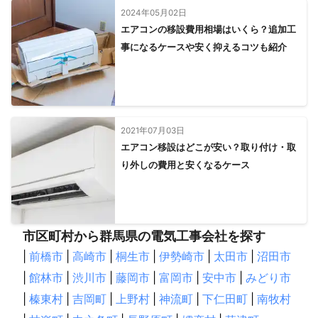
2024年05月02日
エアコンの移設費用相場はいくら？追加工
事になるケースや安く抑えるコツも紹介
2021年07月03日
エアコン移設はどこが安い？取り付け・取
り外しの費用と安くなるケース
市区町村から群馬県の電気工事会社を探す
|
前橋市
|
高崎市
|
桐生市
|
伊勢崎市
|
太田市
|
沼田市
|
館林市
|
渋川市
|
藤岡市
|
富岡市
|
安中市
|
みどり市
|
榛東村
|
吉岡町
|
上野村
|
神流町
|
下仁田町
|
南牧村