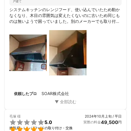
戸建て
システムキッチンのレンジフード、使い込んでいたため動か
なくなり、木目の雰囲気は変えたくないのに古いため同じも
のは無いようで困っていました。別のメーカーでも取り付け
られるとのことで思い切ってお願いしました。お手間をお掛
けしましたが使える部分は活かしながら無事に付けていただ
き、ありがとうございました♪
SOAR株式会社
依頼したプロ
毛塚
様
2024年10月上旬 / 平日

5.0
49,500
実際の料金
円

換気扇・レンジフードの取り付け・交換