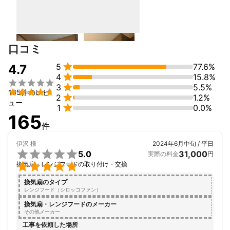
口コミ

5
77.6%
4.7

4
15.8%


3
5.5%

165件のレビ

2
1.2%
ュー

1
0.0%
165
件
伊沢
様
2024年6月中旬 / 平日

5.0
31,000
実際の料金
円

換気扇・レンジフードの取り付け・交換
換気扇のタイプ
レンジフード（シロッコファン）
換気扇・レンジフードのメーカー
その他メーカー
工事を依頼した場所