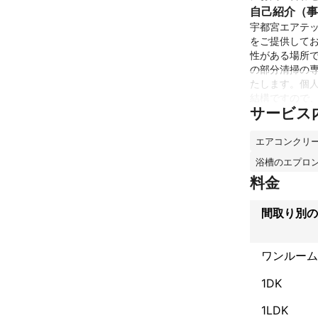
自己紹介（事
宇都宮エアテ
をご提供して
性がある場所
の部分清掃の
たします。個
結構ですので
サービス
エアコンクリ
浴槽のエプロ
料金
間取り別の
ワンルーム
1DK
1LDK