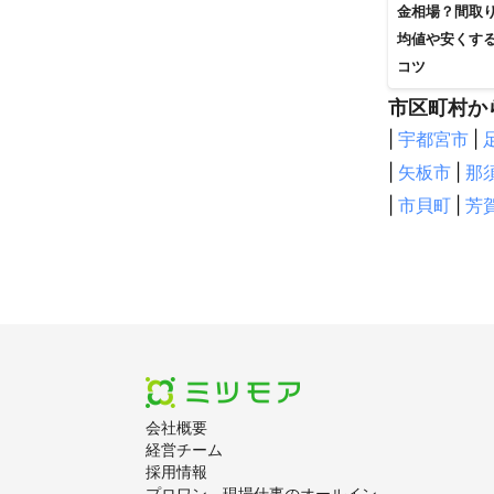
金相場？間取
均値や安くす
コツ
市区町村か
|
宇都宮市
|
|
矢板市
|
那
|
市貝町
|
芳
会社概要
経営チーム
採用情報
プロワン - 現場仕事のオールイン