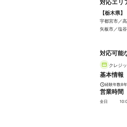
対応エリ
【
栃木県
】
宇都宮市
高
矢板市
塩谷
対応可能
クレジッ
基本情報
経験年数
8
営業時間
全日
10
: