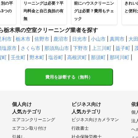
り別の平
リーニングは必要？平
前にハウスクリーニン
きれい
る3つの
均料金と自己負担の有
グは必要？費用もチェ
と便利
無
ック
ら栃木県の空室クリーニング業者を探す
足利市
|
栃木市
|
佐野市
|
鹿沼市
|
日光市
|
小山市
|
真岡市
|
大
須塩原市
|
さくら市
|
那須烏山市
|
下野市
|
上三川町
|
益子町
|
賀町
|
壬生町
|
野木町
|
塩谷町
|
高根沢町
|
那須町
|
那珂川町
|
費用を診断する（無料）
個人向け
ビジネス向け
依
人気カテゴリ
人気カテゴリ
個
エアコンクリーニング
ビジネス向けカメラマン
法
エアコン取り付け
行政書士
ヘ
引越し
社会保険労務士
ミ