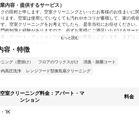
業内容・提供するサービス）
ックの田村と申します。空室クリーニングといったお客様のお住まいに
おります。空室は使用していなくても汚れやホコリが蓄積して、家の劣
です。空室クリーニングをお考えでしたら、是非当社にお任せください
専門的知識と経験がありますので、必ずお客様にご満足いただけるサー
人宅・アパート・マンションでの施工実績が豊富にございます。まずは
、遠慮なくご連絡ください。
内容・特徴
ーニング（壁掛け）
フロアのワックスがけ
消臭・除菌コート
ン内高圧洗浄
レンジフード型換気扇クリーニング
空室クリーニング料金：アパート・マ
料金
ンション
・1K