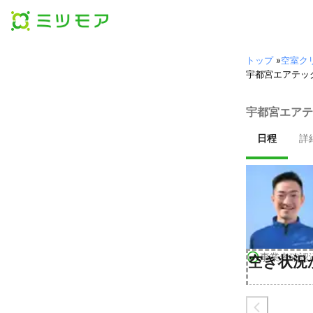
トップ
»
空室ク
宇都宮エアテッ
宇都宮エアテ
日程
詳
事業者確認
空き状況