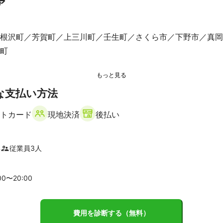
ア
根沢町
芳賀町
上三川町
壬生町
さくら市
下野市
真岡
町
な支払い方法
トカード
現地決済
後払い
年
従業員
3
人
00〜
20
:00
費用を診断する（無料）