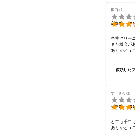
坂口
様


空室クリーニ
空室クリー
また機会があ
ありがとう
依頼した
すーさん
様


空室クリーニ
とても手早く
ありがとう