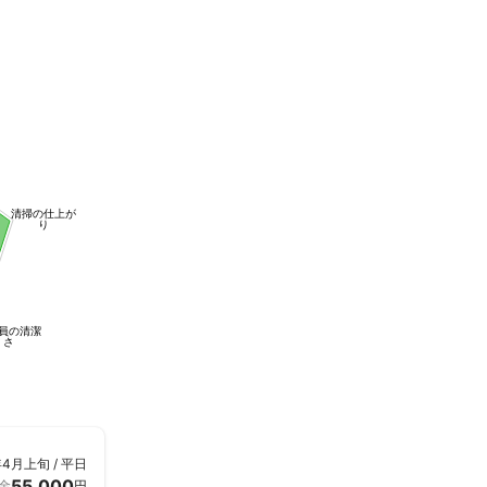
清掃の仕上が
り
員の清潔
さ
年4月上旬 / 平日
55,000
金
円