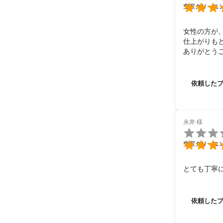

空室クリーニ
女性の方が、
仕上がりも
ありがとう
依頼した
永井
様


空室クリーニ
とても丁寧
依頼した