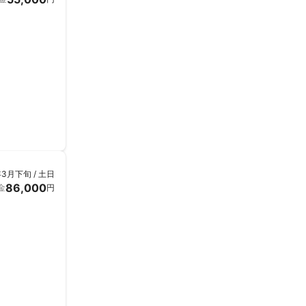
年3月下旬 / 土日
86,000
金
円