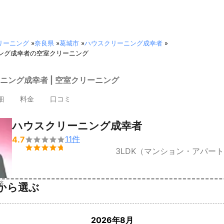
リーニング
»
奈良県
»
葛城市
»
ハウスクリーニング成幸者
»
ング成幸者の空室クリーニング
ニング成幸者 | 空室クリーニング
細
料金
口コミ
ハウスクリーニング成幸者
11
件
4.7


3LDK（マンション・アパー
済
から選ぶ
2026年8月