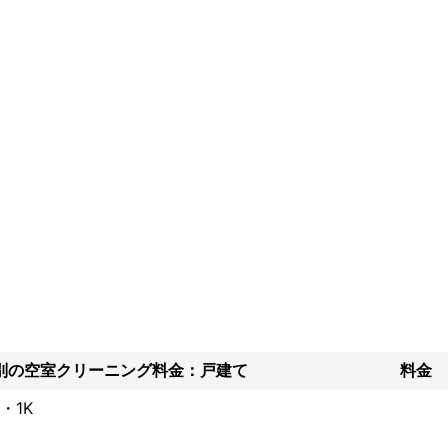
いただけるように精一杯させていただきますので、

いたします。

ご要望に沿えない場合は、お断りさせていただく場合がございます。

績
以上クリーニングさせていただいております。

ーターになられる方も多数いらっしゃいます。
ント
べて自社のスタッフです！内容によっては最短即日クリーニングさせて
別の空室クリーニング料金：戸建て
料金
・1K