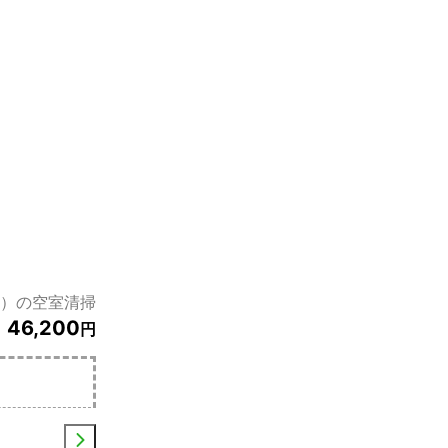
ト）の空室清掃
46,200
円