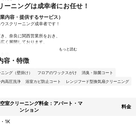
リーニングは成幸者にお任せ！
業内容・提供するサービス）
ウスクリーニング成幸者です！

き、奈良に関西営業所をおき、

広く展開しております。

あり、

内容・特徴
ング専門業者として10年以上の経験がございます。

の女性スタッフを中心に頑張っておりますので、

しの方も安心して頼んでいただけます。

ーニング（壁掛け）
フロアのワックスがけ
消臭・除菌コート
ン内高圧洗浄
浴室カビ防止コート
レンジフード型換気扇クリーニング
件以上の実績があり、経験には自信があり、在宅ハウスクリーニングを中
ちろん、見えない箇所まで徹底的にお掃除いたします。

空室クリーニング料金：アパート・マ
料金
補償も損害保険加入済みで安心です。

ンション
お困りごとはお気軽にご相談ください。

・1K
ーもしっかり行いますので、安心して頼んでください。

ーニングにご満足いただけない場合は、その場でご指摘をお願いしてお