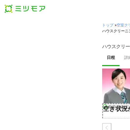
トップ
»
空室ク
ハウスクリーニ
ハウスクリー
日程
詳
事業者確認
空き状況