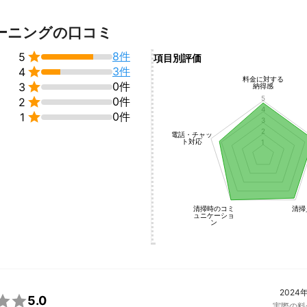
ーニングの口コミ

8件
5
項目別評価

3件
4
料金に対する

0件
3
納得感
5

0件
2
4

0件
1
3
2
電話・チャッ
ト対応
1
清掃時のコミ
清掃
ュニケーショ
ン
2024

5.0
実際の料