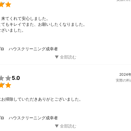

ング
来てくれて安心しました。

とてもキレイでまた、お願いしたくなりました。

ございました。
ハウスクリーニング成幸者
プロ
2024

5.0
実際の料

ング
にお掃除していただきありがとございました。
ハウスクリーニング成幸者
プロ