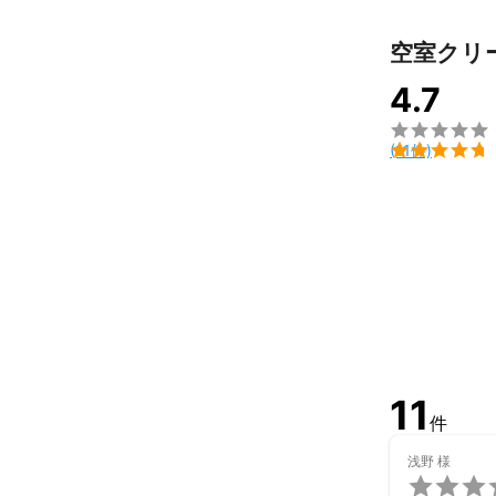
空室クリ
4.7


(11件)
11
件
浅野
様
