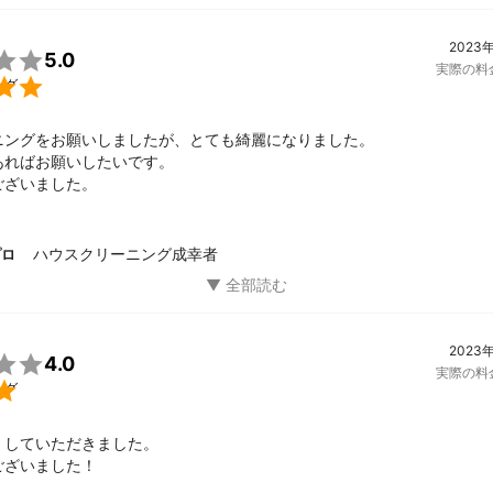
2023

5.0
実際の料

ング
ニングをお願いしましたが、とても綺麗になりました。

ればお願いしたいです。

ございました。
ハウスクリーニング成幸者
プロ
2023

4.0
実際の料

ング
していただきました。

ございました！