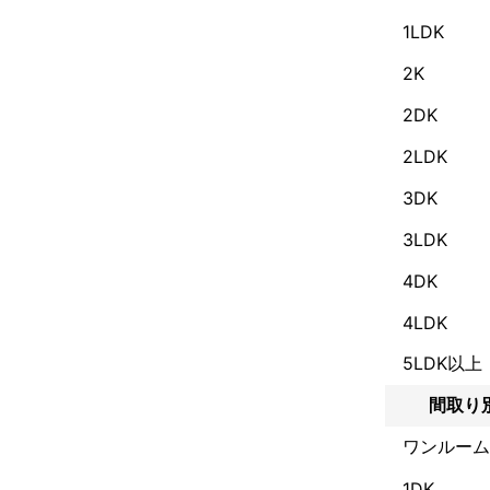
お客様に喜んで
1LDK
よろしくお願い
2K
事前にお客様の
2DK
これまでの実
2LDK
年間2000件
安心してリピ
3DK
アピールポイ
3LDK
スタッフはす
4DK
4LDK
5LDK以上
間取り
ワンルーム
1DK