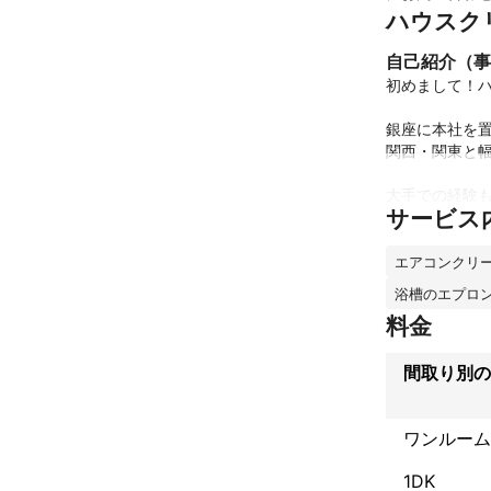
ハウスク
自己紹介（事
初めまして！ハ
銀座に本社を置
関西・関東と幅
大手での経験も
サービス
ハウスクリーニ
また当社は若手
女性の一人暮ら
エアコンクリ
浴槽のエプロ
年間約1000
料金
きました。

見える箇所はも
間取り別の
万が一の場合の
おうちの中での
ワンルーム
アフターフォロ
作業終了後クリ
1DK