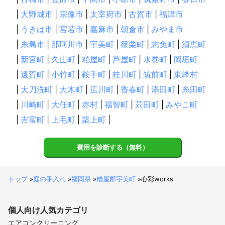
|
大野城市
|
宗像市
|
太宰府市
|
古賀市
|
福津市
|
うきは市
|
宮若市
|
嘉麻市
|
朝倉市
|
みやま市
|
糸島市
|
那珂川市
|
宇美町
|
篠栗町
|
志免町
|
須恵町
|
新宮町
|
久山町
|
粕屋町
|
芦屋町
|
水巻町
|
岡垣町
|
遠賀町
|
小竹町
|
鞍手町
|
桂川町
|
筑前町
|
東峰村
|
大刀洗町
|
大木町
|
広川町
|
香春町
|
添田町
|
糸田町
|
川崎町
|
大任町
|
赤村
|
福智町
|
苅田町
|
みやこ町
|
吉富町
|
上毛町
|
築上町
|
費用を診断する（無料）
トップ
»
庭の手入れ
»
福岡県
»
糟屋郡宇美町
»
心彩works
個人向け
人気カテゴリ
エアコンクリーニング