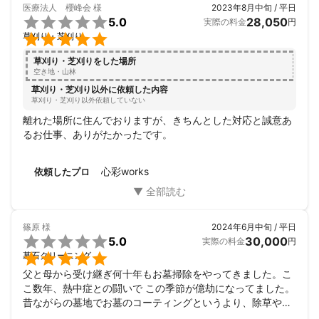
医療法人 櫻峰会
様
2023年8月中旬 / 平日

5.0
28,050
実際の料金
円

草刈り・芝刈り
草刈り・芝刈りをした場所
空き地・山林
草刈り・芝刈り以外に依頼した内容
草刈り・芝刈り以外依頼していない
離れた場所に住んでおりますが、きちんとした対応と誠意あ
るお仕事、ありがたかったです。
心彩works
依頼したプロ
篠原
様
2024年6月中旬 / 平日

5.0
30,000
実際の料金
円

墓石クリーニング
父と母から受け継ぎ何十年もお墓掃除をやってきました。こ
こ数年、熱中症との闘いで この季節が億劫になってました。

昔ながらの墓地でお墓のコーティングというより、除草や落
ち葉掃除。
