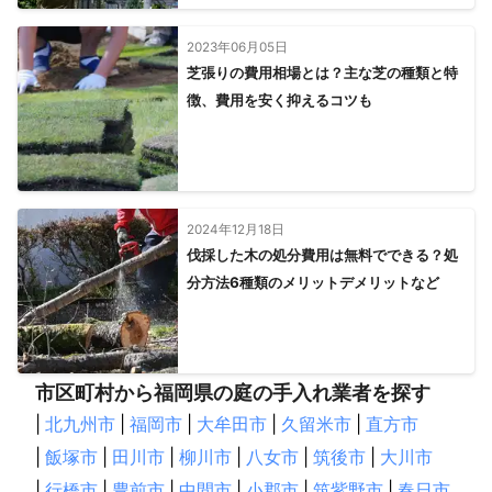
2023年06月05日
芝張りの費用相場とは？主な芝の種類と特
徴、費用を安く抑えるコツも
2024年12月18日
伐採した木の処分費用は無料でできる？処
分方法6種類のメリットデメリットなど
市区町村から福岡県の庭の手入れ業者を探す
|
北九州市
|
福岡市
|
大牟田市
|
久留米市
|
直方市
|
飯塚市
|
田川市
|
柳川市
|
八女市
|
筑後市
|
大川市
|
行橋市
|
豊前市
|
中間市
|
小郡市
|
筑紫野市
|
春日市