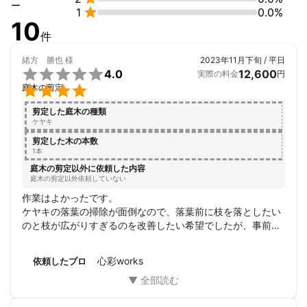
ー

1
0.0%
10
件
緒方 勝也
様
2023年11月下旬 / 平日

4.0
12,600
実際の料金
円

庭木の剪定
剪定した庭木の種類
ケヤキ
剪定した木の本数
1本
庭木の剪定以外に依頼した内容
庭木の剪定以外依頼していない
作業はよかったです。

ケヤキの落葉の掃除が面倒なので、落葉前に枝を落としたい
のと枝が広がりすぎるのを改善したい希望でしたが、事前の
打ち合わせが不十分でした。

次回注意します。
心彩works
依頼したプロ