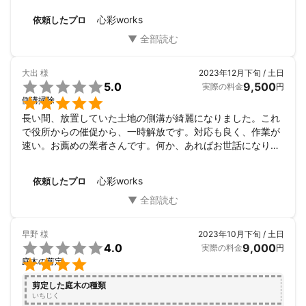
その「塩梅」をそのまま心彩worksさん伝え理解してもらっ
心彩works
依頼したプロ
た結果、私では難しいお墓掃除も除草・落ち葉掃除とも予想
以上の出来栄えでした。

また遠方で立会いできない事も伝えながら、お互い金額も含
めハッキリとした意思疎通ができた結果かと思います。

大出
様
2023年12月下旬 / 土日
金額の価値観は人それぞれですが大満足です。


5.0
9,500
実際の料金
円
今後も若い(と思われる)力を皆さんにご提供よろしくお願い

側溝掃除
します。
長い間、放置していた土地の側溝が綺麗になりました。これ
で役所からの催促から、一時解放です。対応も良く、作業が
速い。お薦めの業者さんです。何か、あればお世話になりた
いと、思います。有難うございました。
心彩works
依頼したプロ
早野
様
2023年10月下旬 / 土日

4.0
9,000
実際の料金
円

庭木の剪定
剪定した庭木の種類
いちじく