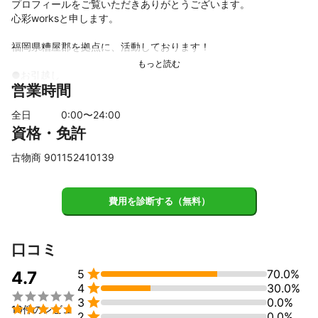
プロフィールをご覧いただきありがとうございます。

心彩worksと申します。

福岡県糟屋郡を拠点に、活動しております！

●お引越し

営業時間
●家具・荷物の車両運搬、持ち運び

●オフィス移転

全日
0
:00〜
24
:00
などを承っております。

資格・免許
豊富な知識と経験を生かし、スムーズ・丁寧な作業を行います。

古物商 901152410139
是非ミツモアチャットよりご連絡ください。お待ちしておりま
す！
費用を診断する（無料）
口コミ

5
70.0%
4.7

4
30.0%


3
0.0%

10件のレビュ

2
0.0%