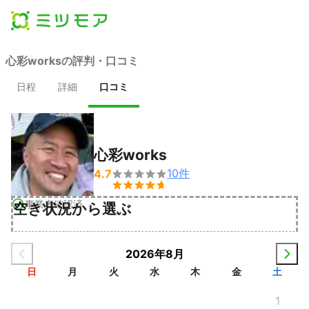
心彩worksの評判・口コミ
日程
詳細
口コミ
心彩works
10
件
4.7


事業者確認済
空き状況から選ぶ
2026年8月
日
月
火
水
木
金
土
1