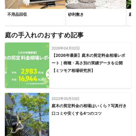
不用品回収
砂利敷き
庭
庭の手入れのおすすめ記事
2026年04月02日
【2026年最新】庭木の剪定料金相場レポ
ート｜樹種・高さ別の実績データを公開
【ミツモア相場研究所】
2022年05月03日
庭木の剪定料金の相場はいくら？写真付き
口コミや安くする4つのコツ