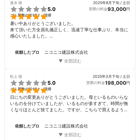
速水
様
2025年8月下旬 / 土日

5.0
93,000
実際の料金
円

ゴミ屋敷の片付け・清掃
暑い中ありがとうございました。

来て頂いた方全員礼儀正しく、迅速丁寧な仕事ぶり、本当に
感心いたしました。

追加の依頼も快く受けていただき大変助かりました。

次も必ずここに頼みたいと思います。

ニコニコ建設株式会社
依頼したプロ
本当にありがとうございました！
松上
様
2025年3月下旬 / 土日

5.0
198,000
実際の料金
円

ゴミ屋敷の片付け・清掃
日にちの変更ありがとうございました。母といるものいらな
いものを分けていましたが、いるものが多すぎて、時間が無
くなりほとんど捨てました。ですが、こちらで買えるような
ものばかりなので断捨離できて良かったです。ありがとうご
ざいました。
ニコニコ建設株式会社
依頼したプロ