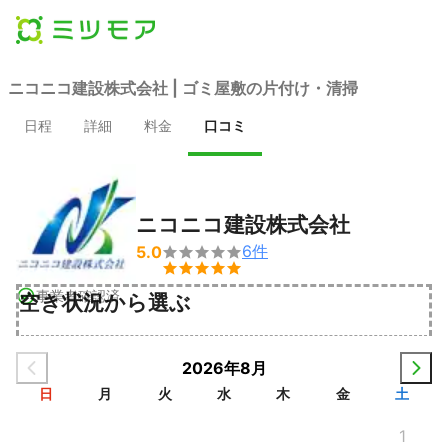
ニコニコ建設株式会社 | ゴミ屋敷の片付け・清掃
日程
詳細
料金
口コミ
ニコニコ建設株式会社
6
件
5.0


事業者確認済
空き状況から選ぶ
2026年8月
日
月
火
水
木
金
土
1