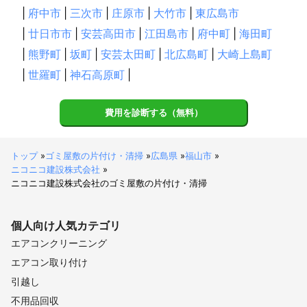
|
府中市
|
三次市
|
庄原市
|
大竹市
|
東広島市
|
廿日市市
|
安芸高田市
|
江田島市
|
府中町
|
海田町
|
熊野町
|
坂町
|
安芸太田町
|
北広島町
|
大崎上島町
|
世羅町
|
神石高原町
|
費用を診断する（無料）
トップ
»
ゴミ屋敷の片付け・清掃
»
広島県
»
福山市
»
ニコニコ建設株式会社
»
ニコニコ建設株式会社のゴミ屋敷の片付け・清掃
個人向け
人気カテゴリ
エアコンクリーニング
エアコン取り付け
引越し
不用品回収