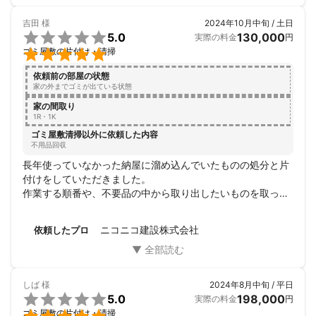
吉田
様
2024年10月中旬 / 土日

5.0
130,000
実際の料金
円

ゴミ屋敷の片付け・清掃
依頼前の部屋の状態
家の外までゴミが出ている状態
家の間取り
1R・1K
ゴミ屋敷清掃以外に依頼した内容
不用品回収
長年使っていなかった納屋に溜め込んでいたものの処分と片
付けをしていただきました。

作業する順番や、不要品の中から取り出したいものを取って
下さいなどのこちらからの無理なお願いにも快く対応してく
ださいました。作業終了時にもやり残したことがないかの確
ニコニコ建設株式会社
依頼したプロ
認もきちんとしていただけましたし、残したものも使いやす
く並べ替えていただけたり、本当に丁寧にしていただけまし
た。

今回お願いして本当に良かったと思いました。ありがとうご
しば
様
2024年8月中旬 / 平日
ざいました。

5.0
198,000
実際の料金
円
ゴミ屋敷の片付け・清掃