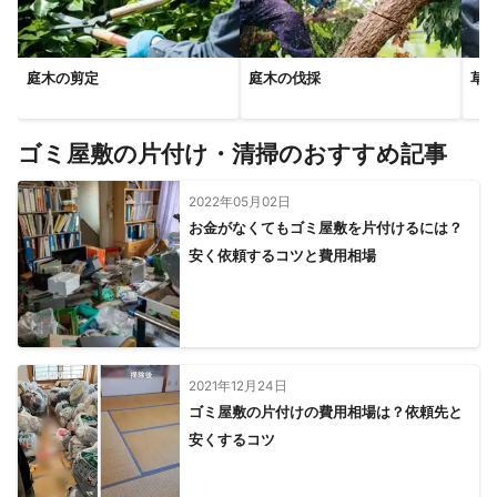
庭木の剪定
庭木の伐採
草
ゴミ屋敷の片付け・清掃のおすすめ記事
2022年05月02日
お金がなくてもゴミ屋敷を片付けるには？
安く依頼するコツと費用相場
2021年12月24日
ゴミ屋敷の片付けの費用相場は？依頼先と
安くするコツ