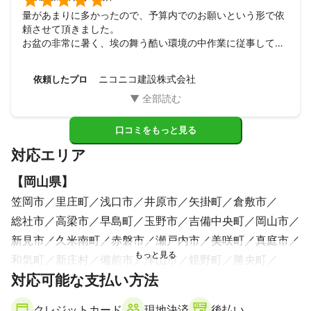

量があまりに多かったので、予算内でのお願いという形で依
頼させて頂きました。

お盆の非常に暑く、埃の舞う酷い環境の中作業に従事してく
ださったスタッフさんには感謝しきれません。

また片付いた部屋から亡くなった母のものと思われる着物一
ニコニコ建設株式会社
依頼したプロ
式が出てきて、一同とても驚きました。

大切に保管して母を弔おうと思います、この度は忙しい中ほ
んとに有難う御座いました。
口コミをもっと見る
対応エリア
【
岡山県
】
笠岡市
里庄町
浅口市
井原市
矢掛町
倉敷市
総社市
高梁市
早島町
玉野市
吉備中央町
岡山市
新見市
久米南町
赤磐市
瀬戸内市
美咲町
真庭市
和気町
新庄村
備前市
津山市
鏡野町
勝央町
対応可能な支払い方法
美作市
奈義町
西粟倉村
【
広島県
】
クレジットカード
現地決済
後払い