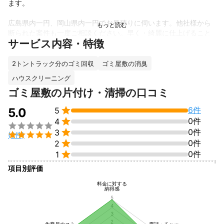
ます。

広島県内一円、岡山県内一円でお見積りに伺います。他社様から
断られた案件も一度ご相談ください。早く・綺麗に仕上げること
サービス内容・特徴
を得意としており、仕上がりの美しさには自信があります。

ゴミ屋敷の片付けでは、2トントラック分のゴミ回収に対応してお
2トントラック分のゴミ回収
ゴミ屋敷の消臭
り、さらにゴミ屋敷の消臭作業も承ります。また、ハウスクリー
ハウスクリーニング
ニングまで一貫して対応することで、お客様の負担を軽減いたし
ゴミ屋敷の片付け・清掃の口コミ
ます。


6件
5.0
5
これまでに福山市での15mの大木伐採、笠岡市での庭石撤去処

0件
4
分、倉敷市でのプレハブ小屋解体など、様々な現場での実績を重


0件
3
ねてまいりました。


(6件)

0件
2
小さなお困りごともお気軽にご相談ください。丁寧な作業でお客

0件
1
様のご要望にお応えします。
項目別評価
これまでの実績
福山市、15mの大木の伐採

料金に対する
納得感
5
笠岡市、庭石撤去処分

4
3
2
作業員のコミ
電話・チャッ