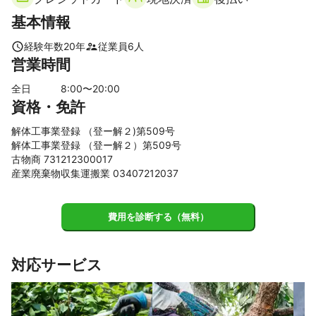
福山市
尾道市
府中市
神石高原町
三原市
世羅町
基本情報
竹原市
庄原市
東広島市
三次市
安芸高田市
経験年数
20
年
従業員
6
人
営業時間
全日
8
:00〜
20
:00
資格・免許
解体工事業登録 （登ー解２)第509号
解体工事業登録 （登ー解２）第509号
古物商 731212300017
産業廃棄物収集運搬業 03407212037
費用を診断する（無料）
対応サービス