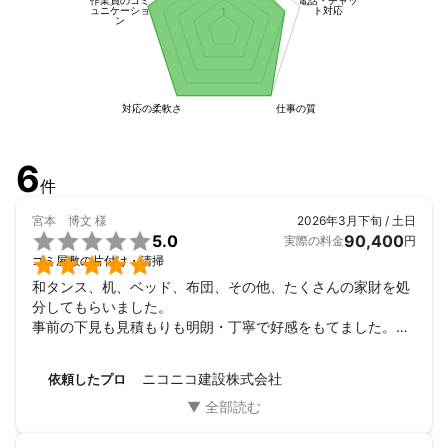
倉敷市、プレハブ小屋解体

ュニケーショ
ト対応
1
ン
三原市、店舗内装解体

府中市、工場内階段ハツリ工事

対応の柔軟さ
仕事の質
神石郡、木造2階建て解体
アピールポイント
広島県内一円、岡山県内一円、お見積りに伺います。

6
件
他社様から断られた大木の伐採も一度ご相談ください。

宮本 博文
様
2026年3月下旬 / 土日

5.0
90,400
実際の料金
円
早く・綺麗に仕上げるのが得意です。

ゴミ屋敷の片付け・清掃
和タンス、机、ベッド、布団、その他、たくさんの家財を処
分してもらいました。

事前の下見も見積もりも明朗・丁寧で好感をもてました。

引き取り当日も皆さん礼儀正しくスピーディな作業でした。

ありがとうございました。
ニコニコ建設株式会社
依頼したプロ