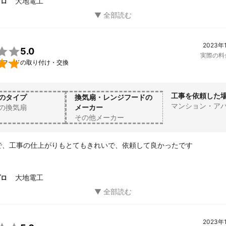
大地電工
プロ
2023年

5.0
実際の料

ジフードの取り付け・交換
工事を依頼した
のタイプ
換気扇・レンジフードの
マンション・ア
の換気扇
メーカー
その他メーカー
で、工事の仕上がりもとてもきれいで、依頼して良かったです
大地電工
プロ
2023年