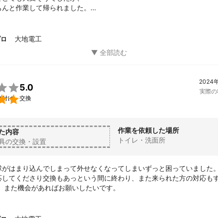
んと作業して帰られました。

良心的で、感謝です。

ございました。
大地電工
プロ
2024

5.0
実際の

り付け・交換
作業を依頼した場所
た内容
トイレ・洗面所
具の交換・設置
球がはまり込んでしまって外せなくなってしまいずっと困っていました
応してくださり交換もあっという間に終わり、また来られた方の対応も
。 また機会があればお願いしたいです。