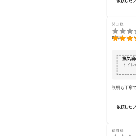
依頼した
関口
様


換気扇・レン
換気扇
トイレ
説明も丁寧
依頼した
福岡
様