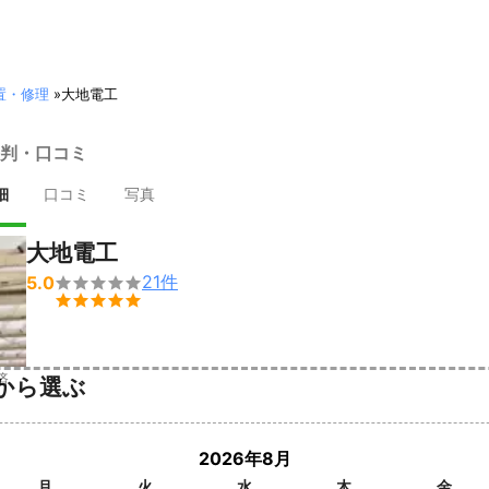
置・修理
»
大地電工
判・口コミ
細
口コミ
写真
大地電工
21
件
5.0


済
から選ぶ
2026年8月
月
火
水
木
金