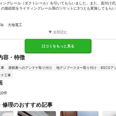
ティングレール（ダクトレール）を引いてもらいました。また、直付け式
トの接続部をライティングレール用のソケットに3つとも変換してもらい
すことも覚悟していたペンダントライトを再利用することができました！
かつスピーディーで、全行程1時間程度でした。作業中も話しやすい雰囲
、ペンダントライトのコードの長さなど、こちらの要望を随時確認して
大地電工
プロ
ことができました。

良心的で、ハウスメーカーの見積もりの1/3以下で、本当にありがたか
んに頼んで本当に良かったと思っています。ダウンライトの交換など、
、また大地電工さんにお願いしたいです。

口コミをもっと見る
、ミツモアの感想も含みますが、ミツモアで当初頼む時は、色々なとこ
んじゃないかと不安でしたが、申し込んだら直ぐに届く見積りを見て作
内容・特徴
け返事をすれば良く、また、見積りからのやり取りもLINEをする感じで
大地電工さんはレスが早く、スムーズに工事内容の確認と工事日の決定
工事
屋根裏へのアンテナ取り付け
地デジブースター取り付け
BSCSア
テナ工事
ましたが、この度は良いお仕事をしていただき、誠に有難うございまし
画
画0件
・修理のおすすめ記事