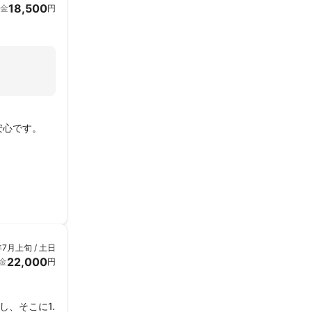
18,500
金
円
心です。

年7月上旬 / 土日
22,000
金
円
、そこに1.