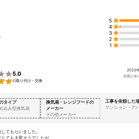

5

4

3
ー

2

1
2023

5.0
実際の料

ジフードの取り付け・交換
工事を依頼した
のタイプ
換気扇・レンジフードの
マンション・ア
め込み型換気扇
メーカー
その他メーカー
してもらいました。

とても大変そうでしたが、
