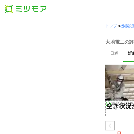
トップ
»
機器設
大地電工の評
日程
詳
事業者確認
空き状況
日