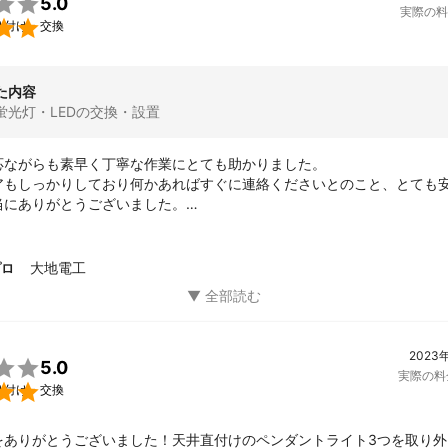

5.0
実際の料

り付け・交換
た内容
蛍光灯・LEDの交換・設置
応ながらも素早く丁寧な作業にとても助かりました。

アもしっかりしており何かあればすぐに連絡くださいとのこと、とても安
にありがとうございました。

ればよろしくお願いいたします。
大地電工
プロ
2023

5.0
実際の料

り付け・交換
をありがとうございました！天井直付けのペンダントライト3つを取り外し