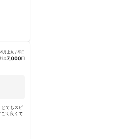
年5月上旬 / 平日
7,000
料金
円
。とてもスピ
すごく良くて