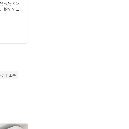
だったペン
、捨てて新


気で、レー
くださり、安
ったです。

電気関係で何
ろから勧誘の
業を頼みたい
ストレスなか
ができまし
ンテナ工事
た。