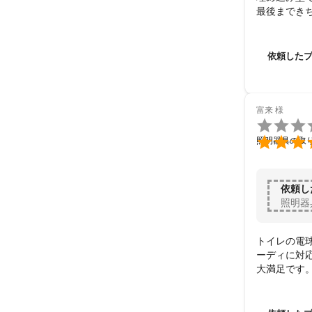
最後まできち
料金もとても
ありがとう
依頼した
富来
様


照明器具の取
依頼し
照明器
トイレの電
ーディに対
大満足です