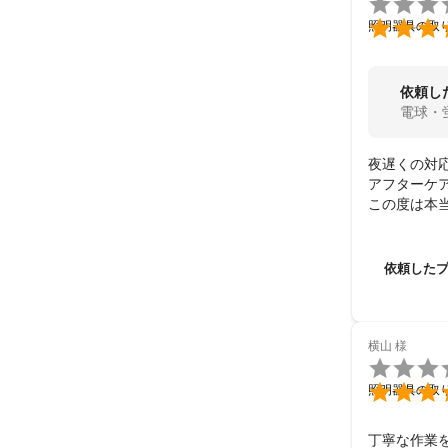


照明器具の取
依頼し
電球・
夜遅くの対
アフターケ
この度は本当
また何かあ
依頼した
横山
様


照明器具の取
丁寧な作業