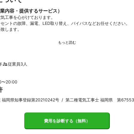
業内容・提供するサービス）
気工事を心がけております。

セントの故障、漏電、LED取り替え、バイパスなどお任せください。

年
従業員
3
人
00〜
20
:00
許
福岡県知事登録第20210242号
/
第二種電気工事士 福岡県 第6755
費用を診断する（無料）