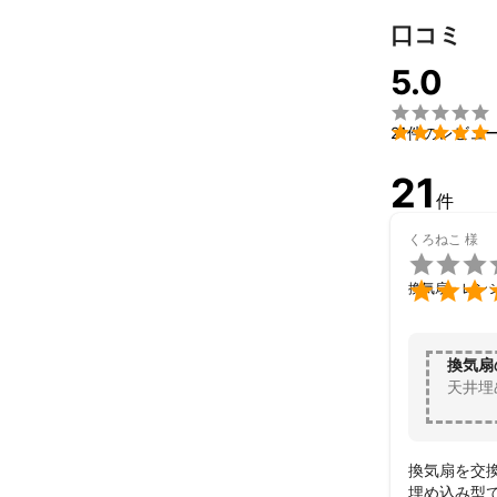
口コミ
5.0


21件のレビュ
21
件
くろねこ
様


換気扇・レン
換気扇
天井埋
換気扇を交換
埋め込み型で