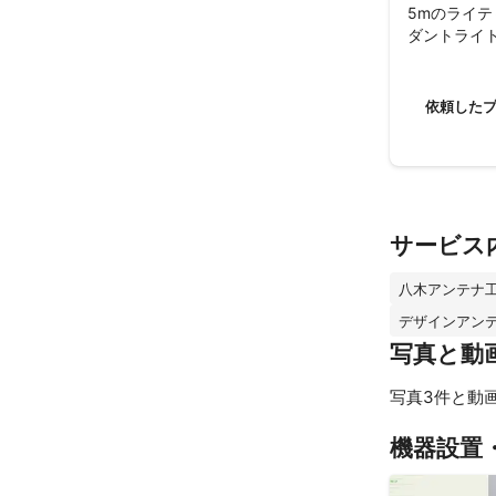
5mのライ
ダントライ
しく買い直
作業は丁寧
ルの長さや
依頼した
心して任せる
工賃は非常に
大地電工さ
かあったら
ここからは
電話が来る
サービス
ところにだ
ったです。
八木アンテナ
た。

デザインアン
最後になり
写真と動
写真3件と動
機器設置