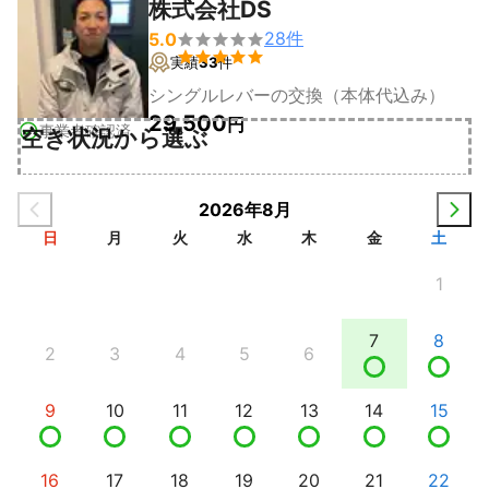
株式会社DS
28
件
5.0


実績
33
件
シングルレバーの交換（本体代込み）
29,500
円
事業者確認済
空き状況から選ぶ
2026年8月
日
月
火
水
木
金
土
1
7
8
2
3
4
5
6
9
10
11
12
13
14
15
16
17
18
19
20
21
22