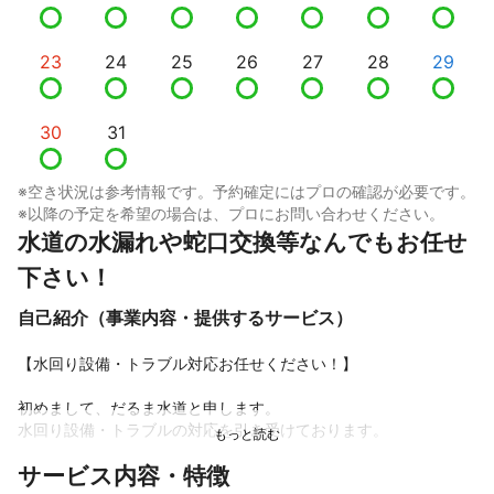
23
24
25
26
27
28
29
30
31
※空き状況は参考情報です。予約確定にはプロの確認が必要です。
※以降の予定を希望の場合は、プロにお問い合わせください。
水道の水漏れや蛇口交換等なんでもお任せ
下さい！
自己紹介（事業内容・提供するサービス）
【水回り設備・トラブル対応お任せください！】

初めまして、だるま水道と申します。

水回り設備・トラブルの対応を引き受けております。

サービス内容・特徴
●水道蛇口交換・修理
