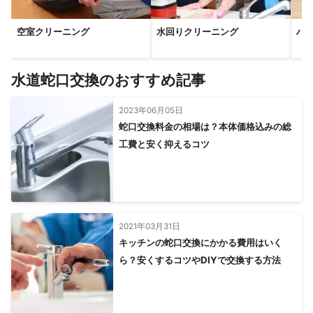
宇治市
京都市
宇治田原町
笠置町
和束町
南山城村
空室クリーニング
水回りクリーニング
ハ
【
兵庫県
】
尼崎市
伊丹市
西宮市
川西市
芦屋市
宝塚市
猪名川町
神戸市
三田市
三木市
丹波篠山市
水道蛇口交換のおすすめ記事
加東市
明石市
小野市
稲美町
2023年06月05日
蛇口交換料金の相場は？本体価格込みの総
工費と安く抑えるコツ
2021年03月31日
キッチンの蛇口交換にかかる費用はいく
ら？安くするコツやDIYで交換する方法