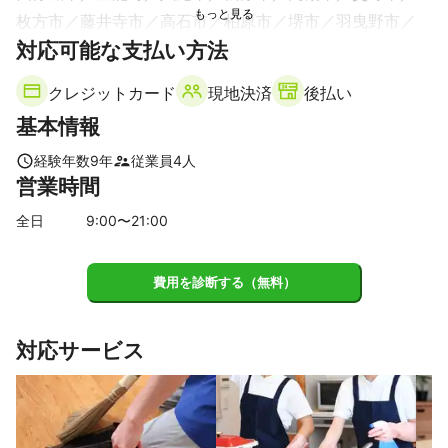
枚方市
藤井寺市
高石市
柏原市
堺市
羽曳野市
対応可能な支払い方法
島本町
泉大津市
大阪狭山市
能勢町
忠岡町
太子町
富田林市
河南町
和泉市
岸和田市
クレジットカード
現地決済
後払い
千早赤阪村
貝塚市
河内長野市
熊取町
田尻町
基本情報
泉佐野市
泉南市
阪南市
【
奈良県
】
経験年数
9
年
従業員
4
人
営業時間
生駒市
平群町
三郷町
王寺町
斑鳩町
香芝市
上牧町
河合町
安堵町
大和郡山市
奈良市
川西町
全日
9
:00〜
21
:00
広陵町
三宅町
葛城市
田原本町
大和高田市
橿原市
天理市
御所市
明日香村
高取町
桜井市
費用を診断する（無料）
大淀町
【
和歌山県
】
対応サービス
橋本市
【
京都府
】
八幡市
大山崎町
京田辺市
精華町
長岡京市
亀岡市
向日市
久御山町
城陽市
井手町
木津川市