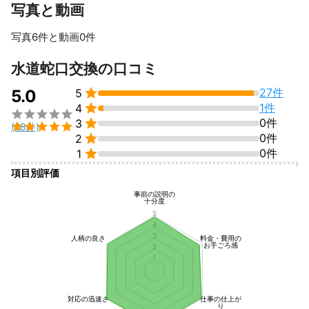
写真と動画
写真6件と動画0件
すべて見る
水道蛇口交換の口コミ

27件
5.0
5

1件
4


0件
3

(28件)

0件
2

0件
1
項目別評価
事前の説明の
十分度
5
4
3
人柄の良さ
料金・費用の
お手ごろ感
2
1
対応の迅速さ
仕事の仕上が
り