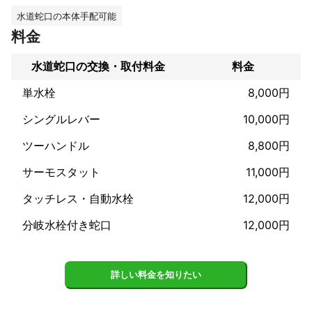
●水漏れ・つまり修理

●排水管洗浄

水道蛇口の本体手配可能
●水道管の凍結解氷・修理

料金
●給水管の保温・保護

●トイレの故障・修理

水道蛇口の交換・取付料金
料金
など水回り全般を得意としております。

単水栓
8,000円
ミツモアのチャットより詳細な打ち合わせが可能です。

まずは一度お気軽にご相談ください！

シングルレバー
10,000円
ツーハンドル
8,800円
サーモスタット
11,000円
タッチレス・自動水栓
12,000円
分岐水栓付き蛇口
12,000円
詳しい料金を知りたい