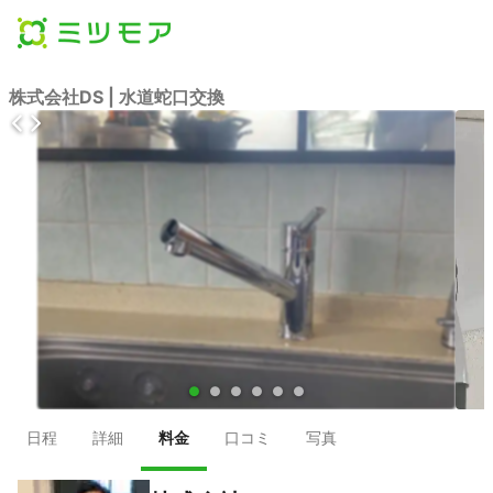
株式会社DS | 水道蛇口交換
●
●
●
●
●
●
日程
詳細
料金
口コミ
写真