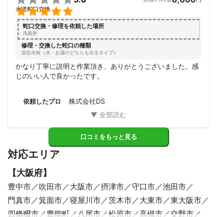

水道蛇口交換
蛇口交換・修理を依頼した場所
洗面所
修理・交換した蛇口の種類
混合水栓（水・お湯のどちらも出るタイプ）
かなり丁寧に説明と作業頂き、ありがとうございました。感
じのいい人で良かったです。
株式会社DS
依頼したプロ
口コミをもっと見る
対応エリア
【
大阪府
】
豊中市
吹田市
大阪市
摂津市
守口市
池田市
門真市
箕面市
寝屋川市
茨木市
大東市
東大阪市
四條畷市
豊能町
八尾市
松原市
高槻市
交野市