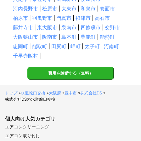
|
河内長野市
|
松原市
|
大東市
|
和泉市
|
箕面市
|
柏原市
|
羽曳野市
|
門真市
|
摂津市
|
高石市
|
藤井寺市
|
東大阪市
|
泉南市
|
四條畷市
|
交野市
|
大阪狭山市
|
阪南市
|
島本町
|
豊能町
|
能勢町
|
忠岡町
|
熊取町
|
田尻町
|
岬町
|
太子町
|
河南町
|
千早赤阪村
|
費用を診断する（無料）
トップ
»
水道蛇口交換
»
大阪府
»
豊中市
»
株式会社DS
»
株式会社DSの水道蛇口交換
個人向け
人気カテゴリ
エアコンクリーニング
エアコン取り付け