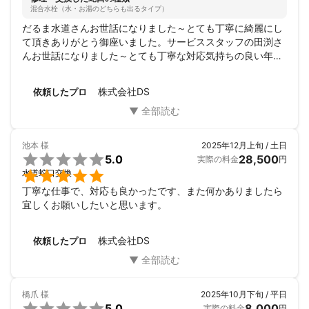
混合水栓（水・お湯のどちらも出るタイプ）
だるま水道さんお世話になりました～とても丁寧に綺麗にし
て頂きありがとう御座いました。サービススタッフの田渕さ
んお世話になりました～とても丁寧な対応気持ちの良い年が
迎えられます～また何か有りましたらだるま水道さん宜しく
お願いします。本当ありがとう御座いました!
株式会社DS
依頼したプロ
池本
様
2025年12月上旬 / 土日

5.0
28,500
実際の料金
円

水道蛇口交換
丁寧な仕事で、対応も良かったです、また何かありましたら
宜しくお願いしたいと思います。
株式会社DS
依頼したプロ
橋爪
様
2025年10月下旬 / 平日

5.0
8,000
実際の料金
円