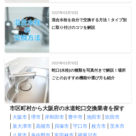
2021年03月10日
混合水栓を自分で交換する方法！タイプ別
に取り付けのコツを解説
2021年03月10日
蛇口(水栓)の種類を写真付きで解説！場所
ごとのおすすめ機能や選び方も紹介
市区町村から大阪府の水道蛇口交換業者を探す
|
大阪市
|
堺市
|
岸和田市
|
豊中市
|
池田市
|
吹田市
|
泉大津市
|
高槻市
|
貝塚市
|
守口市
|
枚方市
|
茨木市
|
八尾市
|
泉佐野市
|
富田林市
|
寝屋川市