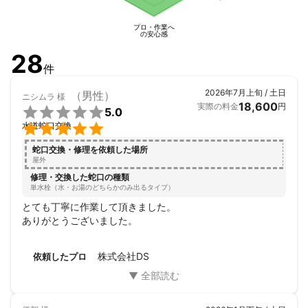
プロ・作業へ
の安心感
28
件
2026年7月上旬 / 土日
（男性）
ニシムラ
様
18,600
実際の料金
円

5.0

水道蛇口交換
蛇口交換・修理を依頼した場所
屋外
修理・交換した蛇口の種類
単水栓（水・お湯のどちらかのみ出るタイプ）
とても丁寧に作業して頂きました。

ありがとうございました。
株式会社DS
依頼したプロ