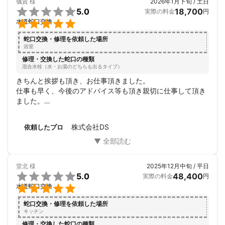
儀賀
様
2026年1月下旬 / 土日

5.0
18,700
実際の料金
円

水道蛇口交換
蛇口交換・修理を依頼した場所
浴室
修理・交換した蛇口の種類
混合水栓（水・お湯のどちらも出るタイプ）
きちんと挨拶も頂き、お仕事頂きました。

仕事も早く、今後のアドバイス等も頂き親切に仕事して頂き
ました。

助かりました。
株式会社DS
依頼したプロ
堂北
様
2025年12月中旬 / 平日

5.0
48,400
実際の料金
円

水道蛇口交換
蛇口交換・修理を依頼した場所
キッチン
修理・交換した蛇口の種類