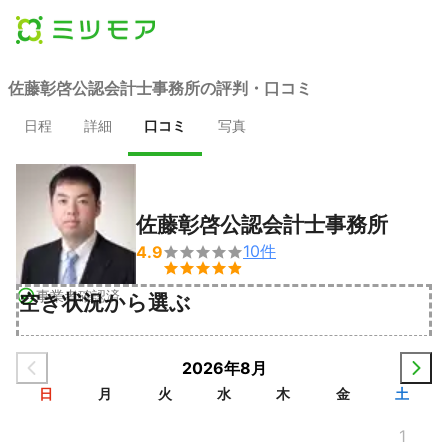
佐藤彰啓公認会計士事務所の評判・口コミ
日程
詳細
口コミ
写真
佐藤彰啓公認会計士事務所
10
件
4.9


事業者確認済
空き状況から選ぶ
2026年8月
日
月
火
水
木
金
土
1