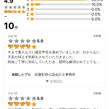
4.9

4
10.0%
・相続対策の提案、税額の簡易算定



3
0.0%
・事業承継計画の策定、実行支援


10件のレビュ

2
0.0%
・後継者育成の支援

ー

1
0.0%
・税務調査立ち会い
10
これまでの実績
件
【略歴等】

◯監査法人では、上場企業を中心に 20 社超の国内一般事業会社
sugi
様
3年前
の会計監査業務に従事。建設業、製造メーカー、飲食チェーン等

5.0
の会社の監査を経験。


確定申告の税理士
今まで素人なりに確定申告を進めていましたが、わからない
◯税理士事務所では、売上規模 10 億円未満の「中小企業」20 社
不安が拭えず依頼をさせていただきました。

超の税務申告を担当。また、個人事業主や資産家の確定申告、相
終始ご丁寧に対応していただき、疑問も解消されてとても助
続税申告にも携わり、オーナー社長の「人生」に関わる税務を身
かっております。
近な立場で支援する業務を経験。

佐藤彰啓公認会計士事務所
依頼したプロ
◯経営改善計画の策定に携わった企業4社については、4社とも黒
字化を達成

【強みなど】

今出
様
3年前

大企業の完成された会計、組織の仕組みを中小企業の規模に合っ
5.0
た効率的な仕組みづくりに落とし込むことにより、創業オーナー

確定申告の税理士
社長が抱える課題を一緒に考えます。中小企業の会計税務、中小