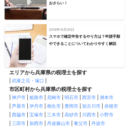
おさらい！
2019年10月05日
スマホで確定申告するやり方は？申請手順
やできることについてわかりやすく解説
エリアから兵庫県の税理士を探す
|
武庫之荘・塚口
|
市区町村から兵庫県の税理士を探す
|
神戸市
|
姫路市
|
尼崎市
|
明石市
|
西宮市
|
洲本市
|
芦屋市
|
伊丹市
|
相生市
|
豊岡市
|
加古川市
|
赤穂市
|
西脇市
|
宝塚市
|
三木市
|
高砂市
|
川西市
|
小野市
|
三田市
|
加西市
|
丹波篠山市
|
養父市
|
丹波市