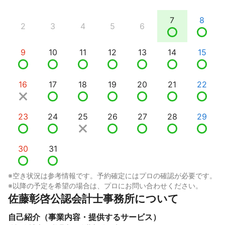
7
8
2
3
4
5
6
9
10
11
12
13
14
15
16
17
18
19
20
21
22
23
24
25
26
27
28
29
30
31
※空き状況は参考情報です。予約確定にはプロの確認が必要です。
※以降の予定を希望の場合は、プロにお問い合わせください。
佐藤彰啓公認会計士事務所について
自己紹介（事業内容・提供するサービス）