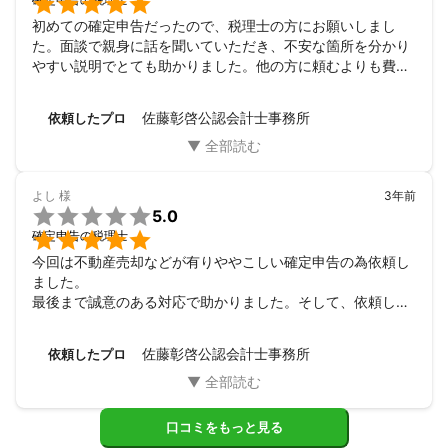

初めての確定申告だったので、税理士の方にお願いしまし
た。面談で親身に話を聞いていただき、不安な箇所を分かり
やすい説明でとても助かりました。他の方に頼むよりも費用
は引く抑えれられました。またご相談もさせていただきたい
と思いますので、その際はよろしくお願いします。
佐藤彰啓公認会計士事務所
依頼したプロ
よし
様
3年前

5.0

確定申告の税理士
今回は不動産売却などが有りややこしい確定申告の為依頼し
ました。

最後まで誠意のある対応で助かりました。そして、依頼して
正解でした。

ありがとうございました。
佐藤彰啓公認会計士事務所
依頼したプロ
口コミをもっと見る