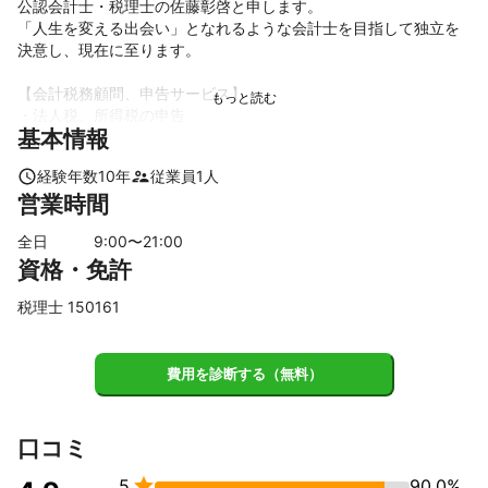
公認会計士・税理士の佐藤彰啓と申します。

「人生を変える出会い」となれるような会計士を目指して独立を
決意し、現在に至ります。

【会計税務顧問、申告サービス】

・法人税、所得税の申告

基本情報
・会計、税務、経営相談業務

・会計ソフトへの処理代行

経験年数
10
年
従業員
1
人
・バックオフィス業務改善支援

営業時間
・税務調査立ち会い

全日
9
:00〜
21
:00
【事業計画策定支援サービス】

資格・免許
・経営改善計画の策定

・事業再生支援

税理士 150161
・補助金申請の支援

【M&Aその他のサービス】

費用を診断する（無料）
・M&Aのアドバイザリー業務

・公益法人・社会福祉法人の顧問

・法人設立、個人事業開業の支援

・保険の提案　他

口コミ
【相続・事業承継サービス】


5
90.0%
・相続税、贈与税の申告
