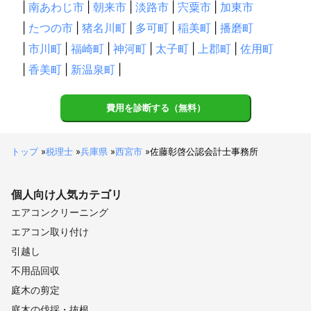
|
南あわじ市
|
朝来市
|
淡路市
|
宍粟市
|
加東市
|
たつの市
|
猪名川町
|
多可町
|
稲美町
|
播磨町
|
市川町
|
福崎町
|
神河町
|
太子町
|
上郡町
|
佐用町
|
香美町
|
新温泉町
|
費用を診断する（無料）
トップ
»
税理士
»
兵庫県
»
西宮市
»
佐藤彰啓公認会計士事務所
個人向け
人気カテゴリ
エアコンクリーニング
エアコン取り付け
引越し
不用品回収
庭木の剪定
庭木の伐採・抜根