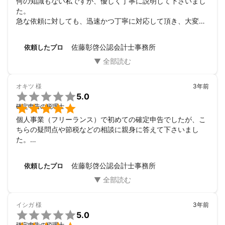
何の知識もない私ですが、優しく丁寧に説明して下さいまし
企業における IT 活用支援、相続税申告、相続対策、不動産投資
た。

（自らも不動産オーナー）、生命保険による利益対策や相続税対
急な依頼に対しても、迅速かつ丁寧に対応して頂き、大変助
策、海外金融資産投資、個人事業主の税務、富裕層の資産運用な
かりました。

どが得意分野です。
今後共、よろしくお願いいたします。
佐藤彰啓公認会計士事務所
アピールポイント
依頼したプロ
会計の専門家として、孤軍奮闘する創業オーナーの人生を応援し
ます！
オキツ
様
3年前

5.0

確定申告の税理士
個人事業（フリーランス）で初めての確定申告でしたが、こ
ちらの疑問点や節税などの相談に親身に答えて下さいまし
た。

決算書、申告書は自分で作成したので、相談のみということ
で、依頼料を安く抑えられました。

佐藤彰啓公認会計士事務所
依頼したプロ
ありがとうございました。
イシガ
様
3年前

5.0
確定申告の税理士