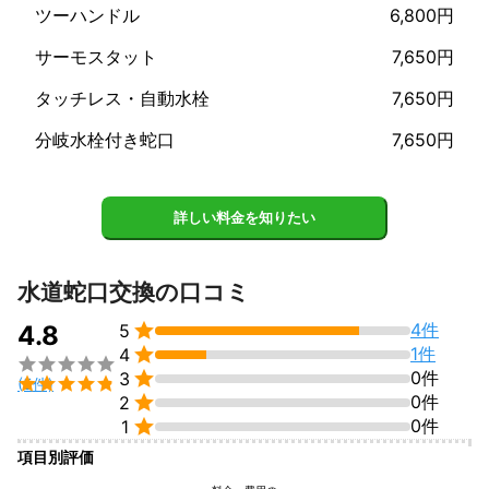
ツーハンドル
6,800円
導きたいと思います。
サーモスタット
7,650円
タッチレス・自動水栓
7,650円
分岐水栓付き蛇口
7,650円
詳しい料金を知りたい
水道蛇口交換の口コミ

4件
4.8
5

1件
4


0件
3

(5件)

0件
2

0件
1
項目別評価