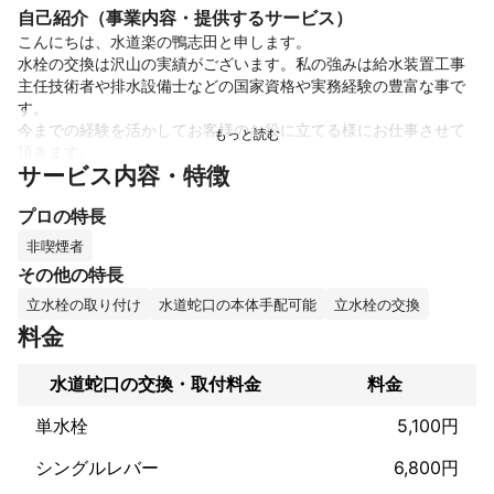
自己紹介（事業内容・提供するサービス）
こんにちは、水道楽の鴨志田と申します。

水栓の交換は沢山の実績がございます。私の強みは給水装置工事
主任技術者や排水設備士などの国家資格や実務経験の豊富な事で
す。

今までの経験を活かしてお客様のお役に立てる様にお仕事させて
頂きます。

サービス内容・特徴
趣味は車でドライブや魚釣り、旅行などです。

休みの日など暇があれば車で何処までも行ってしまうので運転は
プロの特長
苦ではありません。

旅行も1人旅が好きで去年も車で日本一周して来ました。

非喫煙者
魚釣りをしながらテントを張って飯盒で炊飯しながらの旅はとて
その他の特長
も良い経験になりました。

立水栓の取り付け
水道蛇口の本体手配可能
立水栓の交換
その様な趣味も仕事に活かせればと思います。
これまでの実績
料金
鈴木様向けにシステムバスの、設置・施工をしました。

佐藤様向けにトイレリフォームの実施・施工をしました。

水道蛇口の交換・取付料金
料金
山田様向けにシステムキッチンの実施・施工をしました。
アピールポイント
単水栓
5,100円
水道事業に携わって32年経ちました。

シングルレバー
6,800円
水道に関わる事は殆ど経験して来ました。

その経験と技術を活かしてお客様の水回りのトラブルを解決へと