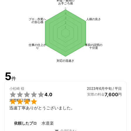
料金・費用の
お手ごろ感
5
4
3
プロ・作業へ
人柄の良さ
の安心感
2
1
仕事の仕上が
事前の説明の
り
十分度
対応の迅速さ
5
件
小松崎
様
2023年6月中旬 / 平日

4.0
7,600
実際の料金
円

水道蛇口交換
迅速丁寧ありがとうございました。
水道楽
依頼したプロ