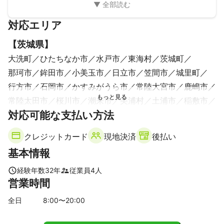
くお願いいたします。
対応エリア
【
茨城県
】
大洗町
ひたちなか市
水戸市
東海村
茨城町
那珂市
鉾田市
小美玉市
日立市
笠間市
城里町
行方市
石岡市
かすみがうら市
常陸大宮市
鹿嶋市
常陸太田市
桜川市
潮来市
美浦村
土浦市
稲敷市
対応可能な支払い方法
高萩市
阿見町
つくば市
牛久市
筑西市
大子町
北茨城市
神栖市
河内町
下妻市
龍ケ崎市
クレジットカード
現地決済
後払い
つくばみらい市
常総市
八千代町
利根町
結城市
基本情報
取手市
坂東市
守谷市
境町
古河市
五霞町
経験年数
32
年
従業員
4
人
営業時間
全日
8
:00〜
20
:00