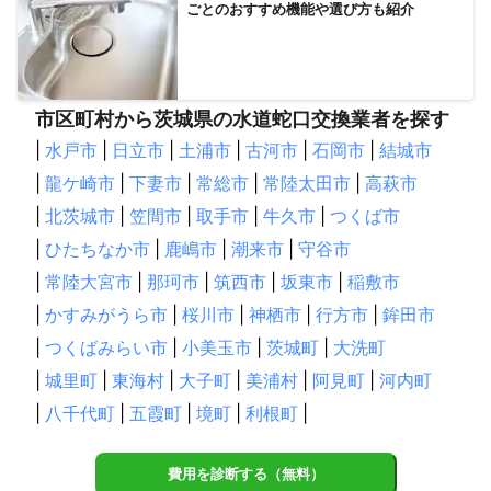
ごとのおすすめ機能や選び方も紹介
市区町村から茨城県の水道蛇口交換業者を探す
|
水戸市
|
日立市
|
土浦市
|
古河市
|
石岡市
|
結城市
|
龍ケ崎市
|
下妻市
|
常総市
|
常陸太田市
|
高萩市
|
北茨城市
|
笠間市
|
取手市
|
牛久市
|
つくば市
|
ひたちなか市
|
鹿嶋市
|
潮来市
|
守谷市
|
常陸大宮市
|
那珂市
|
筑西市
|
坂東市
|
稲敷市
|
かすみがうら市
|
桜川市
|
神栖市
|
行方市
|
鉾田市
|
つくばみらい市
|
小美玉市
|
茨城町
|
大洗町
|
城里町
|
東海村
|
大子町
|
美浦村
|
阿見町
|
河内町
|
八千代町
|
五霞町
|
境町
|
利根町
|
費用を診断する（無料）