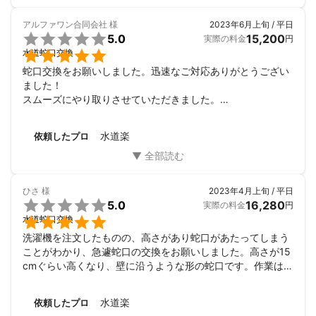
アルファワン合同会社
様
2023年6月上旬 / 平日

5.0
15,200
実際の料金
円

水道蛇口交換
蛇口交換をお願いしました。迅速なご対応ありがとうござい
ました！

スムーズにやり取りさせていただきました。

事前に対応する蛇口の型番の確認もして、最後までしっかり
工事していただきました。

水道楽
依頼したプロ
またの機会によろしくお願いいたします。
ひさ
様
2023年4月上旬 / 平日

5.0
16,280
実際の料金
円

水道蛇口交換
洗濯機を注文したものの、高さがあり蛇口があたってしまう
ことがわかり、急遽蛇口の交換をお願いしました。高さが15
cmぐらい高くなり、壁に沿うような形の蛇口です。作業はあ
っという間に終わりました。お陰様でスムーズに新しい洗濯
機を搬入する事が出来ます。

水道楽
依頼したプロ
ありがとうございました。また機会がありましたら、よろし