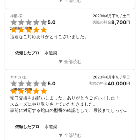
神郡
様
2023年6月下旬 / 土日

5.0
8,700
実際の料金
円

水道蛇口交換
迅速なご対応ありがとうございました。
水道楽
依頼したプロ
ヤナカ
様
2023年6月中旬 / 平日

5.0
40,000
実際の料金
円

水道蛇口交換
蛇口交換をお願いしました。ありがとうございました！

スムーズにやり取りさせていただきました。

事前に対応する蛇口の型番の確認もして、最後までしっかり
工事していただきました。

またの機会によろしくお願いいたします。
水道楽
依頼したプロ