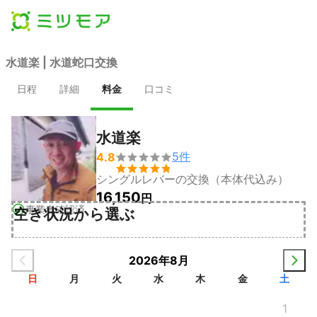
水道楽 | 水道蛇口交換
日程
詳細
料金
口コミ
水道楽
5
件
4.8


シングルレバーの交換（本体代込み）
16,150
円
事業者確認済
空き状況から選ぶ
2026年8月
日
月
火
水
木
金
土
1