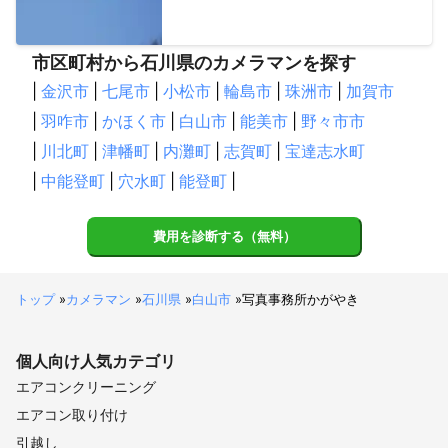
市区町村から石川県のカメラマンを探す
|
金沢市
|
七尾市
|
小松市
|
輪島市
|
珠洲市
|
加賀市
|
羽咋市
|
かほく市
|
白山市
|
能美市
|
野々市市
|
川北町
|
津幡町
|
内灘町
|
志賀町
|
宝達志水町
|
中能登町
|
穴水町
|
能登町
|
費用を診断する（無料）
トップ
»
カメラマン
»
石川県
»
白山市
»
写真事務所かがやき
個人向け
人気カテゴリ
エアコンクリーニング
エアコン取り付け
引越し