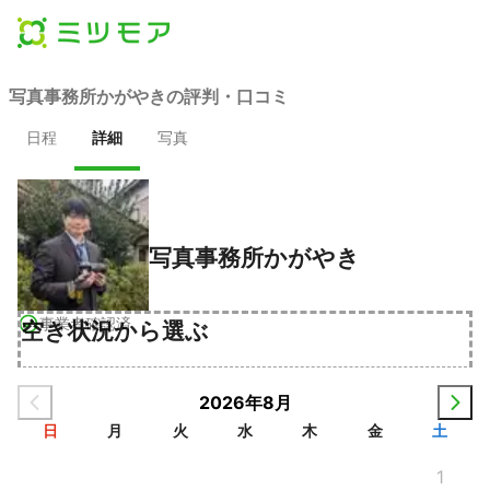
写真事務所かがやきの評判・口コミ
日程
詳細
写真
写真事務所かがやき
事業者確認済
空き状況から選ぶ
2026年8月
日
月
火
水
木
金
土
1