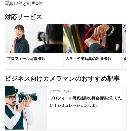
写真12件と動画0件
ます！

ご予算や内容のすり合わせを行い、ご納得いただいたのちに業務
すべて見る
対応サービス
に取り組ませていただきます！

日程調整や特殊な条件、案件等にも柔軟に対応させていただきま
これまでの実績
・企業、団体様

　保育園、幼稚園等で運動会、お遊戯会等の撮影

プロフィール写真撮影
入学・卒業写真の出張撮影
商
　様々なイベント、キャンプなどでのお子様の撮影

　高等学校での初心者向け講習会の講師経験
アピールポイント
ビジネス向けカメラマンのおすすめ記事
知識、努力、綿密なコミュニケーションを経て、他に劣らないサ
ービスの提供を心掛けています。
2022年04月26日
プロフィール写真撮影の料金相場が知りた
い！シミュレーションしよう