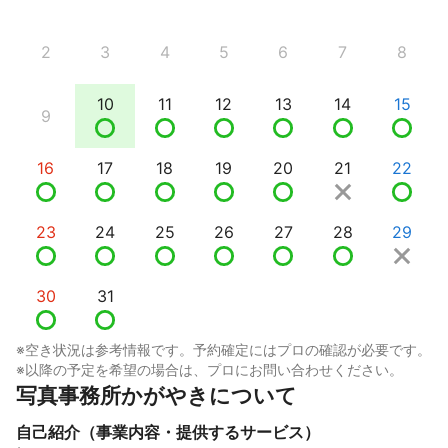
2
3
4
5
6
7
8
10
11
12
13
14
15
9
16
17
18
19
20
21
22
23
24
25
26
27
28
29
30
31
※空き状況は参考情報です。予約確定にはプロの確認が必要です。
※以降の予定を希望の場合は、プロにお問い合わせください。
写真事務所かがやきについて
自己紹介（事業内容・提供するサービス）