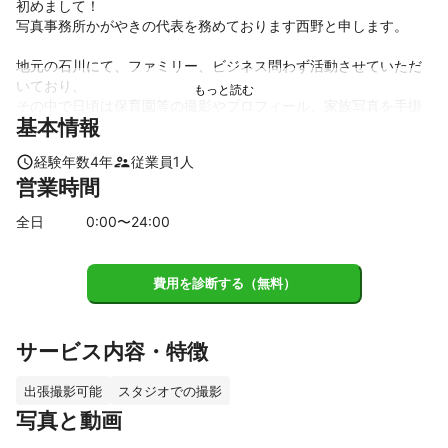
初めまして！

写真事務所かがやきの代表を務めております西野と申します。

地元の石川にて、ファミリー、ビジネス問わず活動させていただ
いており、

その中で日頃は保育園等の撮影やプロフィール、家族写真を手掛
基本情報
けさせていただいております。

経験年数
4
年
従業員
1
人
撮影に関して、初めての方でもこちらから撮影枚数、撮影の構図
営業時間
まで幅広く提案させていただきますのでお気軽にご相談くださ
い。

全日
0
:00〜
24
:00
特殊な撮影条件や環境など対応できる範囲でお客様のニーズに柔
軟に対応させていただきます。

費用を診断する（無料）
・特徴

　ワークフローの効率化によって品質を維持したまま迅速な納品
を行っております。

　各形式でのデータ納品に対応しています（jpeg,png,raw等）

サービス内容・特徴
　各画像編集にも対応しております。（明るさ、色味など。”イン
スタ映え”を意識した加工もできます。）

出張撮影可能
スタジオでの撮影
写真と動画
まず、撮影に際してのご要望や、確認しておきたい点をお伺いし