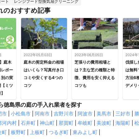
コート
レンジフード型換気扇クリーニング
れのおすすめ記事
日
2022年05月03日
2023年06月05日
2024年
新】庭木
庭木の剪定料金の相場
芝張りの費用相場と
伐採し
場レポー
はいくら？写真付き口
は？主な芝の種類と特
は無料
さ別の実
コミや安くする4つの
徴、費用を安く抑える
方法6
開【ミツ
コツ
コツも
デメリ
所】
ら徳島県の庭の手入れ業者を探す
門市
|
小松島市
|
阿南市
|
吉野川市
|
阿波市
|
美馬市
|
三好市
|
那河内村
|
石井町
|
神山町
|
那賀町
|
牟岐町
|
美波町
|
海陽町
|
住町
|
板野町
|
上板町
|
つるぎ町
|
東みよし町
|