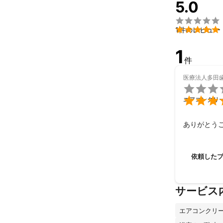
5.0
ます。


1件のレビュー
1
件
医療法人多田


エアコンクリ
ありがとう
依頼した
サービス
エアコンクリ