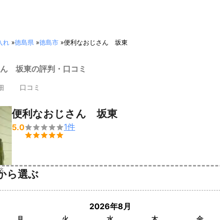
入れ
»
徳島県
»
徳島市
»
便利なおじさん 坂東
ん 坂東の評判・口コミ
細
口コミ
便利なおじさん 坂東
1
件
5.0


済
から選ぶ
2026年8月
月
火
水
木
金