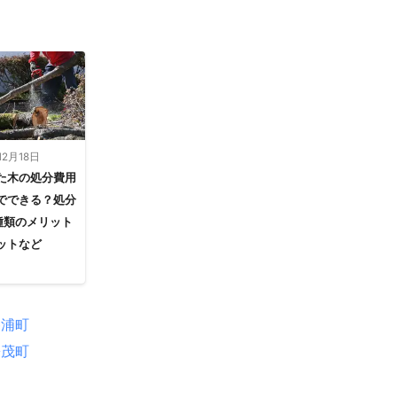
12月18日
た木の処分費用
でできる？処分
種類のメリット
ットなど
勝浦町
松茂町