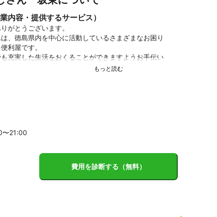
業内容・提供するサービス）
りがとうございます。

は、徳島県内を中心に活動しているさまざまなお困り

便利屋です。

も充実した生活をおくることができますようお手伝い



直して、この先の生活を充実させていく」

と日々活動しております。

と言う名前のとおり、日々の生活の中で、

ただき便利な暮らしやすい生活を過ごせる

せていただきます。
00〜
21
:00
ント
は、徳島県内を中心に活動しています。

さんが行う業務から、ちょっと変わった弊社ならではの

費用を診断する（無料）
客様が少しでも充実した生活をおくることができますよ

おります。

リーニング、不用品処分、片付け、引越しや家具の移動

、草刈、剪定など様々な作業を通じて日々営業しており
