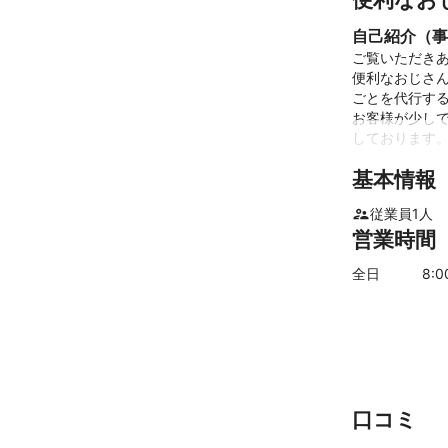
自己紹介（事
ご覧いただきあ
便利なおじさん
ごとを代行する
お客様が少しで
しております。
基本情報
「今の生活を見
という理念のも
従業員
1
人
便利なおじさん
営業時間
弊社を使ってい
ようご協力さ
全日
8
:
アピールポイ
便利なおじさん
いわゆる便利屋
サービスまでお
うお手伝いして
口コミ
主に、ハウスク
大工仕事、塗装