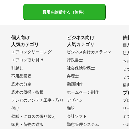
費用を診断する（無料）
個人向け
ビジネス向け
依
人気カテゴリ
人気カテゴリ
個
エアコンクリーニング
ビジネス向けカメラマン
法
エアコン取り付け
行政書士
ヘ
引越し
社会保険労務士
ミ
不用品回収
弁理士
ミ
庭木の剪定
動画制作
損
庭木の伐採・抜根
ホームページ制作
プ
テレビのアンテナ工事・取り
デザイン
プ
付け
翻訳
リ
壁紙・クロスの張り替え
会計ソフト
ミ
家具・荷物の運搬
勤怠管理システム
ヘ