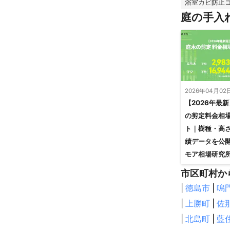
浴室カビ防止
庭の手入
2026年04月02
【2026年最
の剪定料金相
ト｜樹種・高
績データを公
モア相場研究
市区町村か
|
徳島市
|
鳴
|
上勝町
|
佐
|
北島町
|
藍