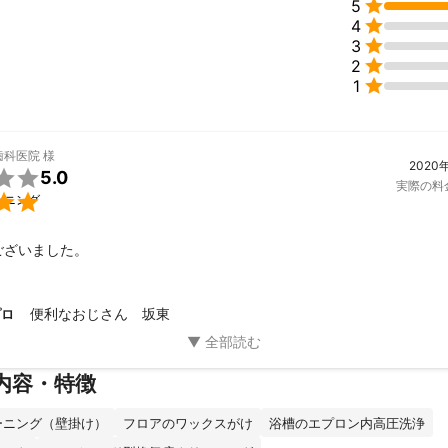

5

4

3

2

1
歯科医院
様
2020

5.0
実際の料

ーニング
ございました。
便利なおじさん 坂東
プロ
内容・特徴
ーニング（壁掛け）
フロアのワックスがけ
浴槽のエプロン内高圧洗浄