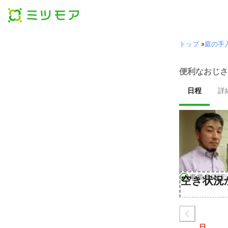
トップ
»
庭の手
便利なおじさ
日程
詳
事業者確認
空き状況
日