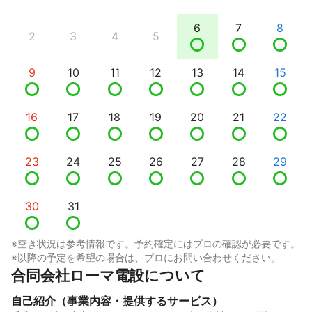
6
7
8
2
3
4
5
9
10
11
12
13
14
15
16
17
18
19
20
21
22
23
24
25
26
27
28
29
30
31
※空き状況は参考情報です。予約確定にはプロの確認が必要です。
※以降の予定を希望の場合は、プロにお問い合わせください。
合同会社ローマ電設について
自己紹介（事業内容・提供するサービス）