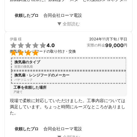
ーの接触不良。すべてやり直して復旧。ただ4Kが今までよく
見えていたのに映像が若干乱れる。設備が若干古いので劣化
合同会社ローマ電設
依頼したプロ
と言われればその通りだが、ちょっと残念。根本原因は解決
したので由としなければいけないか。
伊藤
様
2024年11月下旬 / 平日

4.0
99,000
実際の料金
円

換気扇・レンジフードの取り付け・交換
換気扇のタイプ
浴室の換気扇
換気扇・レンジフードのメーカー
パナソニック
工事を依頼した場所
戸建て
現場で柔軟に対応していただけました。工事内容については
満足しています。ちょっと時間にルーズなところがありまし
た。
合同会社ローマ電設
依頼したプロ