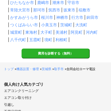
|
ひたちなか市
|
鹿嶋市
|
潮来市
|
守谷市
|
常陸大宮市
|
那珂市
|
筑西市
|
坂東市
|
稲敷市
|
かすみがうら市
|
桜川市
|
神栖市
|
行方市
|
鉾田市
|
つくばみらい市
|
小美玉市
|
茨城町
|
大洗町
|
城里町
|
東海村
|
大子町
|
美浦村
|
阿見町
|
河内町
|
八千代町
|
五霞町
|
境町
|
利根町
|
費用を診断する（無料）
トップ
»
機器設置・修理
»
茨城県
»
取手市
»
合同会社ローマ電設
個人向け
人気カテゴリ
エアコンクリーニング
エアコン取り付け
引越し