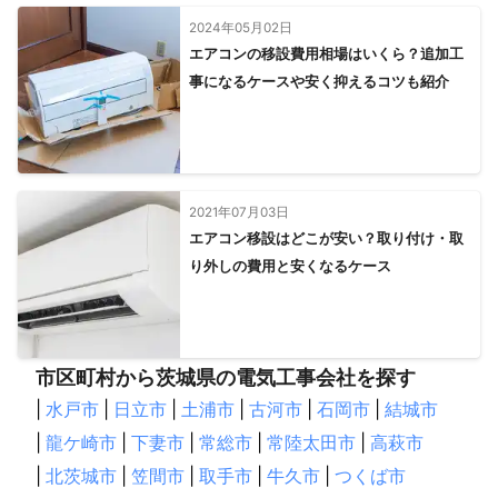
2024年05月02日
エアコンの移設費用相場はいくら？追加工
事になるケースや安く抑えるコツも紹介
2021年07月03日
エアコン移設はどこが安い？取り付け・取
り外しの費用と安くなるケース
市区町村から茨城県の電気工事会社を探す
|
水戸市
|
日立市
|
土浦市
|
古河市
|
石岡市
|
結城市
|
龍ケ崎市
|
下妻市
|
常総市
|
常陸太田市
|
高萩市
|
北茨城市
|
笠間市
|
取手市
|
牛久市
|
つくば市