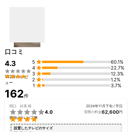
口コミ

5
60.1%
4.3

4
22.7%


3
12.3%

162件のレビ

2
1.2%
ュー

1
3.7%
162
件
関口 好美
様
2024年11月下旬 / 平日

4.0
62,600
実際の料金
円

壁掛けテレビ工事
設置したテレビのサイズ