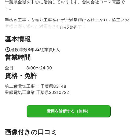
千葉県全域を中心に活動しております、合同会社ローマ電設で
す。

手抜き工事・安売り工事をせずご満足頂ける仕上がり・施工とお
客様に寄り添った対応をさせて頂きます！

基本情報
電気設備は、毎日使用する必要不可欠なもの。

いつも快適な環境で過ごせられるよう、細かな部分にも配慮を徹
経験年数
8
年
従業員
6
人
底して工事を行います。

営業時間
またお問い合わせは自体は24時間施工可能ですので、緊急を要す
全日
8
:00〜
24
:00
る場合もご遠慮なくお問い合わせください。

資格・免許
「合同会社ローマ電設にお願いして良かった」

と言っていただけるよう、尽力します。
第二種電気工事士 千葉県83148
これまでの実績
登録電気工事業 千葉県20210722
個人様宅、集合住宅のみならず、大手の法人様などの店舗や市営
アピールポイント
費用を診断する（無料）
電気が絡めばなんでもできる。をモットーにサービスのご提供さ
せて頂いております。

通常の電気も含め、防犯カメラ設置の際などに必要な弱電も取り
画像付きの口コミ
扱っております