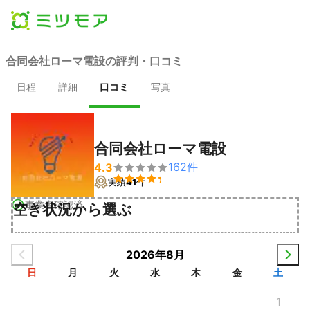
合同会社ローマ電設の評判・口コミ
日程
詳細
口コミ
写真
合同会社ローマ電設
162
件
4.3


実績
41
件
事業者確認済
空き状況から選ぶ
2026年8月
日
月
火
水
木
金
土
1