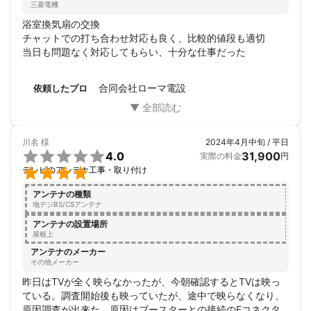
三菱電機
浴室換気扇の交換

チャットでの打ち合わせ対応も良く、比較的値段も適切

当日も問題なく対応してもらい、十分な仕事だった
合同会社ローマ電設
依頼したプロ
川名
様
2024年4月中旬 / 平日

4.0
31,900
実際の料金
円

テレビのアンテナ工事・取り付け
アンテナの種類
地デジBS/CSアンテナ
アンテナの設置場所
屋根上
アンテナのメーカー
その他メーカー
昨日はTVが全く映らなかったが、今朝確認するとTVは映っ
ている。調査開始後も映っていたが、途中で映らなくなり、
原因調査が出来た。原因はブースターとの接続のFコネクタ