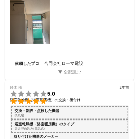
次回もお願いしたいと思います。
合同会社ローマ電設
依頼したプロ
鈴木
様
2年前

5.0

浴室乾燥機（浴室暖房機）の交換・後付け
交換・新設・点検した機器
換気扇
浴室乾燥機（浴室暖房機）のタイプ
天井埋め込み(電気式)
取り付けた機器のメーカー