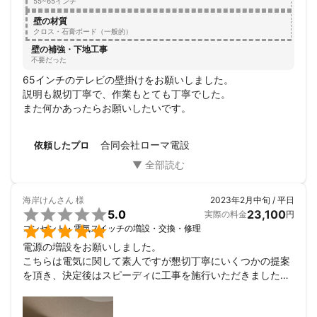
55~65インチ
壁の材質
クロス・石膏ボード（一般的）
壁の補強・下地工事
不要だった
65インチのテレビの壁掛けをお願いしました。

説明も親切丁寧で、作業もとても丁寧でした。

また何かあったらお願いしたいです。
合同会社ローマ電設
依頼したプロ
海岸けんさん
様
2023年2月中旬 / 平日

5.0
23,100
実際の料金
円

コンセント・電気スイッチの増設・交換・修理
電源の増設をお願いしました。

こちらは電気に関して素人ですが懇切丁寧にいくつかの提案
を頂き、決定後はスピーディに工事を施行いただきました。

連絡も迅速に頂けましたのでこちらも対応しやすかったで
す。
