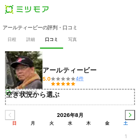
アールティービーの評判・口コミ
日程
詳細
口コミ
写真
アールティービー
4
件
5.0


事業者確認済
空き状況から選ぶ
2026年8月
日
月
火
水
木
金
土
1