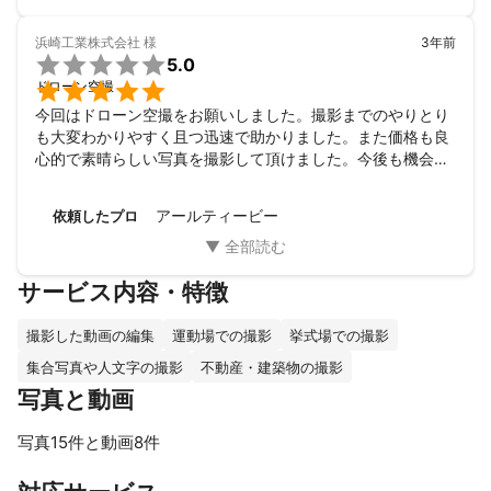
浜崎工業株式会社
様
3年前

5.0

ドローン空撮
今回はドローン空撮をお願いしました。撮影までのやりとり
も大変わかりやすく且つ迅速で助かりました。また価格も良
心的で素晴らしい写真を撮影して頂けました。今後も機会が
あればぜひお願いしたいです。
アールティービー
依頼したプロ
サービス内容・特徴
撮影した動画の編集
運動場での撮影
挙式場での撮影
集合写真や人文字の撮影
不動産・建築物の撮影
写真と動画
写真15件と動画8件
すべて見る