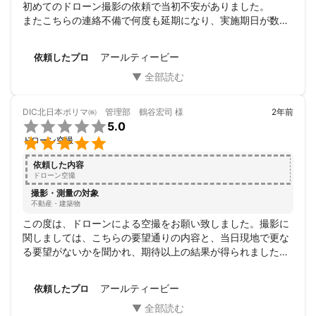
初めてのドローン撮影の依頼で当初不安がありました。

またこちらの連絡不備で何度も延期になり、実施期日が数ヶ
月遅れましたが、その都度、丁寧にご対応していただきまし
た。

アールティービー
依頼したプロ
ドローン操作や規制法規も熟知されているとお見受けしまし
た。

データを確認しましたが、期待通りでした。

ありがとうございました。
DIC北日本ポリマ㈱ 管理部 鶴谷宏司
様
2年前

5.0

ドローン空撮
依頼した内容
ドローン空撮
撮影・測量の対象
不動産・建築物
この度は、ドローンによる空撮をお願い致しました。撮影に
関しましては、こちらの要望通りの内容と、当日現地で更な
る要望がないかを聞かれ、期待以上の結果が得られました。
料金も、ご案内を頂いた金額通りで追加料金もなく、安価で
撮影データを頂くことが出来ました。対応には好感が持て、
アールティービー
依頼したプロ
非常に作業が短時間でスムーズに出来ました。是非とも次回
の撮影時にもお願いをしたいと思います。