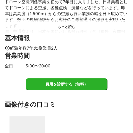
ドローン空撮関係事業を初めて7年目に入りました。日常業務とし
てドローンによる空撮、各種点検、測量などを行っています。昨
年は高高度（1,500m）からの空撮も行い業務の幅を日々広めてい
ます。数々の現場経験からお客様のご希望通りの撮影を実現いた
します。

国土交通省より、日本全国における飛行許可（含目視外、夜間飛
基本情報
行）の承認を受けておりますので、急な撮影依頼を頂いた際にも
迅速な対応が可能です。

経験年数
7
年
従業員
2
人
ドローンに関する事なら何でもご相談下さい。

営業時間
飛行実績：飛行回数 3,800回以（橋梁、外壁、屋根上）始めまし
全日
5
:00〜
20
:00
た。上、飛行時間 1,650時間以上
これまでの実績
・風景空撮

費用を診断する（無料）
・レーザー、写真測量

・工事進捗状況撮影

・イベント空撮

画像付きの口コミ
・外壁点検

・高高度空撮（1,500m）

・施設空撮

・農作業空撮

・屋根上検査撮影（赤外線）
