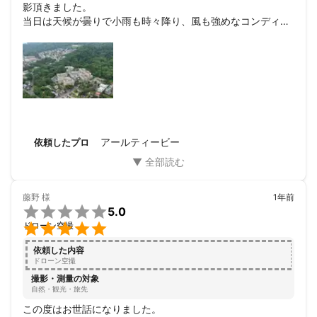
影頂きました。

第三級陸上特殊無線技士

当日は天候が曇りで小雨も時々降り、風も強めなコンディシ
第四級アマチュア無線技士

ョンでしたが、

防災士
様々なアングルから丁寧に撮影を頂きました。施設の全景
も、かなり上空から

撮影をいただいており、頂戴した静止画、動画データを見て
感動しております。

また、大変丁寧なご対応と、撮影についてもご提案をいただ
き感謝いたします。

今後も機会があればぜひともお願いしたいと思っておりま
アールティービー
依頼したプロ
す。

本当にありがとうございました。
藤野
様
1年前

5.0

ドローン空撮
依頼した内容
ドローン空撮
撮影・測量の対象
自然・観光・旅先
この度はお世話になりました。
