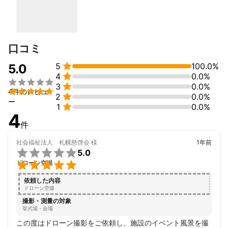
・ドローン操縦体験会

・国家ライセンス修了審査員

・JUIDA認定ドローン講習講師

・ドローン操縦各種研修講師（目視外、夜間飛行）
アピールポイント
口コミ
英国（CAA）、EU（EASA）、米国（FAA）のリモートパイロット
登録（非商用）も行っています。英国とスイスでの撮影実績も有

5
100.0%
5.0
り、撮影に必要な英会話はできますので、撮影助手として海外へ

4
0.0%

の同行も可能です。※海外渡航歴：80回以上


3
0.0%

4件のレビュ
一眼レフの経験は40年以上です。静止画のご依頼も可能です。


2
0.0%
ー

1
0.0%
4
所有資格：

件
一等無人航空機操縦士

無人航空機国家ライセンス修了審査員

社会福祉法人 札幌慈啓会
様
1年前
JUIDAプラント点検専門操縦士


5.0
国家ライセンスドローンスクール講師


ドローン空撮
JUIDA認定無人航空機安全運行管理者

JUIDA認定無人航空機操縦技能

依頼した内容
DJI CAMPインストラクター

ドローン空撮
DPCA認定災害調査撮影技能士

撮影・測量の対象
DPCA認定計測撮影技能士

挙式場・会場
JDIC(DPCA)認定座学インストラクター

この度はドローン撮影をご依頼し、施設のイベント風景を撮
赤外線建物診断技能師
