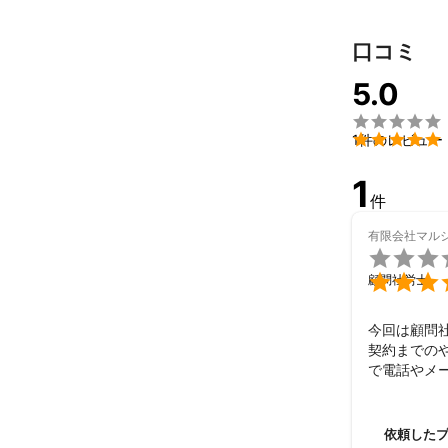
就業規則作成

労使協定作成

口コミ
賃金規定作成

労働基準監督署
5.0
企業内保育園設
美容学校講師（

商工会議所に

1件のレビュー
アピールポイ
製造業・医療
1
社労士事務所で
件
各業界独特の問
有限会社マル
経営者に寄り

します。

顧問社労士
今回は顧問
契約までの
で電話やメ
依頼した