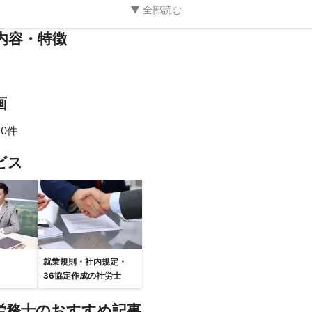
内容・特徴
画
0件
ビス
就業規則・社内規定・
36協定作成の社労士
労務士のおすすめ記事