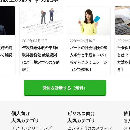
日
2019年04月17日
2019年04月16日
2019年
入時の罰
年次有給休暇の年5日
パートの社会保険の加
社会保
いて解説
取得義務化 就業規則
入条件と手続き～いく
とは？
にどう規定するのか解
らから？シミュレーシ
方法を
説！
ョンで確認！
き】
費用を診断する（無料）
個人向け
ビジネス向け
依
人気カテゴリ
人気カテゴリ
個
エアコンクリーニング
ビジネス向けカメラマン
法