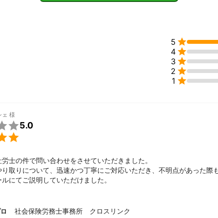
の監査対応


5
立


4
化学）


3
おけるセミナー講師

2
ント

1
・介護・美容・ネイル・飲食・その他サービス業と様々な業種を１０年
さらに経験を積み、独立しました。

題に真摯に向かい合い、雇用関係の助成金も年間100件ほど申請してき
シェ
様
添って一緒に汗をかいて会社にとってより良い方向へ向かうように全力

5.0

社労士の件で問い合わせをさせていただきました。

やり取りについて、迅速かつ丁寧にご対応いただき、不明点があった際
ールにてご説明していただけました。
社会保険労務士事務所 クロスリンク
プロ