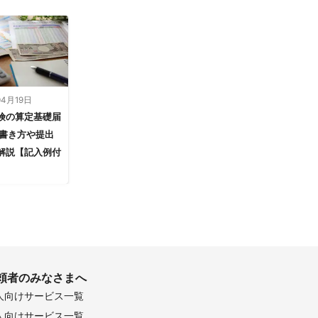
04月19日
険の算定基礎届
 書き方や提出
解説【記入例付
頼者のみなさまへ
人向けサービス一覧
人向けサービス一覧