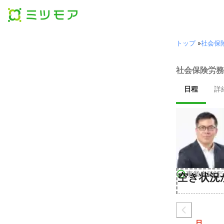
トップ
»
社会保
社会保険労務
日程
詳
事業者確認
空き状況
日