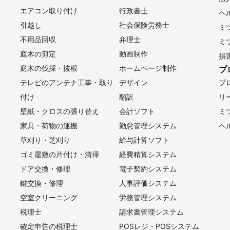
エアコン取り付け
行政書士
ヘ
引越し
社会保険労務士
ミ
不用品回収
弁理士
ミ
庭木の剪定
動画制作
損
庭木の伐採・抜根
ホームページ制作
プ
テレビのアンテナ工事・取り
デザイン
プ
付け
翻訳
リ
壁紙・クロスの張り替え
会計ソフト
ミ
家具・荷物の運搬
勤怠管理システム
ヘ
草刈り・芝刈り
給与計算ソフト
ゴミ屋敷の片付け・清掃
経費精算システム
ドア交換・修理
電子契約システム
鍵交換・修理
人事評価システム
空室クリーニング
労務管理システム
税理士
請求書管理システム
確定申告の税理士
POSレジ・POSシステム