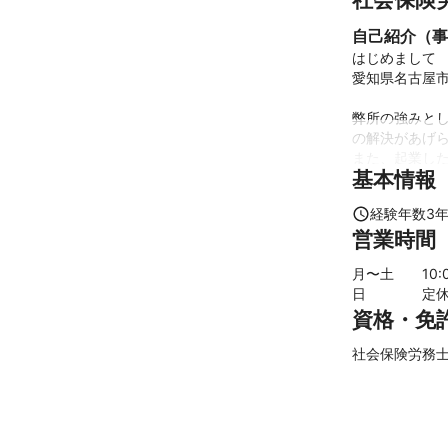
自己紹介（事
はじめまして

愛知県名古屋市
弊所の強みと
の解決があげら
また、起業した
基本情報
特に昨今の法律
毎年のように
経験年数
3
す。

営業時間
商工会議所での
月〜土
10
:
これまでの実
日
定
雇用関係助成金
資格・免
社会保険の新規
雇用保険の新規
社会保険労務士 
労働保険の新規
社会保険の算定 
雇用保険の離職
労働保険料の年
給与計算
