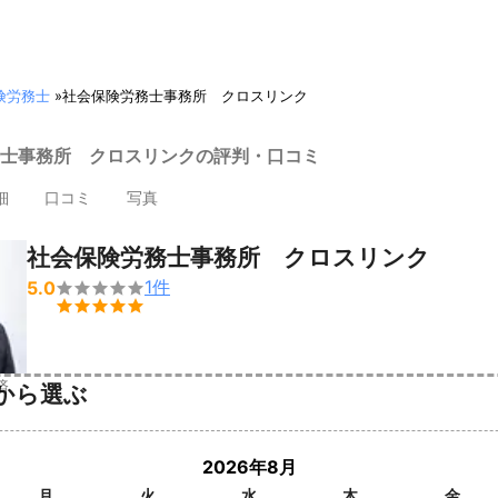
険労務士
»
社会保険労務士事務所 クロスリンク
士事務所 クロスリンクの評判・口コミ
細
口コミ
写真
社会保険労務士事務所 クロスリンク
1
件
5.0


済
から選ぶ
2026年8月
月
火
水
木
金