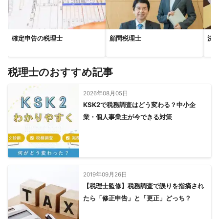
確定申告の税理士
顧問税理士
決
税理士のおすすめ記事
2026年08月05日
KSK2で税務調査はどう変わる？中小企
業・個人事業主が今できる対策
2019年09月26日
【税理士監修】税務調査で誤りを指摘され
たら「修正申告」と「更正」どっち？