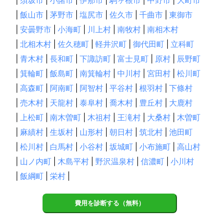
|
須坂市
|
小諸市
|
伊那市
|
駒ヶ根市
|
中野市
|
大町市
|
飯山市
|
茅野市
|
塩尻市
|
佐久市
|
千曲市
|
東御市
|
安曇野市
|
小海町
|
川上村
|
南牧村
|
南相木村
|
北相木村
|
佐久穂町
|
軽井沢町
|
御代田町
|
立科町
|
青木村
|
長和町
|
下諏訪町
|
富士見町
|
原村
|
辰野町
|
箕輪町
|
飯島町
|
南箕輪村
|
中川村
|
宮田村
|
松川町
|
高森町
|
阿南町
|
阿智村
|
平谷村
|
根羽村
|
下條村
|
売木村
|
天龍村
|
泰阜村
|
喬木村
|
豊丘村
|
大鹿村
|
上松町
|
南木曽町
|
木祖村
|
王滝村
|
大桑村
|
木曽町
|
麻績村
|
生坂村
|
山形村
|
朝日村
|
筑北村
|
池田町
|
松川村
|
白馬村
|
小谷村
|
坂城町
|
小布施町
|
高山村
|
山ノ内町
|
木島平村
|
野沢温泉村
|
信濃町
|
小川村
|
飯綱町
|
栄村
|
費用を診断する（無料）