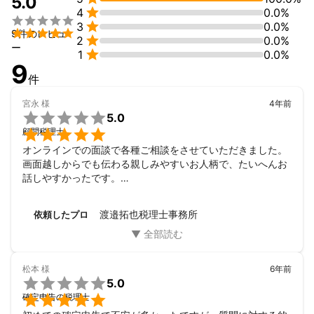
5.0
アピールポイント

4
0.0%
昔からサービス業のアルバイトなどを



3
0.0%
通じ人と人との繋がりや相手の立場を


9件のレビュ

2
0.0%
考えるようになり、税理士としても

ー

1
0.0%
経営者様の事を第一に考え、

9
相手のかゆいところに手が届く

件
そんな存在でありたいと思っております。

34歳と未熟な部分はございますが

宮永
様
4年前

フットワークの軽さとスピーディかつ

5.0
丁寧な仕事の対応は自信があります^ ^


顧問税理士
経営者様のビジネスがより良い方向に

オンラインでの面談で各種ご相談をさせていただきました。

進むように私が全力でサポート致します！
画面越しからでも伝わる親しみやすいお人柄で、たいへんお
話しやすかったです。

見積もりのみならず、ちょっとした相談にも応じていただけ
てとても助かりました。

渡邉拓也税理士事務所
依頼したプロ
あと数件見積もりを取る予定でしたが、面談後すぐに渡邊先
生に決めました。

今後ともどうぞよろしくお願い致します。
松本
様
6年前

5.0

確定申告の税理士