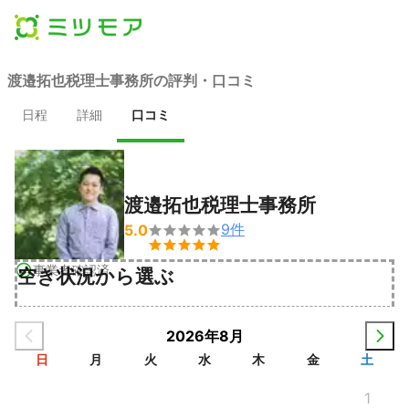
渡邉拓也税理士事務所の評判・口コミ
日程
詳細
口コミ
渡邉拓也税理士事務所
9
件
5.0


事業者確認済
空き状況から選ぶ
2026年8月
日
月
火
水
木
金
土
1