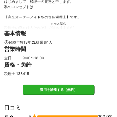
はじめまして！税理士の渡邉と申します。

私のコンセプトは

【完全オーダーメイド型の専任税理士】です。

税理士の存在は人それぞれではありますが、

基本情報
私は経営者の一生のパートナーだと思っております。

ですが現状そうでないことも少なくはありません。

経験年数
13
年
従業員
1
人
経営者は孤独で悩みも多いかと思いますが

営業時間
そんな時に側に寄り添えるパートナーでありたいとの思いで

お仕事させて頂いております。堅い関係ではなく、もっと身近な
全日
9
:00〜
18
:00
存在として深いお付き合いをしていけたらと思います^ ^

資格・免許
フットワークの軽さとスピーディかつ丁寧な対応は

34歳の税理士だからこそです！

税理士 138415
経営者様とのステキな事業展開ができることを

心より望んでおります^ ^

また初回のご面談、ご相談は無料で対応致しますので

費用を診断する（無料）
これまでの実績
会計事務所数カ所での実務経験(6年)

口コミ
会社設立手続を始めスタートアップの会社様から年商30億以上の
会社様まで幅広い会社様を担当。

5
100.0%