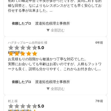
初めての確定申告で不安が多かったですが、質問に対する的
確な回答と、なによりもレスポンスがとても早く安心してお
任せする事が出来ました。

これからも末長いお付き合いが出来ればと思っていますので
宜しくお願い致します。
渡邉拓也税理士事務所
依頼したプロ
ハグタップルーム合同会社
様
6年前

5.0

顧問税理士
お見積もりの段階から敏速かつ丁寧な対応でした。

実際にお会いしても年齢はお若いのですが、人柄もフットワ
ークも良く、説明も分かりやすく、これからお付き合いして
いく上でとても信頼のおける先生だなと思いました。

今後ともどうぞよろしくお願い申し上げます。
渡邉拓也税理士事務所
依頼したプロ
村上
様
7年前

5.0
確定申告の税理士