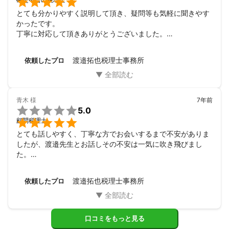

とても分かりやすく説明して頂き、疑問等も気軽に聞きやす
かったです。

丁寧に対応して頂きありがとうございました。

これから長い付き合い希望しておりますので今後ともお願い
します。
渡邉拓也税理士事務所
依頼したプロ
青木
様
7年前

5.0

顧問税理士
とても話しやすく、丁寧な方でお会いするまで不安がありま
したが、渡邉先生とお話しその不安は一気に吹き飛びまし
た。

税理の事など無知な私に沢山丁寧に分かりやすく教えて下さ
いました。

渡邉拓也税理士事務所
依頼したプロ
今後も渡邉先生にお願いするので宜しくお願い致します。
口コミをもっと見る