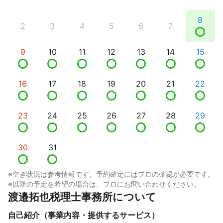
8
2
3
4
5
6
7
9
10
11
12
13
14
15
16
17
18
19
20
21
22
23
24
25
26
27
28
29
30
31
※空き状況は参考情報です。予約確定にはプロの確認が必要です。
※以降の予定を希望の場合は、プロにお問い合わせください。
渡邉拓也税理士事務所について
自己紹介（事業内容・提供するサービス）