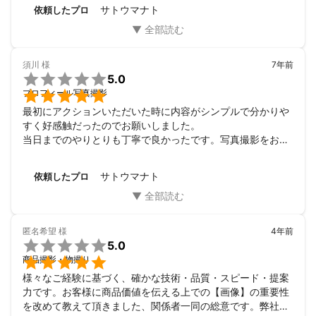
サトウマナト
依頼したプロ
に仕上げること、

リピート撮影では、クオリティを上げる努力や、撮影効率を上げ
ること考えることです。

須川
様
7年前

5.0
★ミツモアではハイアマ方も混じっておりますが弊社は専門業社

プロフィール写真撮影
です★

特に商品撮影において、品質撮影スピードにおいて素人とプロに
最初にアクションいただいた時に内容がシンプルで分かりや
差が顕著です。

すく好感触だったのでお願いしました。

当日までのやりとりも丁寧で良かったです。写真撮影をお願
いする事が初めてで、お会いするまで色々不安がありました
が、お会いしたらとても気さくてで感じの良い方だったので
サトウマナト
依頼したプロ
すぐに安心感に変わりました。ヘアメイクの方も良い方で腕
も良く、写真撮影もとても丁寧にしていただき大満足でし
た。まさにお値段以上の内容でした。また写真を撮る時には
是非お願いしたいです。

匿名希望
様
4年前
依頼した背景は、会社のホームページにスタッフ紹介に写真

5.0
を載せる事になったのがきっかけです。写真館など調べると

商品撮影・物撮り
ヘアメイク付きで2万円かかるところもザラでした。以前聞
様々なご経験に基づく、確かな技術・品質・スピード・提案
いてある事があったミツモアでカメラマンさんを探したとこ
力です。お客様に商品価値を伝える上での【画像】の重要性
ろ、低価格で内容が良さそうだったのでお願いしました。

を改めて教えて頂きました、関係者一同の総意です。弊社要
選んだ決め手は、最初にアクションいただいた時に内容がシ