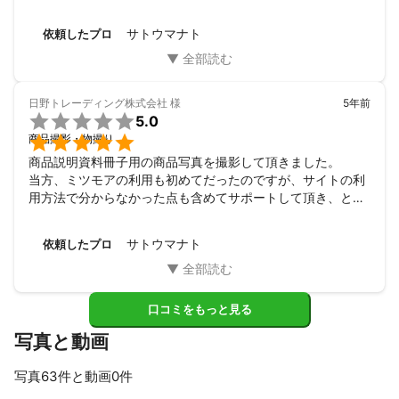
件に合わせ柔軟に対応いただき、本当にありがとうございま
ンプルで分かりやすく好感触だったのでお願いしました。

した。また次の機会の際には、宜しくお願い致します！
当日までのやりとりも丁寧で良かったです。写真撮影をお願
サトウマナト
依頼したプロ
いする事が初めてで、お会いするまで色々不安がありました
が、お会いしたらとても気さくてで感じの良い方だったので
すぐに安心感に変わりました。ヘアメイクの方も良い方で腕
も良く、写真撮影もとても丁寧にしていただき大満足でし
日野トレーディング株式会社
様
5年前
た。まさにお値段以上の内容でした。また写真を撮る時には

5.0
是非お願いしたいです。

商品撮影・物撮り
商品説明資料冊子用の商品写真を撮影して頂きました。

当方、ミツモアの利用も初めてだったのですが、サイトの利
用方法で分からなかった点も含めてサポートして頂き、とて
も助かりました。

撮影当日は現品持ち込みで撮影立ち合いもさせて頂きました
サトウマナト
依頼したプロ
が、事前の打ち合わせから商品撮影におけるポイントなどを
含め、丁寧に説明頂けたので、安心して撮影をお任せするこ
とができました。

撮影後の画像処理についても要望に対しタイムリーに画像サ
口コミをもっと見る
ンプルを提示頂けたので、納期に余裕をもって納品完了して
写真と動画
頂けました。

今後も機会がありましたら是非依頼をさせて頂きたいと考え
写真63件と動画0件
ています。