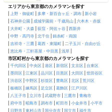
エリアから東京都のカメラマンを探す
|
上野・御徒町
|
多摩・新百合ヶ丘・調布
|
新小岩
|
石神井公園
|
成城学園前・千歳烏山
|
六本木・赤坂
|
大井町・大森
|
荻窪・阿佐ヶ谷
|
西新井
|
中野・高円寺
|
北千住
|
錦糸町・両国
|
吉祥寺・三鷹
|
葛西・東陽町
|
二子玉川・自由が丘
|
恵比寿・三軒茶屋・中目黒
|
浅草
|
市区町村から東京都のカメラマンを探す
|
千代田区
|
中央区
|
港区
|
新宿区
|
文京区
|
台東区
|
墨田区
|
江東区
|
品川区
|
目黒区
|
大田区
|
世田谷区
|
渋谷区
|
中野区
|
杉並区
|
豊島区
|
北区
|
荒川区
|
板橋区
|
練馬区
|
足立区
|
葛飾区
|
江戸川区
|
八王子市
|
立川市
|
武蔵野市
|
三鷹市
|
青梅市
|
府中市
|
昭島市
|
調布市
|
町田市
|
小金井市
|
小平市
|
日野市
|
東村山市
|
国分寺市
|
国立市
|
福生市