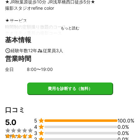
★JR秋葉原徒歩10分 JR浅草橋西口徒歩5分★

撮影スタジオrefine color

★サービス

時間制の定額撮り放題のコース

クオリティ重視の撮影コース

基本情報
人物撮影コース

出張撮影

経験年数
12
年
従業員
3
人
高度な画像処理

営業時間
★設備

全日
8
:00〜
19
:00
駐車場有り

個室・ヘアメイクルーム

キッチンカウンター

費用を診断する（無料）
経験豊富な広告撮影カメラマンが

写真の品質と価格をお客様の理想する形になるように提案致しま
す。

口コミ
気兼ねなくご相談くださいませ。


5
100.0%
5.0

4
0.0%


3
0.0%
★お仕事確定前のご相談も受け付けております。


12件のレビュ

2
0.0%
緊急性のある撮影のご相談ください。