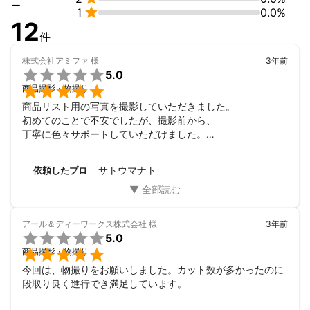
ー

1
0.0%
これまでの実績
12
主な実績を下記にまとめております。

件
企業・団体様向けサービス

株式会社アミファ
様
3年前
・大手オークション会社のカタログ用商品撮影


5.0
・アパレルメーカーのWEB用商品撮影


商品撮影・物撮り
・化粧品メーカーのWEB用商品撮影

商品リスト用の写真を撮影していただきました。

・企業様社長インタビュー記事の撮影

初めてのことで不安でしたが、撮影前から、

・病院のWEB用撮影

丁寧に色々サポートしていただけました。

・飲食店のメニュー・WEB用撮影

お人柄もとても良く、撮影当日も楽しい雰囲気で、

色々汲み取っていただき、本当に助かりました。

個人様向けサービス

サトウマナト
依頼したプロ
納期のことで無理をお願いしてしまいましたが、

・飲食店のメニュー・WEB用撮影

快くご対応いただき、どの写真もとても綺麗で、

・飲食店のメニュー・WEB用撮影

社内で大好評です。

・就活用プロフィール撮影

リストの完成が待ち遠しいです。

・オーディション用プロフィール撮影

アール＆ディーワークス株式会社
様
3年前
ありがとうございました。


・家族の記念撮影

5.0
また依頼させていただきたいです。
・結婚式、パーティーの記念撮影

商品撮影・物撮り
アピールポイント
今回は、物撮りをお願いしました。カット数が多かったのに
クオリティを重視するポスター案件から、効率優先のカタログ案
段取り良く進行でき満足しています。
件まで行っております。

重要なことは、担当するクライアント様の販売利益を上げる写真