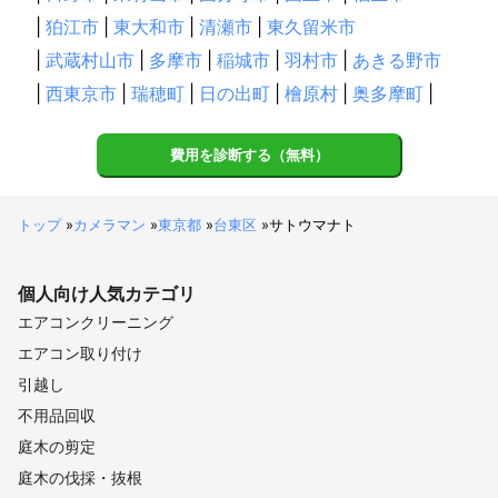
|
狛江市
|
東大和市
|
清瀬市
|
東久留米市
|
武蔵村山市
|
多摩市
|
稲城市
|
羽村市
|
あきる野市
|
西東京市
|
瑞穂町
|
日の出町
|
檜原村
|
奥多摩町
|
費用を診断する（無料）
トップ
»
カメラマン
»
東京都
»
台東区
»
サトウマナト
個人向け
人気カテゴリ
エアコンクリーニング
エアコン取り付け
引越し
不用品回収
庭木の剪定
庭木の伐採・抜根