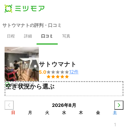
サトウマナトの評判・口コミ
日程
詳細
口コミ
写真
サトウマナト
12
件
5.0


事業者確認済
空き状況から選ぶ
2026年8月
日
月
火
水
木
金
土
1