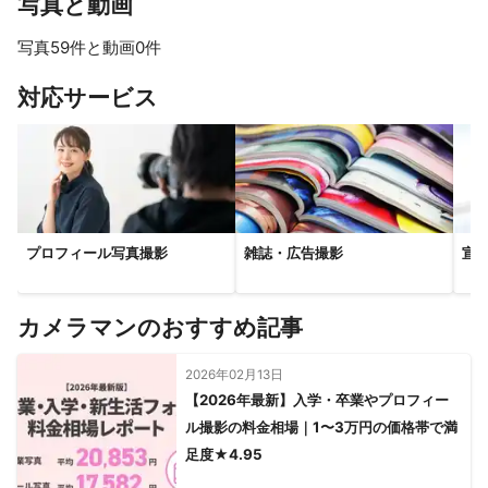
写真と動画
写真59件と動画0件
すべて見る
対応サービス
プロフィール写真撮影
雑誌・広告撮影
宣
カメラマンのおすすめ記事
2026年02月13日
【2026年最新】入学・卒業やプロフィー
ル撮影の料金相場｜1〜3万円の価格帯で満
足度★4.95