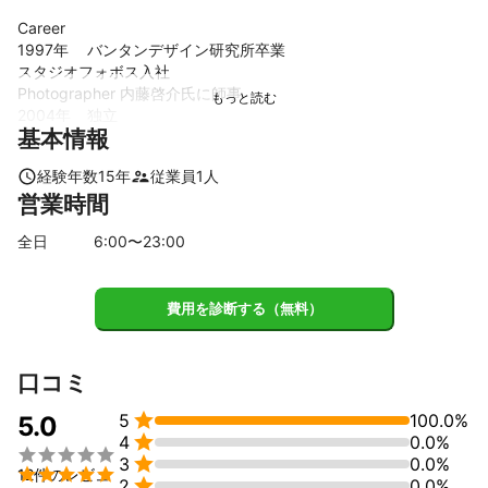
Career

1997年	バンタンデザイン研究所卒業

スタジオフォボス入社

Photographer 内藤啓介氏に師事

2004年	独立

基本情報
これまでの実績
経験年数
15
年
従業員
1
人
Works

営業時間
Magazine

Zipper、nina’s、mini、Smart、CUTiE、spring、InRed、GLO
全日
6
:00〜
23
:00
W、ViVi、it LOVE、大人のおしゃれ手帖、LARME、Glamorus、S
EDA、Seventeen、meｒ、HugMug、クシュフル、音楽と人、美
人百花、マンスリー吉本、百日草、Ocappa、ヘアモード、SAKU
費用を診断する（無料）
RA、ひよこクラブ、たまごクラブ

EARTHMAGIC(MOOK)、ananヘアカタログ、saitaヘアカタログ、
COOKIE fortune(MOOK)、une nana coo(MOOK)l、Xgirl(MOO
口コミ
K)、MACKINTOSH PHILOSOPHY(MOOK)、YLANG YLANG(MO
OK)、we love rodent!(MOOK)、HBG(MOOK)、snidel(MOOK)、

5
100.0%
5.0
ViVi 109 book


4
0.0%
Book



3
0.0%
奈良裕也「GIRLY HAIR ARRANGE」


12件のレビュ

2
0.0%