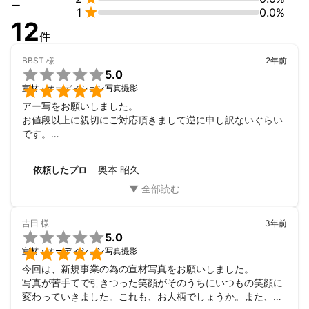
Catalog

ー

1
0.0%
CECILE、Candy Stripper LOOK BOOK、Honey Cinnemon

12
Advertising

件
Blondoll、JELLY BEANS、TOKYO Solamachi、MURUA、Ravijou
r、Free’s Mart、Candy Stripper、Vingt Heuf、新越谷VARIE、

BBST
様
2年前
石川美容理容専門学校パンフレット、バンタンデザイン研究所パ

5.0
ンフレット


宣材・オーディション写真撮影
Catalog

アー写をお願いしました。

キモノのこゝろ、stylife

お値段以上に親切にご対応頂きまして逆に申し訳ないぐらい
CDjk

です。

いとうかなこ、ZEN THE HOLLYWOOD、CIMBA、BLANKY JET 
お人柄もどなたもお話しやご相談しやすい感じ方だと思いま
CITY、東方神起、Mr.Children、SHERBETS、JUDA、浅井健一、
す。

坂本真綾、シーナ&ロケッツ、山崎まさよし、

奥本 昭久
依頼したプロ
納得の行く仕上がりまでお付き合い頂き感謝しております。
SWEET SHOP、エレファントカシマシ、CURIO、Bice、YOSHID
A NAOKI、SILENT SIREN、CIMBA、堀江由衣、スケボーキング

Artist

鳥海浩輔「てきとう」、安元洋貴「４０＋１」青柳文子「青柳マ
吉田
様
3年前

ガジン　あお」、でんぱ組inc.「Dempa・LA・MODE」、神田沙
5.0
也加「Dollygirl」、AMIAYA 「AMIAYA TWINS」、こんどうようぢ

宣材・オーディション写真撮影
「ようぢLAND」、深澤翠の大人Style BOOK、西野もなか「mon
今回は、新規事業の為の宣材写真をお願いしました。

a」、鳥海浩輔・安元洋貴「禁断生ラジオ本」、少年ハリウッド
写真が苦手てで引きつった笑顔がそのうちにいつもの笑顔に
「ハリウッドTVジャパン」品川ヒロシ「品川ブログ　デラック
変わっていきました。これも、お人柄でしょうか。また、お
ス」、家入一真「こんな僕でも社長になれた」、田村裕「ホーム