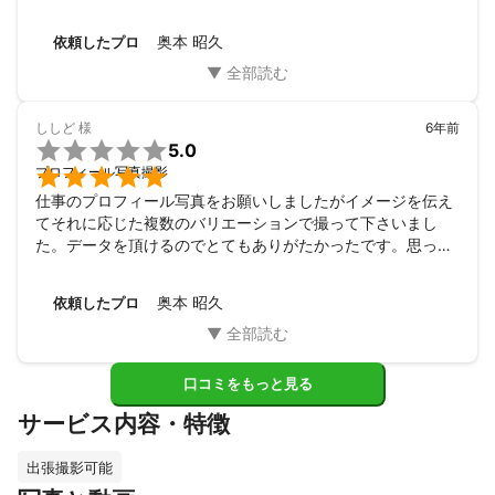
プロならではの本格的な機材も沢山持って来てくださり、仕
上がりも今まで撮っていただいた宣材写真の中で一番良いも
奥本 昭久
依頼したプロ
のとなりました。

要望を汲み取っていただき親切丁寧に進めてくださいまし
た。

近所のスタジオで撮るときは流れ作業のような感じで愛情な
ししど
様
6年前
く進むことが多く仕上がりもイマイチなのですが、奥本さん

5.0
はとても親身に考えて下さり、写真に対しての拘りや愛情も

プロフィール写真撮影
素晴らしかったです。何より楽しく進められたので、それが
仕事のプロフィール写真をお願いしましたがイメージを伝え
写真にも反映されていると思いました。

てそれに応じた複数のバリエーションで撮って下さいまし
お人柄にも感謝です。

た。データを頂けるのでとてもありがたかったです。思って
また何かあるときは宜しくお願い致します。
いたよりも、複数のverで撮れたので当初のプロフィール以
外にも使え、助かりました。屋内での撮影ですが、光の加減
奥本 昭久
依頼したプロ
で屋外撮影のようにしていただいたのも、流石だなぁと思い
ました。
口コミをもっと見る
サービス内容・特徴
出張撮影可能