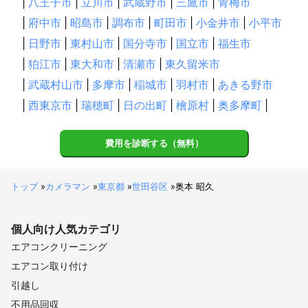
|
八王子市
|
立川市
|
武蔵野市
|
三鷹市
|
青梅市
|
府中市
|
昭島市
|
調布市
|
町田市
|
小金井市
|
小平市
|
日野市
|
東村山市
|
国分寺市
|
国立市
|
福生市
|
狛江市
|
東大和市
|
清瀬市
|
東久留米市
|
武蔵村山市
|
多摩市
|
稲城市
|
羽村市
|
あきる野市
|
西東京市
|
瑞穂町
|
日の出町
|
檜原村
|
奥多摩町
|
費用を診断する（無料）
トップ
»
カメラマン
»
東京都
»
世田谷区
»
奥本 昭久
個人向け
人気カテゴリ
エアコンクリーニング
エアコン取り付け
引越し
不用品回収