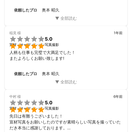
願いしたいと思っています。ありがとうございました。
レス中学生」、松嶋尚美「松嶋裁判」

平松可奈子「KANAKANA」西もなか「mona」、橋口いくよ「猛
奥本 昭久
依頼したプロ
烈に！アロハ萌え」、ケンドーコバヤシ「ケンコバ伝説」、小杉
竜一「薄毛の品格」、

よしもと男前天下統一写真集「TRIP」、吉田菫「すぅ凡」NON S
稲見
様
1年前
TYLE「HON STYLE」、きゃりーぱみゅぱみゅ「きゃりーぼー

5.0
ん」、


宣材・オーディション写真撮影
長谷川潤「ニコジュン」、ビビアンスー写真集、TRIP～男前天下
統一写真集～、はんにゃ「カレンダー」

人柄も仕事も完璧で大満足でした！

Others

またよろしくお願い致します!
2006年 奥本昭久写真展たそがれ -ぼくはそもそも-　表参道ヒル
ズ　ギャラリー同潤会

奥本 昭久
依頼したプロ
2012年　グループ展[F] 大崎O美術館　「isu galr」出展

2013年　グループ展「E」渋谷GALLERY LE DECO５

2014年　COMMERCIAL PHOTO NEW GENERARION PHOTO CR
EATORS 100に選出される
中村
様
6年前
アピールポイント

5.0
ファッション誌やミュージシャンの撮影多くしておりますので、

宣材・オーディション写真撮影
普通の記念写真ではないテイストをご提供できると思います。
先日は有難うございました！

宣材写真をお願いしたのですが素晴らしい写真を撮っていた
だき本当に感謝しております。
