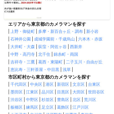
エリアから東京都のカメラマンを探す
|
上野・御徒町
|
多摩・新百合ヶ丘・調布
|
新小岩
|
石神井公園
|
成城学園前・千歳烏山
|
六本木・赤坂
|
大井町・大森
|
荻窪・阿佐ヶ谷
|
西新井
|
中野・高円寺
|
北千住
|
錦糸町・両国
|
吉祥寺・三鷹
|
葛西・東陽町
|
二子玉川・自由が丘
|
恵比寿・三軒茶屋・中目黒
|
浅草
|
市区町村から東京都のカメラマンを探す
|
千代田区
|
中央区
|
港区
|
新宿区
|
文京区
|
台東区
|
墨田区
|
江東区
|
品川区
|
目黒区
|
大田区
|
世田谷区
|
渋谷区
|
中野区
|
杉並区
|
豊島区
|
北区
|
荒川区
|
板橋区
|
練馬区
|
足立区
|
葛飾区
|
江戸川区