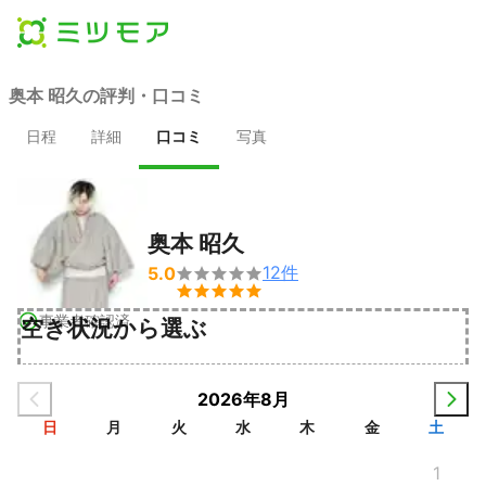
奥本 昭久の評判・口コミ
日程
詳細
口コミ
写真
奥本 昭久
12
件
5.0


事業者確認済
空き状況から選ぶ
2026年8月
日
月
火
水
木
金
土
1