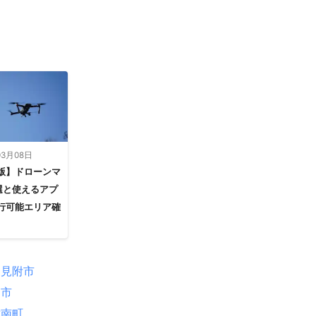
03月08日
版】ドローンマ
選と使えるアプ
行可能エリア確
見附市
沼市
津南町