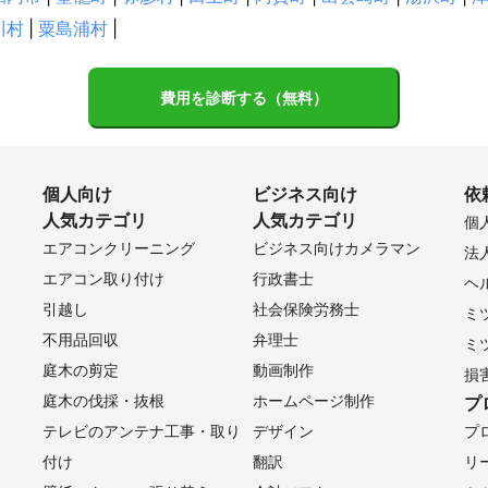
川村
|
粟島浦村
|
費用を診断する（無料）
個人向け
ビジネス向け
依
人気カテゴリ
人気カテゴリ
個
エアコンクリーニング
ビジネス向けカメラマン
法
エアコン取り付け
行政書士
ヘ
引越し
社会保険労務士
ミ
不用品回収
弁理士
ミ
庭木の剪定
動画制作
損
庭木の伐採・抜根
ホームページ制作
プ
テレビのアンテナ工事・取り
デザイン
プ
付け
翻訳
リ