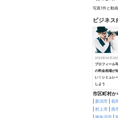
写真1件と動画
ビジネス
2022年04月26
プロフィール
の料金相場が
い！シミュレ
しよう
市区町村か
|
新潟市
|
長
|
村上市
|
燕
|
南魚沼市
|