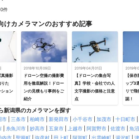
0件
向けカメラマンのおすすめ記事
日
2018年10月09日
2019年04月01日
2019年
写真撮影
ドローン空撮の撮影費
【ドローンの集合写
【保存
知りた
用を徹底解説！ドロー
真】学校・会社での人
ップ3
ーション
ンの見積もり事例をご
文字撮影の価格と注意
リで飛
紹介
点
認！
ら新潟県のカメラマンを探す
岡市
|
三条市
|
柏崎市
|
新発田市
|
小千谷市
|
加茂市
|
十日町市
|
市
|
糸魚川市
|
妙高市
|
五泉市
|
上越市
|
阿賀野市
|
佐渡市
|
魚
胎内市
|
聖籠町
|
弥彦村
|
田上町
|
阿賀町
|
出雲崎町
|
湯沢町
|