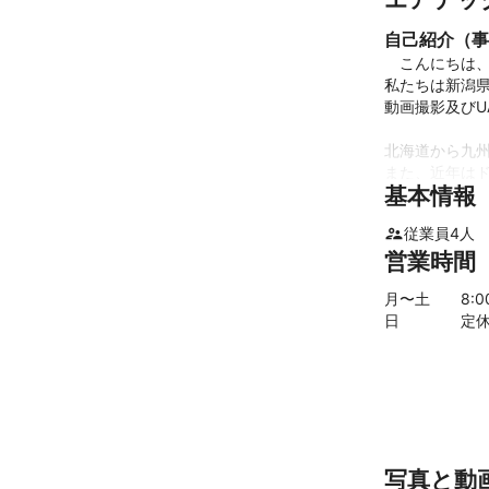
自己紹介（事
　こんにちは、
私たちは新潟県
動画撮影及びU
北海道から九州
また、近年はド
基本情報
弊社では20年
できます。

従業員
4
人
営業時間
・空中写真を使
・日本全国での
月〜土
8
:
・人口集中地区
日
定
写真と動