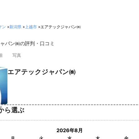
マン
»
新潟県
»
上越市
»
エアテックジャパン㈱
ャパン㈱の評判・口コミ
細
写真
エアテックジャパン㈱
済
から選ぶ
2026年8月
月
火
水
木
金