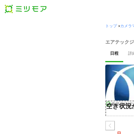
トップ
»
カメラ
エアテックジ
日程
詳
事業者確認
空き状況
日