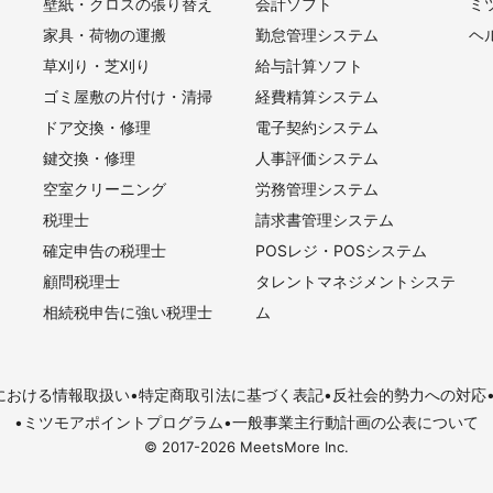
壁紙・クロスの張り替え
会計ソフト
ミ
家具・荷物の運搬
勤怠管理システム
ヘ
草刈り・芝刈り
給与計算ソフト
ゴミ屋敷の片付け・清掃
経費精算システム
ドア交換・修理
電子契約システム
鍵交換・修理
人事評価システム
空室クリーニング
労務管理システム
税理士
請求書管理システム
確定申告の税理士
POSレジ・POSシステム
顧問税理士
タレントマネジメントシステ
相続税申告に強い税理士
ム
における情報取扱い
特定商取引法に基づく表記
反社会的勢力への対応
ミツモアポイントプログラム
一般事業主行動計画の公表について
© 2017-
2026
MeetsMore Inc.