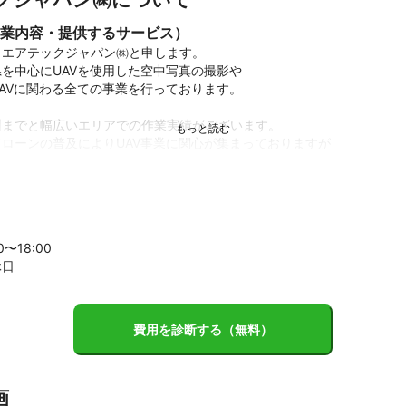
業内容・提供するサービス）
エアテックジャパン㈱と申します。

を中心にUAVを使用した空中写真の撮影や

AVに関わる全ての事業を行っております。

までと幅広いエリアでの作業実績がございます。

ローンの普及によりUAV事業に関心が集まっておりますが

以上の事業経験を有しており、お客様の要望に応える提案が

用した写真測量での三次元データ作成可能

無人航空機の許可承認済

00〜
18
:00
、高速道路、高圧送電線（鉄塔）、海、川の上空飛行可能

休日
費用を診断する（無料）
画