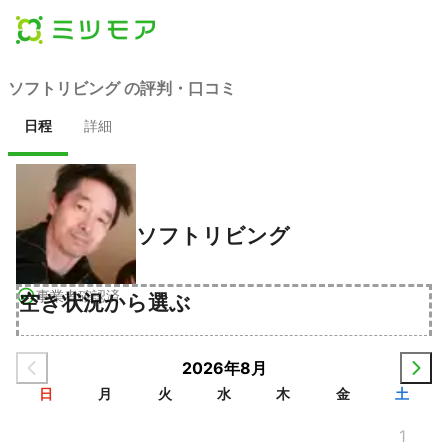
ソフトリビング の評判・口コミ
日程
詳細
ソフトリビング
事業者確認済
空き状況から選ぶ
2026年8月
日
月
火
水
木
金
土
1