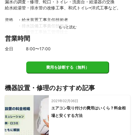
漏水の調査・修理、蛇口・トイレ・洗面台・給湯器の交換

給水給湯管・排水管の改修工事、和式トイレ⇨洋式工事など。

資格　・給水装置工事主任技術者

　　　・排水設備工事責任技術者

　　　・二級管工事施工管理技士

営業時間
　　　・二級建築配管技能士

　　　・浄化槽設備士

全日
8
:00〜
17
:00
　　　・浜松市上下水道指定工事店

　　　・磐田市上下水道指定工事店

　　　　などがあります。
費用を診断する（無料）
機器設置・修理のおすすめ記事
2021年02月06日
エアコン取り付けの費用はいくら？料金相
場と安くする方法