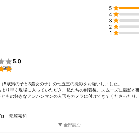

5

4
らどうぞ宜しくお願い致します。

3
績

2
として横浜にある披露宴会場にてスナップ撮影を15年位しておりました

1
ル・家族写真・ポートレート等さまざまに活動しております。


5.0

出張撮影
ンダーウォール展

（5歳男の子と3歳女の子）の七五三の撮影をお願いしました。

ちより早く現場に入っていただき、私たちの到着後、スムーズに撮影が
子どもの好きなアンパンマンの人形をカメラに付けてきてくださったり
ったりして、上手に注意を引きながら撮影対応いただきました。

ジンKYOTO展

くな方で、朝の美容院では緊張しきりで一言も喋らなかった娘も、撮影
ランプリ

顔が見られました。

龍崎嘉和
プロ
ットで今後の流れなどをわかりやすく説明いただけた点も助かりました。
ント
マンさんにお願いするのは初めての経験でしたが、安心してお任せする
トグラファーとしてベテランになってしまいました。

る七五三となりました。ありがとうございました！