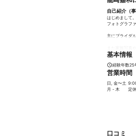
自己紹介（事
はじめまして。
フォトグラファ
主にブライダル
また家族写真や
基本情報
経験年数
25
高校卒業後企
営業時間
土日をメインに
日, 金〜土
9
:
ミツモアの登録
月 - 木
定
撮影の経験は沢
す。

温もりのある写
口コミ
れば幸いです。