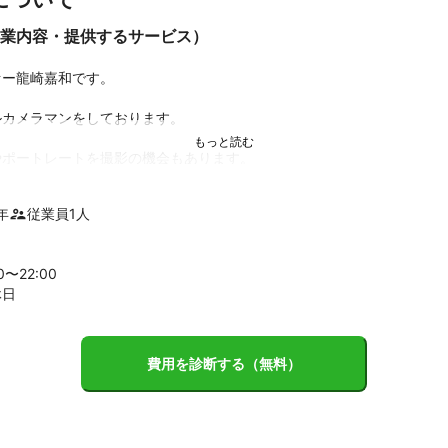
業内容・提供するサービス）


ー龍崎嘉和です。

カメラマンをしております。

ポートレートを撮影の機会もあります。

年
従業員
1
人
業PR誌等の編集スタッフとして活動したのち写真に携わり、ブライダル
撮影していました。

00〜
22
:00
は最近致しました。

休日
山有り(当然ですが)、特にコミュニケーションを取りながらの撮影を
費用を診断する（無料）
真。10年、20年さらにおじいちゃん、おばあちゃんになられた時の良

