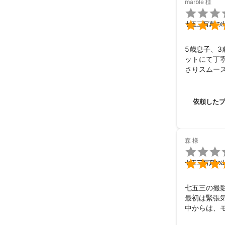
marble
様
当日は緊張を共


七五三写真の
何気ない瞬間も
5歳息子、
ットにて丁
温かい思い出と
さりスムー
らパッと明
ることがで
前にリクエ
依頼した
満足な仕上
とうござい
森
様


七五三写真の
七五三の撮影
最初は緊張
中からは、
おりました