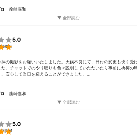
龍崎嘉和
プロ

5.0

出張撮影
参拝の撮影をお願いいたしました。天候不良にて、日付の変更も快く受
した。チャットでのやり取りも色々説明していただいたり事前に祈祷の
り、安心して当日を迎えることができました。

、早めに入っていただき、ロケハンなどもしていただき、スムーズに撮
た。秋らしい小道具、七五三らしいアイテムなど用意していただき、思い
真で、残していただけました。

龍崎嘉和
プロ
性には打ち解けない子どもも、すぐに打ち解け、ずっとニコニコでした
嬉しいです！

ございました。

5.0

出張撮影