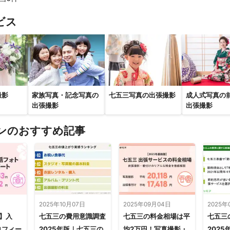
すべて見る
ビス
撮影
家族写真・記念写真の
七五三写真の出張撮影
成人式写真の
出張撮影
出張撮影
ンのおすすめ記事
日
2025年10月07日
2025年09月04日
2025年
新】入
七五三の費用意識調査
七五三の料金相場は平
七五三
ロフィー
2025年版｜七五三の
均2万円！写真撮影・
202