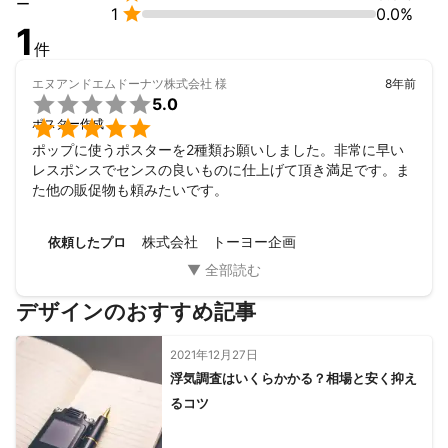
ー

1
0.0%
各種製品マニュアルの外国語版制作

1
各種翻訳・プルーフィング

件
and more...

エヌアンドエムドーナツ株式会社
様
8年前
●出版支援


5.0
社史や年史などの記念誌から社内報や広報誌などの定期刊行物ま

ポスター作成
で、高品質な書籍を制作するための出版支援を行っています。

ポップに使うポスターを2種類お願いしました。非常に早い
当社が全体構成に必要なディレクションを行ない、原稿作成や編
レスポンスでセンスの良いものに仕上げて頂き満足です。ま
集業務、 またそれにともなう取材や写真撮影など、ワンストップ
た他の販促物も頼みたいです。
なサービスを展開しています。

●主な実績

取材業務全般、テープ起こし、座談会の企画、取材からの原稿作
株式会社 トーヨー企画
依頼したプロ
成

写真撮影

原稿執筆、リライト

デザインのおすすめ記事
編集、校正

各種レイアウト

Texデータを利用した書籍作成

2021年12月27日
J-STAGE支援

浮気調査はいくらかかる？相場と安く抑え
るコツ