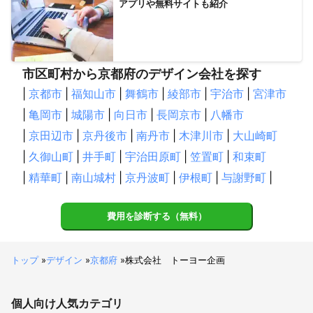
アプリや無料サイトも紹介
市区町村から京都府のデザイン会社を探す
|
京都市
|
福知山市
|
舞鶴市
|
綾部市
|
宇治市
|
宮津市
|
亀岡市
|
城陽市
|
向日市
|
長岡京市
|
八幡市
|
京田辺市
|
京丹後市
|
南丹市
|
木津川市
|
大山崎町
|
久御山町
|
井手町
|
宇治田原町
|
笠置町
|
和束町
|
精華町
|
南山城村
|
京丹波町
|
伊根町
|
与謝野町
|
費用を診断する（無料）
トップ
»
デザイン
»
京都府
»
株式会社 トーヨー企画
個人向け
人気カテゴリ