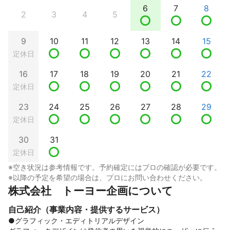
6
7
8
2
3
4
5
9
10
11
12
13
14
15
定休日
16
17
18
19
20
21
22
定休日
23
24
25
26
27
28
29
定休日
30
31
定休日
※空き状況は参考情報です。予約確定にはプロの確認が必要です。
※以降の予定を希望の場合は、プロにお問い合わせください。
株式会社　トーヨー企画について
自己紹介（事業内容・提供するサービス）
●グラフィック・エディトリアルデザイン
