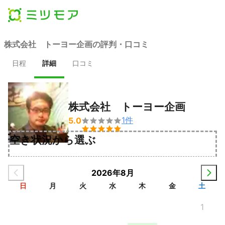
株式会社 トーヨー企画の評判・口コミ
日程
詳細
口コミ
株式会社 トーヨー企画
1
件
5.0


空き状況から選ぶ
2026年8月
日
月
火
水
木
金
土
1