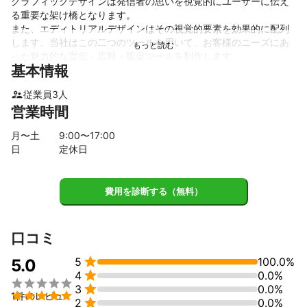
グラフィックデザインは発信者の思いを視覚的にユーザーに伝え
る重要な架け橋となります。

また、エディトリアルデザインはその視覚的要素を効果的に配列
します。当社はこの二つのツールを用いて、お客様のニーズにあ
った魅力的な宣伝・広報・販促ツールを制作します。

基本情報
●主な実績

観光プロジェクトのポスター/パンフレットデザイン・コピーライ
従業員
3
人
ティング・制作

営業時間
各種イベント・告知用のポスターデザイン・制作

ブックカバー・ページレイアウト等のエディトリアルデザイン・
月〜土
9
:00〜
17
:00
制作

日
定休日
and more...

●多言語翻訳・古文書復刻・組版

費用を診断する（無料）
各種外国語の翻訳と、それを用いた組版。専門性の高い古文書を
復刻するための組版技術。

当社の翻訳・組版技術は学術・教育機関や出版社はもとより、グ
ローバル化を目指す企業様からも高い評価を得ています。

口コミ
●主な実績


5
100.0%
室町時代古文書の復刻・組版・制作

5.0

4
0.0%
16世紀蘭仏辞書の復刻・組版・制作



3
0.0%
古代中国展覧会図録の多言語組版・制作


1件のレビュ

2
0.0%
各種寺社パンフレット外国語版の翻訳・デザイン・制作
