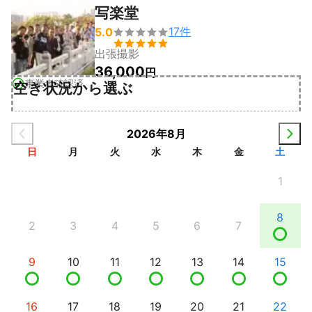
写楽堂
17
件
5.0


出張撮影
36,000
円
事業者確認済
空き状況から選ぶ
2026年8月
日
月
火
水
木
金
土
1
8
2
3
4
5
6
7
9
10
11
12
13
14
15
16
17
18
19
20
21
22