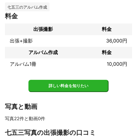
・洗練した感じがよいとか、明るい感じ、ふんわりした等、イメ
ージをお伝え下さい

七五三のアルバム作成
・バストアップ・顔・全身、印刷するか、web使用かお伝え下さ
料金
い。撮り分けたり、文字入れスペースを作ったりします

出張撮影
料金
≪ポリシー≫

技術も大事ですが、横着な人、約束を守らない人、自分を誇大す
出張+撮影
36,000円
る、そんな事が無いように心がけております。

写真に限らず、人との付き合いの中でも

アルバム作成
料金
あの人の笑顔に惚れた・・・！と言う事が多くありませんか？

あなたの笑顔が好きだから、あの人の笑顔にやられちゃった
アルバム1冊
10,000円
よ・・・等

私も良く笑いますので、初対面でも現場を明るく致します。

当方では写真で愛と、感動、幸せを与えるをコンセプトに撮影し
詳しい料金を知りたい
ております。

写真を見られた方でも幸せと感動を共有してもらいたい！

そんな写真を心がけて一生懸命撮影させて頂いていますので、私
写真と動画
だけいつも汗だくです…笑

写真22件と動画0件
すべて見る
これまでの実績
七五三写真の出張撮影の口コミ
≪直近  2019～2020≫
