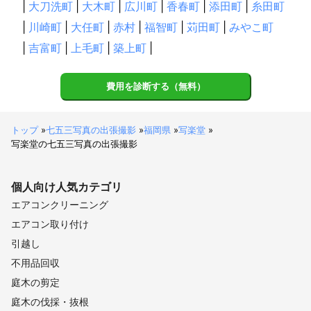
|
大刀洗町
|
大木町
|
広川町
|
香春町
|
添田町
|
糸田町
|
川崎町
|
大任町
|
赤村
|
福智町
|
苅田町
|
みやこ町
|
吉富町
|
上毛町
|
築上町
|
費用を診断する（無料）
トップ
»
七五三写真の出張撮影
»
福岡県
»
写楽堂
»
写楽堂の七五三写真の出張撮影
個人向け
人気カテゴリ
エアコンクリーニング
エアコン取り付け
引越し
不用品回収
庭木の剪定
庭木の伐採・抜根