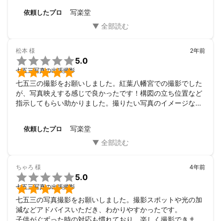
たり、前日にもご連絡下さり場所についての詳細を丁寧に教
写楽堂
依頼したプロ
えて下さりとても安心して当日を迎えられました。当日はせ
っかく集合場所について詳しく教えていただいたのに、駐車
場を誤ってしまい遅れての到着となってしまったのですが、
ご迷惑をお掛けしてしまったのにも関わらず、柔らかく対応
松本
様
2年前
してくださりました。娘に対しても暖かく接してくださった

5.0
ので徐々に緊張もとけ良いお写真をたくさん残すことが出来

七五三写真の出張撮影
ました。データも当日中に納品いただけたので、見返しなが
七五三の撮影をお願いしました。紅葉八幡宮での撮影でした
ら思い出に残る1日を過ごせました。

が、写真映えする感じで良かったです！構図の立ち位置など
また5歳や7歳、今後のイベント事などでも是非お願いしたい
指示してもらい助かりました。撮りたい写真のイメージなど
です。

も伝えたら応えて頂けます。写真館での撮影よりもリーズナ
本当にありがとうございました。
ブルで、初めての利用でしたが満足でした。ありがとうござ
写楽堂
依頼したプロ
いました。
ちゃろ
様
4年前

5.0

七五三写真の出張撮影
七五三の写真撮影をお願いしました。撮影スポットや光の加
減などアドバイスいただき、わかりやすかったです。

子供がぐずった時の対応も慣れており、楽しく撮影できまし