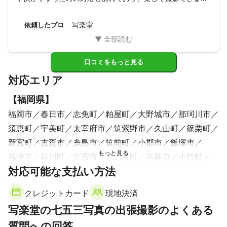
た。
写楽堂
依頼したプロ
口コミをもっと見る
対応エリア
【
福岡県
】
福岡市
春日市
志免町
粕屋町
大野城市
那珂川市
須恵町
宇美町
太宰府市
筑紫野市
久山町
篠栗町
新宮町
古賀市
糸島市
筑前町
小郡市
飯塚市
福津市
桂川町
宮若市
大刀洗町
嘉麻市
小竹町
対応可能な支払い方法
久留米市
鞍手町
朝倉市
岡垣町
糸田町
広川町
大木町
大川市
直方市
田川市
筑後市
川崎町
クレジットカード
現地決済
福智町
遠賀町
中間市
水巻町
大任町
東峰村
写楽堂の七五三写真の出張撮影のよくある
芦屋町
香春町
柳川市
添田町
うきは市
赤村
質問への回答