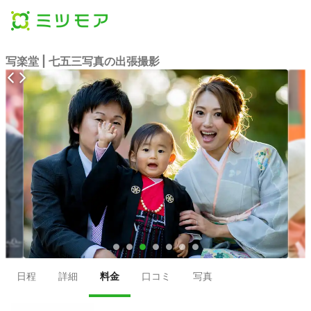
写楽堂 | 七五三写真の出張撮影
●
●
●
●
●
●
●
日程
詳細
料金
口コミ
写真