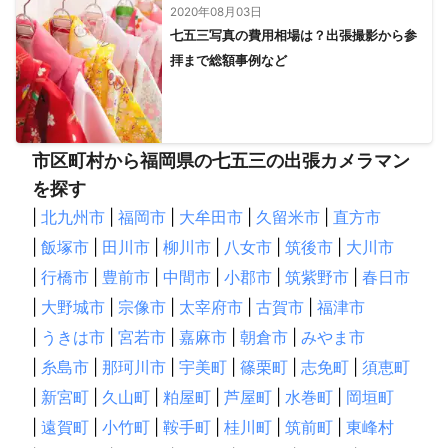
2020年08月03日
七五三写真の費用相場は？出張撮影から参
拝まで総額事例など
市区町村から福岡県の七五三の出張カメラマン
を探す
|
北九州市
|
福岡市
|
大牟田市
|
久留米市
|
直方市
|
飯塚市
|
田川市
|
柳川市
|
八女市
|
筑後市
|
大川市
|
行橋市
|
豊前市
|
中間市
|
小郡市
|
筑紫野市
|
春日市
|
大野城市
|
宗像市
|
太宰府市
|
古賀市
|
福津市
|
うきは市
|
宮若市
|
嘉麻市
|
朝倉市
|
みやま市
|
糸島市
|
那珂川市
|
宇美町
|
篠栗町
|
志免町
|
須恵町
|
新宮町
|
久山町
|
粕屋町
|
芦屋町
|
水巻町
|
岡垣町
|
遠賀町
|
小竹町
|
鞍手町
|
桂川町
|
筑前町
|
東峰村