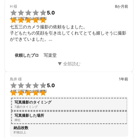
・㈱ニトリ　

H
様
8か月前
・㈱蔦谷書店

5.0
アピールポイント

七五三写真の出張撮影
≪その他≫

七五三のカメラ撮影の依頼をしました。

 ご要望や予算になるべく合わせられるよう工夫します

子どもたちの笑顔を引き出してくれてとても嬉しそうに撮影
一度、御相談下さい。

ができていました。

シングルマザーの親子写真はボランティアで無料撮影会も行って
ありがとうございました！
おります

写楽堂
依頼したプロ
≪弊社の自信！≫

うちの撮影は“とにかく安くしたい”という方には少々向いていない
かもしれません、しかし、　“少しくらい高くても本物のプロの撮
影を”と考えるのであれば、当社を候補に入れることをオススメし
鳥井
様
1年前
ます


5.0

七五三写真の出張撮影
≪当方使用機材≫

写真撮影のタイミング
（最上位機種・プロ機のみ使用）

7歳のタイミング
CANON　1DX3

CANON　5D4　

写真撮影した場所
神社
CANON　600mmF4L

CANON　300mmF2.8L

納品枚数
81枚以上
CANON　24-105ｍｍF4L
