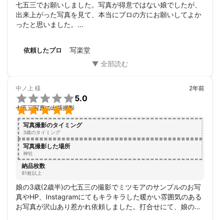
CANON　70-200ｍｍF2.8L

七五三でお願いしました。写真が得意ではない娘でしたが、

CANON　105ｍｍF2L

出来上がった写真を見て、本当にプロの方にお願いしてよか
シグマ　24ｍｍF1.4

ったと思いました。

シグマ　50ｍｍF1.4

家族（両親、祖父母）全員での写真（真面目なショットやコ
その他、遠隔無線ストロボ、ほか

ミカルな感じまで）や、親子の何気ない表情など様々な表情
写楽堂
依頼したプロ
最高の機材と20年以上の経験で最高の写真を！！！

の写真をとって頂き、とても満足です。

写真を撮りながら、「こんな感じですよ～」と見せて頂いた
≪保証！≫

のもよかったです。

記録データをバックアップ（２枚同時記録）しながら撮影するリ
ありがとうございました！
中ノ上
様
2年前
スク管理で、最高の機材と、一流プロの業界で培った経験でディ

5.0
レクション（様々な提案）しながら最高の写真を撮影します。撮

七五三写真の出張撮影
影後にデータ紛失で納品できない場合は料金倍返し、又は全額返
金+無料撮影でご対応させていただきます
写真撮影のタイミング
3歳のタイミング
写真撮影した場所
神社
納品枚数
81枚以上
娘の3歳(2歳半)の七五三の撮影でミツモアのサンプルのお写
真やHP、Instagramにてもキラキラした暖かい雰囲気のある
お写真が沢山あり惹かれ依頼しました。打合せにて、娘の幼
く可愛い時期を残したく選んだ着物のお話を聞いてくださっ