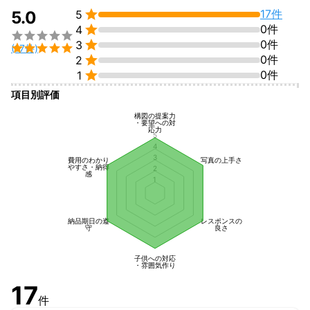
・㈱蔦谷書店　六本松店（TSUTAYA）


17件
5.0
5
・磯貝、しらすくじらグループ


0件
4

・鴻和法律事務所


0件
3

(17件)
・碇法律事務所　


0件
2
・伊都きんぐ（㈱エモテント様）


0件
1
・㈱BCC（RKBホールディングス）

項目別評価
・ラーメン雷蔵

・豚ステーキ　十一

構図の提案力
・㈱ニトリ　通販サイト　

・要望への対
応力
・コカコーラボトラーズジャパン㈱（檸檬堂ポスター）

5
4
・㈱楽天（楽天PAYの撮影）

3
費用のわかり
写真の上手さ
・MissJapan（有名なミスコン）

やすさ・納得
2
感
・フジテレビ、TBS、NHK等に写真素材提供

1
・DJ Eiji

・個人撮影のご依頼は年間約70～80件（プロフィール、七五三、
お宮参り等）

納品期日の遵
レスポンスの
守
良さ
子供への対応
≪代表作/テレビＣＭ等≫

・雰囲気作り
・高校野球第100回記念ポスター

17
・松井酒造㈱

件
・コカコーラボトラーズジャパン㈱（檸檬堂ポスター）
