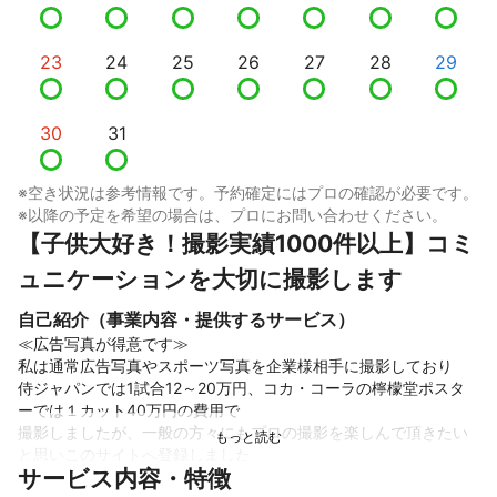
23
24
25
26
27
28
29
30
31
※空き状況は参考情報です。予約確定にはプロの確認が必要です。
※以降の予定を希望の場合は、プロにお問い合わせください。
【子供大好き！撮影実績1000件以上】コミ
ュニケーションを大切に撮影します
自己紹介（事業内容・提供するサービス）
≪広告写真が得意です≫

私は通常広告写真やスポーツ写真を企業様相手に撮影しており

侍ジャパンでは1試合12～20万円、コカ・コーラの檸檬堂ポスタ
ーでは１カット40万円の費用で

撮影しましたが、一般の方々にもプロの撮影を楽しんで頂きたい
と思いこのサイトへ登録しました

サービス内容・特徴