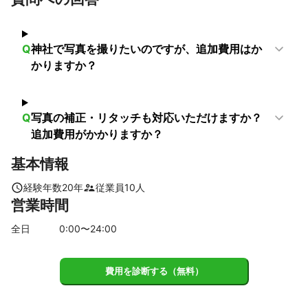
宗像市
みやま市
【
佐賀県
】
基山町
吉野ヶ里町
鳥栖市
神埼市
上峰町
Q
神社で写真を撮りたいのですが、追加費用はか
みやき町
佐賀市
小城市
多久市
唐津市
江北町
かりますか？
大町町
玄海町
白石町
Q
写真の補正・リタッチも対応いただけますか？
追加費用がかかりますか？
基本情報
経験年数
20
年
従業員
10
人
営業時間
全日
0
:00〜
24
:00
費用を診断する（無料）