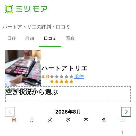
ハートアトリエの評判・口コミ
日程
詳細
口コミ
写真
ハートアトリエ
18
件
4.9


事業者確認済
空き状況から選ぶ
2026年8月
日
月
火
水
木
金
土
1