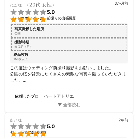
3か月前
（20代 女性）
ねこ
様

5.0

フォトウエディング・前撮りの出張撮影
写真撮影した場所
公園
撮影時期
春(3月,4月)
納品枚数
151枚以上
この度はウェディング前撮り撮影をお願いしました。

公園の桜を背景にたくさんの素敵な写真を撮っていただきま
した。

自然体な瞬間を切り取ってくださり、

普段の私たちの様子を引き出して下さいました。

ハートアトリエ
依頼したプロ
撮影はとても楽しく、いい撮影スポットを案内しながらまわ
ってくださるためスムーズで、またひとつのスポットでたく
さんのお写真を撮ってくださるため、お気に入りの1枚が必
ずあり、（全カット素敵なのですが…）何度も見返していま
あい
様
2年前
す…(๑˃̵ᴗ˂̵)


5.0
また全写真画質が素晴らしいです。


七五三写真の出張撮影
納品もとても早く、すぐに出来上がりを見ることができまし