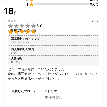
ー

1
0.0%
18
件
齋藤
様
2年前

5.0

七五三写真の出張撮影
写真撮影のタイミング
3歳のタイミング
写真撮影した場所
お寺
納品枚数
41〜60枚
七五三の写真を撮っていただきました。

全体の雰囲気がとてもよく仕上がっており、プロに任せてよ
かったと思える仕上がりでした！

場所も少し遠く、時間も長めだったのですが金額が安かった
のでとてもリーズナブルだと思います。

ハートアトリエ
依頼したプロ
今後もお願いする機会があると思いますのでぜひお願いいた
します！