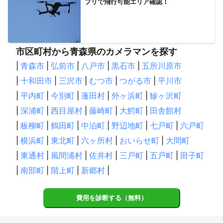
プリで飛行可能エリア確認！
市区町村から青森県のカメラマンを探す
|
青森市
|
弘前市
|
八戸市
|
黒石市
|
五所川原市
|
十和田市
|
三沢市
|
むつ市
|
つがる市
|
平川市
|
平内町
|
今別町
|
蓬田村
|
外ヶ浜町
|
鰺ヶ沢町
|
深浦町
|
西目屋村
|
藤崎町
|
大鰐町
|
田舎館村
|
板柳町
|
鶴田町
|
中泊町
|
野辺地町
|
七戸町
|
六戸町
|
横浜町
|
東北町
|
六ヶ所村
|
おいらせ町
|
大間町
|
東通村
|
風間浦村
|
佐井村
|
三戸町
|
五戸町
|
田子町
|
南部町
|
階上町
|
新郷村
|
費用を診断する（無料）