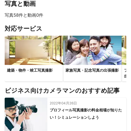
写真と動画
本当にありがとうございました。
写真58件と動画0件
すべて見る
対応サービス
建築・物件・竣工写真撮影
家族写真・記念写真の出張撮影
フ
出
ビジネス向けカメラマンのおすすめ記事
2022年04月26日
プロフィール写真撮影の料金相場が知りた
い！シミュレーションしよう