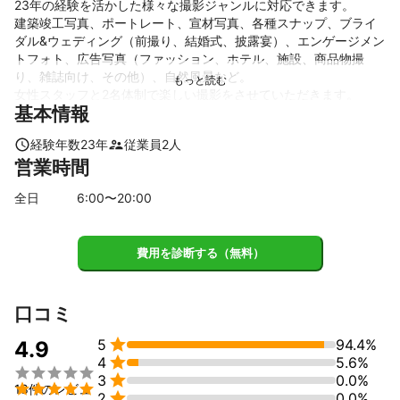
23年の経験を活かした様々な撮影ジャンルに対応できます。

建築竣工写真、ポートレート、宣材写真、各種スナップ、ブライ
ダル&ウェディング（前撮り、結婚式、披露宴）、エンゲージメン
トフォト、広告写真（ファッション、ホテル、施設、商品物撮
り、雑誌向け、その他）、自然風景など。

女性スタッフと2名体制で楽しい撮影をさせていただきます。
基本情報
これまでの実績
個人のお客様、企業。大手ゲームメーカー、有名ホテルチェー
経験年数
23
年
従業員
2
人
ン、テレビ局、番組制作会社、モデル事務所、工務店、各種雑誌
営業時間
の記事や広告、ウェディング、その他。
アピールポイント
全日
6
:00〜
20
:00
女性スタッフと2名体制で、明るい雰囲気でスムーズに撮影をさせ
ていただきます。

個人のお客様からのご相談が多くなっております。
費用を診断する（無料）
口コミ

5
94.4%
4.9

4
5.6%


3
0.0%

18件のレビュ

2
0.0%