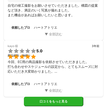
自宅の竣工撮影をお願いさせていただきました。構図の提案
など頂き、満足のいく写真が撮れました。

また機会があればお願いしたいと思います。
ハートアトリエ
依頼したプロ
kayo
様
3年前

5.0

商品撮影・物撮り
今回、EC用の商品撮影を依頼させていただきました。

打ち合わせやスケジュールの設定から、とてもスムーズに対
応いただき大変助かりました。

これまでの実績やクオリティもしっかりされていて、安心し
てお願いできました。

ハートアトリエ
依頼したプロ
撮影の合間のイレギュラー対応をお願いしてしまうこともあ
りましたが、安定感があり、不安はなくやりとりさせていた
だけたことに感謝しております。

ハートアトリエさまとのご縁を大切に、またお願いの機会が
口コミをもっと見る
ありましたらご連絡させていただきます。
