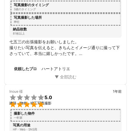
た。

写真撮影のタイミング
この度は本当にありがとうございました！♡またよろしくお
3歳のタイミング
願いします。
写真撮影した場所
神社
納品枚数
81枚以上
七五三の出張撮影をお願いしました。

撮りたい写真を伝えると、きちんとイメージ通りに撮って下
さっていて、本当に嬉しかったです。

たくさん素敵な写真を撮って頂き、頼んで良かったです！！

ありがとうございました。
ハートアトリエ
依頼したプロ
Inoue
様
1年前

5.0

建築・物件・竣工写真撮影
撮影した物件
一軒家
写真の用途
HP・Web・SNS用