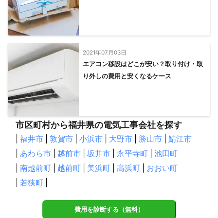
2021年07月03日
エアコン移設はどこが安い？取り付け・取
り外しの費用と安くなるケース
市区町村から福井県の電気工事会社を探す
|
福井市
|
敦賀市
|
小浜市
|
大野市
|
勝山市
|
鯖江市
|
あわら市
|
越前市
|
坂井市
|
永平寺町
|
池田町
|
南越前町
|
越前町
|
美浜町
|
高浜町
|
おおい町
|
若狭町
|
費用を診断する（無料）