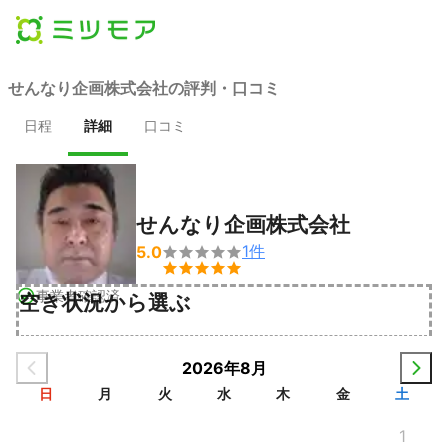
せんなり企画株式会社の評判・口コミ
日程
詳細
口コミ
せんなり企画株式会社
1
件
5.0


事業者確認済
空き状況から選ぶ
2026年8月
日
月
火
水
木
金
土
1