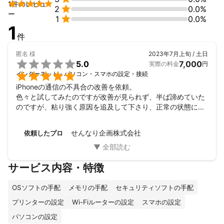

1件のレビュ

2
0.0%
ー

1
0.0%
1
件
匿名
様
2023年7月上旬 / 土日

5.0
7,000
実際の料金
円

インターネット・パソコン・スマホの設定・接続
iPhoneの通信の不具合の改善を依頼。

色々と試してみたのですが改善が見られず、半ば諦めていた
のですが、粘り強く原因を追及して下さり、正常の状態に戻
していただきました。助かりました。本当にありがとうござ
います。
せんなり企画株式会社
依頼したプロ
サービス内容・特徴
OSソフトの手配
メモリの手配
セキュリティソフトの手配
プリンターの設定
Wi-Fiルーターの設定
スマホの設定
パソコンの設定