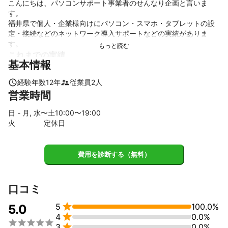
こんにちは、パソコンサポート事業者のせんなり企画と言いま
す。

福井県で個人・企業様向けにパソコン・スマホ・タブレットの設
定・接続などのネットワーク導入サポートなどの実績がありま
す。
これまでの実績
基本情報
・個人、企業向け

経験年数
12
年
従業員
2
人
アピールポイント
営業時間
10年以上のサポート経験があります。
日 - 月, 水〜土
10
:00〜
19
:00
火
定休日
費用を診断する（無料）
口コミ

5
100.0%
5.0

4
0.0%


3
0.0%